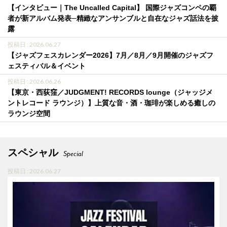
【インタビュー｜The Uncalled Capital】 国際ジャズコンペの覇
者が新アルバム発表─精緻なアンサンブルと自在なジャズ話法を披
露
投稿日 : 2026.06.27
【ジャズフェスカレンダー2026】7月／8月／9月開催のジャズフ
ェスティバル＆イベント
投稿日 : 2026.06.26
【東京・西荻窪／JUDGMENT! RECORDS lounge（ジャッジメ
ントレコード ラウンジ）】上質な音・酒・珈琲が楽しめる癒しの
ラウンジ空間
スペシャル
Special
投稿日 : 2026.06.27