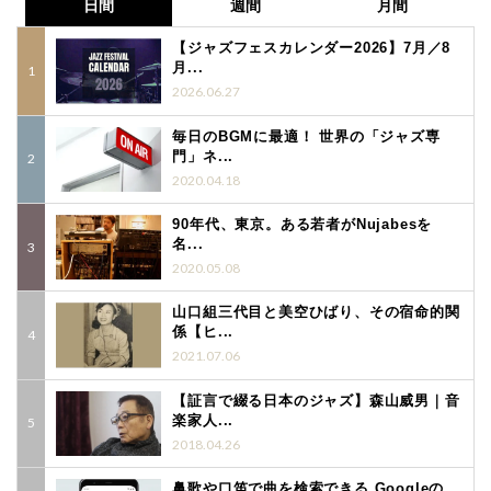
日間
週間
月間
【ジャズフェスカレンダー2026】7月／8
月...
2026.06.27
毎日のBGMに最適！ 世界の「ジャズ専
門」ネ...
2020.04.18
90年代、東京。ある若者がNujabesを
名...
2020.05.08
山口組三代目と美空ひばり、その宿命的関
係【ヒ...
2021.07.06
【証言で綴る日本のジャズ】森山威男｜音
楽家人...
2018.04.26
鼻歌や口笛で曲を検索できる Googleの