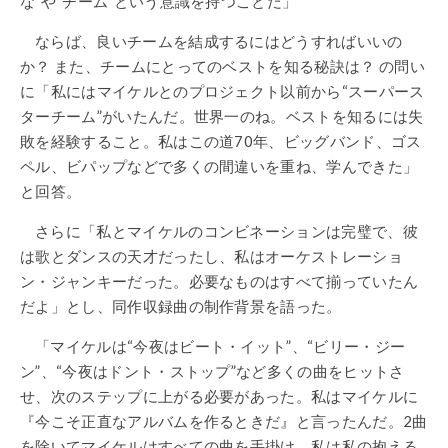
な”や“チーム”という意識を持つことだ」
ならば、良いチームを結成するにはどうすればいいの
か？ また、チームにとってのベストを知る秘訣は？ の問い
に「私にはマイケルとのプロジェクト以前から“スーパース
ターチーム”がいたんだ。世界一のね。ベストを知るには失
敗を経験すること。私はこの道70年、ビッグバンド、ゴス
ペル、ビパップなどで多くの間違いを重ね、学んできた」
と回答。
さらに「私とマイケルのコンビネーションは完璧で、彼
は歌とダンスの天才だったし、私はオーケストレーショ
ン・ジャンキーだった。必要なものはすべて揃っていたん
だよ」とし、同作収録曲の制作背景を語った。
「マイケルは“今夜はビート・イット”、“ビリー・ジー
ン”、“今夜はドント・ストップ”など多くの曲をヒットさ
せ、次のステップに上がる必要があった。私はマイケルに
『今こそ正直なアルバムを作るときだ』と言ったんだ。2曲
を除いてマイケルはすべての曲を手掛け、私は私の抱える