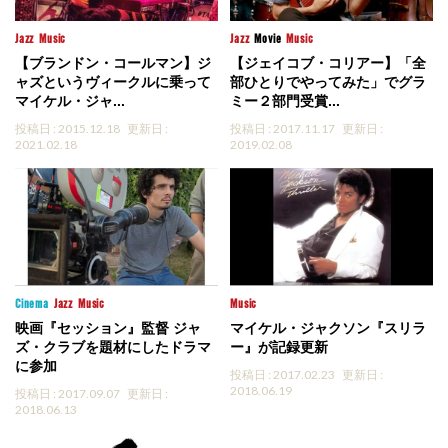
Jazz
Music
Jazz
Movie
Music
【ブランドン・コールマン】ジ
【ジェイコブ・コリアー】「全
ャズというヴィークルに乗って
部ひとりでやってみた」でグラ
マイケル・ジャ...
ミー２部門受賞...
投稿日 : 2015.12.18
更新日 :
投稿日 : 2017.11.17
更新日 :
2021.02.18
2019.02.08
Cinema
Jazz
Music
Music
映画『セッション』監督 ジャ
マイケル・ジャクソン『スリラ
ズ・クラブを題材にしたドラマ
ー』が記録更新
に参加
投稿日 : 2017.02.23
更新日 :
2018.06.19
投稿日 : 2017.09.07
更新日 :
2018.06.13