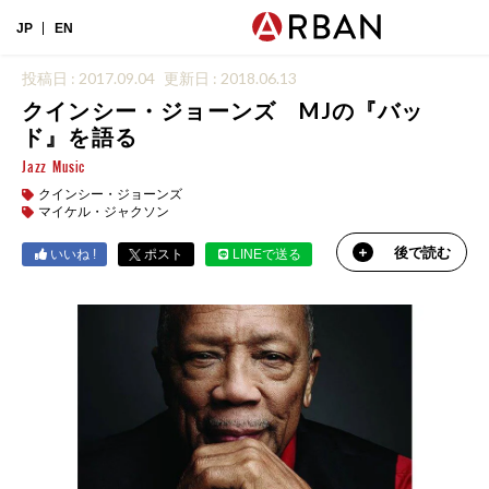
JP
EN
投稿日 : 2017.09.04
更新日 : 2018.06.13
クインシー・ジョーンズ MJの『バッ
ド』を語る
Jazz
Music
クインシー・ジョーンズ
マイケル・ジャクソン
後で読む
いいね !
ポスト
LINEで送る