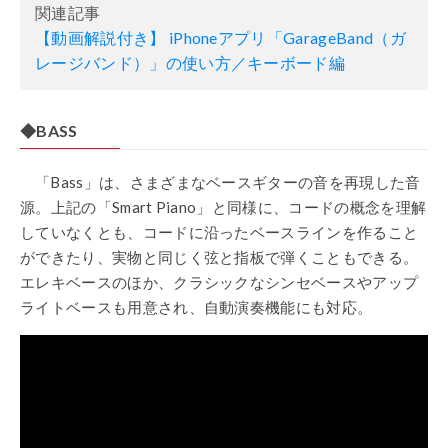
関連記事
【動画解説付き】
iPhone
アプリ「
GarageBand
（ガ
レージバンド）」の使い方／キーボード編
◆BASS
「Bass」は、さまざまなベースギターの音を再現した音
源。上記の「Smart Piano」と同様に、コードの概念を理解
していなくとも、コードに沿ったベースラインを作ること
ができたり、実物と同じく弦と指板で弾くこともできる。
エレキベースのほか、クラシックなシンセベースやアップ
ライトベースも用意され、自動演奏機能にも対応。