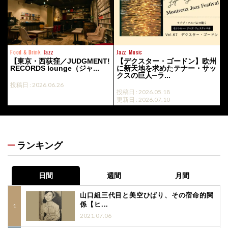
Food & Drink
Jazz
Jazz
Music
【東京・西荻窪／JUDGMENT!
【デクスター・ゴードン】欧州
RECORDS lounge（ジャ...
に新天地を求めたテナー・サッ
クスの巨人─ラ...
投稿日 : 2026.06.26
投稿日 : 2026.05.18
更新日 : 2026.07.10
ランキング
日間
週間
月間
山口組三代目と美空ひばり、その宿命的関
係【ヒ...
2021.07.06