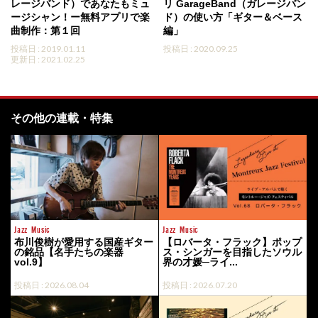
レージバンド）であなたもミュ
リ GarageBand（ガレージバン
ージシャン！ー無料アプリで楽
ド）の使い方「ギター＆ベース
曲制作：第１回
編」
投稿日 : 2019.01.11
投稿日 : 2020.09.25
更新日 : 2021.02.25
その他の連載・特集
Jazz
Music
Jazz
Music
布川俊樹が愛用する国産ギター
【ロバータ・フラック】ポップ
の銘品【名手たちの楽器
ス・シンガーを目指したソウル
vol.9】
界の才媛─ライ...
投稿日 : 2026.08.04
投稿日 : 2026.07.20