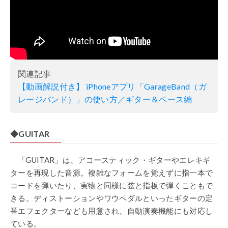
関連記事
【動画解説付き】 iPhoneアプリ「GarageBand（ガ
レージバンド）」の使い方／ギター＆ベース編
◆GUITAR
「GUITAR
」は、
アコースティック・ギターやエレキギ
ターを再現した音源。複雑なフォームを覚えずに指一本で
コードを弾いたり、実物と同様に弦と指板で弾くこともで
きる。ディストーションやワウペダルといったギターの定
番エフェクターなども用意され、自動演奏機能にも対応し
ている。