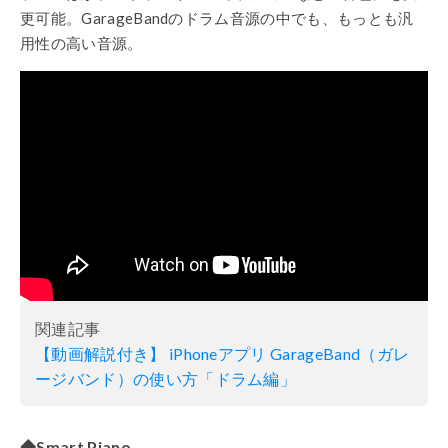
更可能。
GarageBand
のドラム音源の中でも、もっとも汎
用性の高い音源。
関連記事
【動画解説付き】
iPhone
アプリ
GarageBand
（ガレ
ージバンド）の使い方「ドラム編」
◆Smart Piano