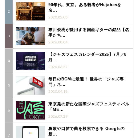
90年代、東京。ある若者がNujabesを
名...
2020.05.08
布川俊樹が愛用する国産ギターの銘品【名
手たち...
2026.08.04
【ジャズフェスカレンダー2026】7月／8
月...
2026.06.27
毎日のBGMに最適！ 世界の「ジャズ専
門」ネ...
2020.04.18
東京発の新たな国際ジャズフェスティバル
「ME...
2026.07.29
鼻歌や口笛で曲を検索できる Googleの
新...