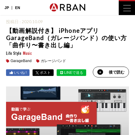
JP
EN
投稿日 : 2020.10.09
【動画解説付き】 iPhoneアプリ
GarageBand（ガレージバンド）の使い方
「曲作り〜書き出し編」
Life Style
Music
GarageBand
ガレージバンド
後で読む
いいね !
ポスト
LINEで送る