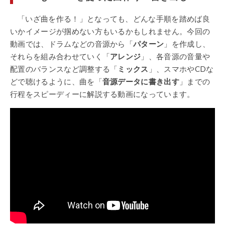
「いざ曲を作る！」となっても、どんな手順を踏めば良
いかイメージが掴めない方もいるかもしれません。今回の
動画では、ドラムなどの音源から「
パターン
」を作成し、
それらを組み合わせていく「
アレンジ
」、各音源の音量や
配置のバランスなど調整する「
ミックス
」、スマホや
CD
な
どで聴けるように、曲を「
音源データに書き出す
」までの
行程をスピーディーに解説する動画になっています。