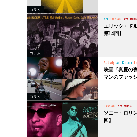
コラム
Art
Fashion
Jazz
Musi
エリック・ド
第14回】
コラム
Activity
Art
Cinema
F
映画『真夏の
マンのファッシ
コラム
Fashion
Jazz
Music
ソニー・ロリ
回】