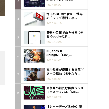
2026.06.27
毎日のBGMに最適！ 世界
の「ジャズ専門」ネ...
2020.04.18
鼻歌や口笛で曲を検索でき
る Googleの新...
2
2020.10.26
Nujabes ×
Shing02〈Luv(...
2020.06.05
布川俊樹が愛用する国産ギ
ターの銘品【名手たち...
3
2026.08.04
東京発の新たな国際ジャズ
フェスティバル「ME...
2026.07.29
【シャーデー／Sade】現