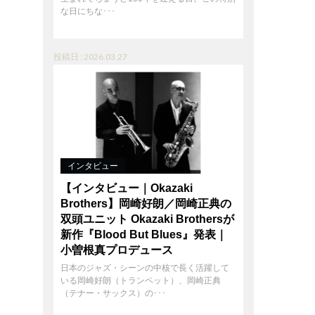
な日にちな･･･
投稿日 : 2026.03.27
インタビュー
【インタビュー｜Okazaki
Brothers】岡崎好朗／岡崎正典の
双頭ユニット Okazaki Brothersが
新作『Blood But Blues』発表｜
小曽根真プロデュース
日本のジャズ・シーンの中核で長く活躍して
いる岡崎好朗（トランペット）、岡崎正典
（テナー・サックス）の･･･