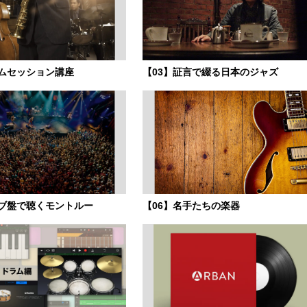
ャムセッション講座
【03】証言で綴る日本のジャズ
イブ盤で聴くモントルー
【06】名手たちの楽器