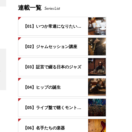
連載一覧
Series List
【01】いつか常連になりたいお店
3
【02】ジャムセッション講座
【03】証言で綴る日本のジャズ
6
【04】ヒップの誕生
【05】ライブ盤で聴くモントルー
3
【06】名手たちの楽器