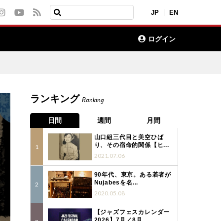
JP
EN
ログイン
ランキング
Ranking
日間
週間
月間
山口組三代目と美空ひば
り、その宿命的関係【ヒ...
2021.07.06
90年代、東京。ある若者が
Nujabesを名...
2020.05.08
【ジャズフェスカレンダー
2026】7月／8月...