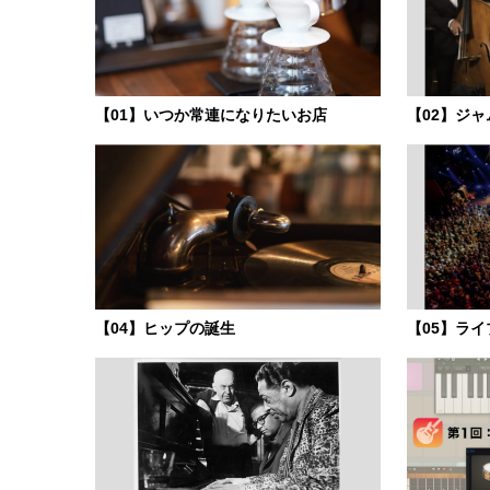
【01】いつか常連になりたいお店
【02】ジ
【04】ヒップの誕生
【05】ラ