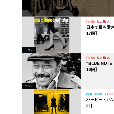
Fashion
Jazz
Music
日本で最も愛
17回】
コラム
Fashion
Jazz
Music
“BLUE N
16回】
コラム
Book
Cinema
Fashion
ハービー・ハ
回】