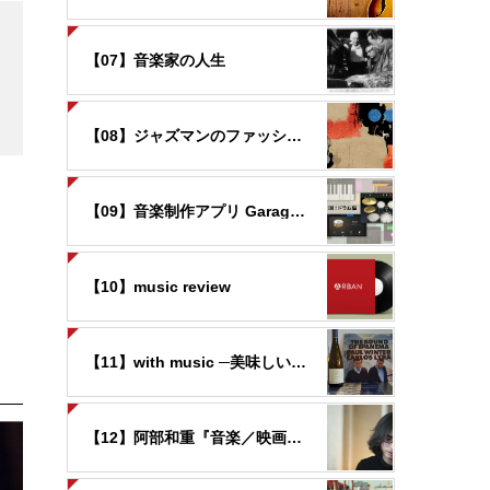
【07】音楽家の人生
3
【08】ジャズマンのファッション
【09】音楽制作アプリ GarageBandの世界
【10】music review
【11】with music ─美味しいお酒と音楽と─
【12】阿部和重『音楽／映画覚書』