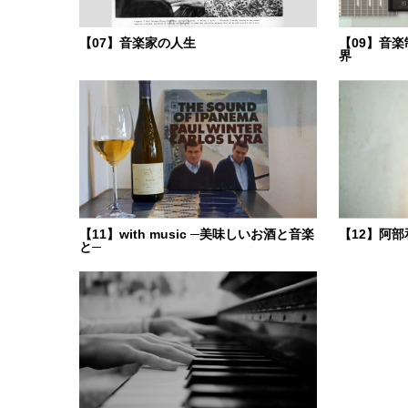
【07】音楽家の人生
【09】音楽制
界
【11】with music ─美味しいお酒と音楽
【12】阿
と─