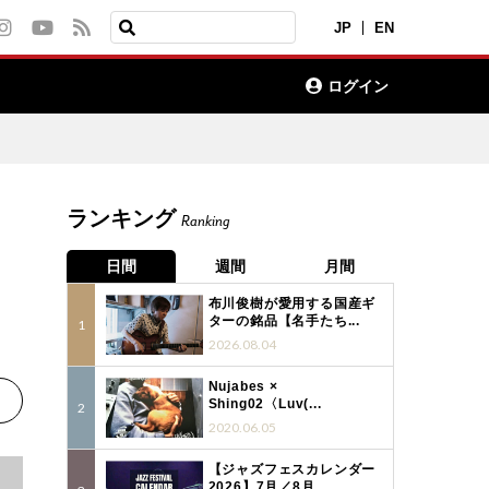
JP
EN
ログイン
ランキング
Ranking
／
日間
週間
月間
布川俊樹が愛用する国産ギ
ターの銘品【名手たち...
2026.08.04
Nujabes ×
Shing02〈Luv(...
2020.06.05
【ジャズフェスカレンダー
2026】7月／8月...