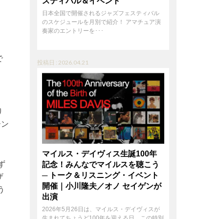
スティバル＆イベント
日本全国で開催されるジャズフェスティバル
のスケジュールを月別で紹介！ アマチュア演
奏家のエントリーを･･･
で
投稿日 : 2026.04.21
り
ーン
マイルス・デイヴィス生誕100年
ず
記念！みんなでマイルスを聴こう
─ トーク＆リスニング・イベント
ザ
開催｜小川隆夫／オノ セイゲンが
う
出演
2026年5月26日は、マイルス・デイヴィスが
生まれてちょうど100年を迎える日。この特別