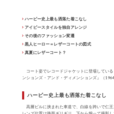
ハービー史上最も洒落た着こなし
アイビースタイルを独自アレンジ
その後のファッション変遷
黒人ヒーロー＝レザーコートの図式
真夏にレザーコート？
コート姿でレコードジャケットに
登場している
ンションズ・アンド・ディメンションズ』（196
ハービー史上最も洒落た着こなし
高層ビルに挟まれた車道で、白線を跨いで仁王
レンズ位置は路面ギリギリ。下から煽って撮影し