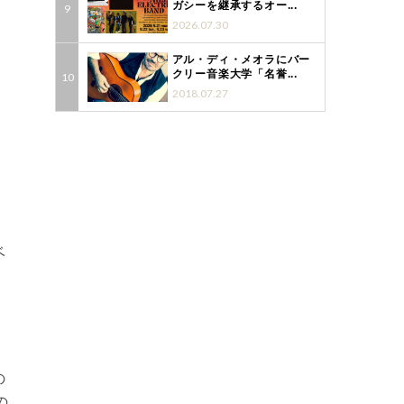
ガシーを継承するオー...
2026.07.30
アル・ディ・メオラにバー
クリー音楽大学「名誉...
2018.07.27
ベ
の
の