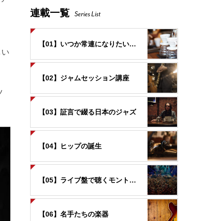
連載一覧
Series List
。
【01】いつか常連になりたいお店
しい
【02】ジャムセッション講座
ツ
【03】証言で綴る日本のジャズ
【04】ヒップの誕生
【05】ライブ盤で聴くモントルー
【06】名手たちの楽器