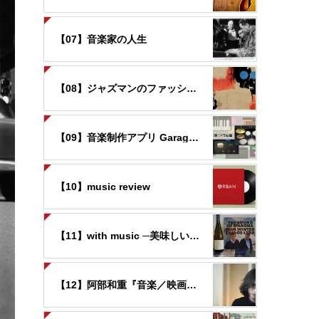
【07】音楽家の人生
【08】ジャズマンのファッション
【09】音楽制作アプリ GarageBandの世界
【10】music review
【11】with music ─美味しいお酒と音楽と─
【12】阿部和重『音楽／映画覚書』