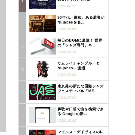
2026.06.27
90年代、東京。ある若者が
Nujabesを名...
2020.05.08
毎日のBGMに最適！ 世界
の「ジャズ専門」ネ...
2020.04.18
サムライチャンプルーと
Nujabes─ 渡辺...
2020.05.08
東京発の新たな国際ジャズ
フェスティバル「ME...
2026.07.29
鼻歌や口笛で曲を検索でき
る Googleの新...
2020.10.26
マイルス・デイヴィスのレ