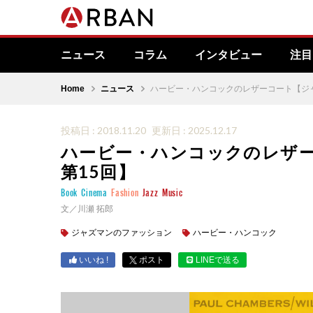
ニュース
コラム
インタビュー
注目
Home
ニュース
ハービー・ハンコックのレザーコート【ジ
投稿日 : 2018.11.20
更新日 : 2025.12.17
ハービー・ハンコックのレザ
第15回】
Book
Cinema
Fashion
Jazz
Music
文／川瀬 拓郎
ジャズマンのファッション
ハービー・ハンコック
いいね !
ポスト
LINEで送る