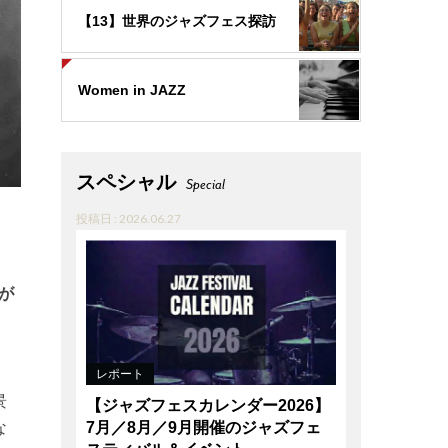
【13】世界のジャズフェス探訪
Women in JAZZ
スペシャル
Special
投稿日 : 2026.06.27
が
レポート
景
【ジャズフェスカレンダー2026】
な
7月／8月／9月開催のジャズフェ