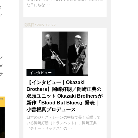
な日にちな･･･
っ
を
投稿日 : 2026.03.27
ノ
メ
インタビュー
ラ
【インタビュー｜Okazaki
Brothers】岡崎好朗／岡崎正典の
双頭ユニット Okazaki Brothersが
新作『Blood But Blues』発表｜
小曽根真プロデュース
日本のジャズ・シーンの中核で長く活躍して
いる岡崎好朗（トランペット）、岡崎正典
（テナー・サックス）の･･･