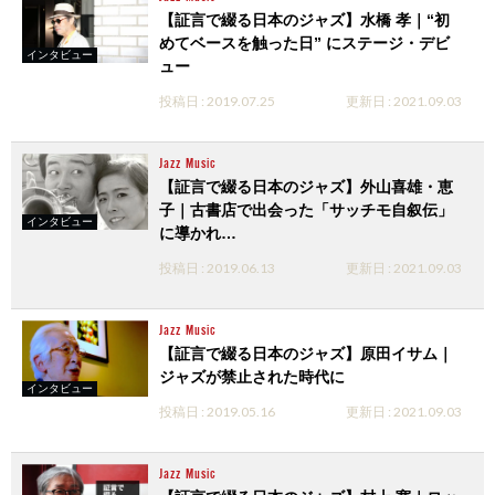
【証言で綴る日本のジャズ】水橋 孝｜“初
めてベースを触った日” にステージ・デビ
インタビュー
ュー
投稿日 : 2019.07.25
更新日 : 2021.09.03
Jazz
Music
【証言で綴る日本のジャズ】外山喜雄・恵
子｜古書店で出会った「サッチモ自叙伝」
インタビュー
に導かれ…
投稿日 : 2019.06.13
更新日 : 2021.09.03
Jazz
Music
【証言で綴る日本のジャズ】原田イサム｜
ジャズが禁止された時代に
インタビュー
投稿日 : 2019.05.16
更新日 : 2021.09.03
Jazz
Music