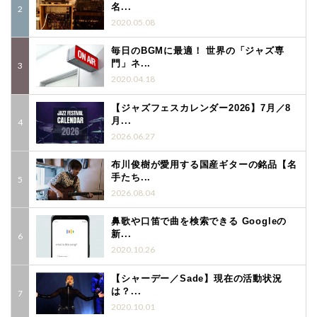
名...
2020.05.08
毎日のBGMに最適！ 世界の「ジャズ専
門」ネ...
2020.04.18
【ジャズフェスカレンダー2026】7月／8
月...
2026.06.27
布川俊樹が愛用する国産ギターの銘品【名
手たち...
2026.08.04
鼻歌や口笛で曲を検索できる Googleの
新...
2020.10.26
【シャーデー／Sade】現在の活動状況
は？...
2020.10.01