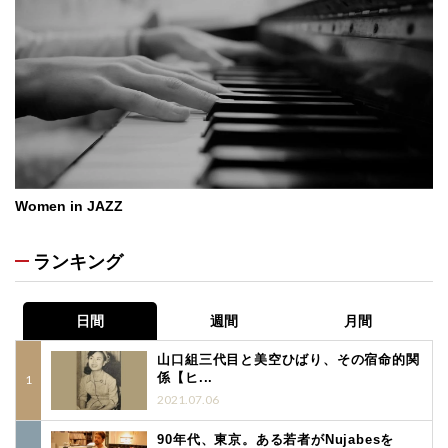
Women in JAZZ
ランキング
日間
週間
月間
山口組三代目と美空ひばり、その宿命的関
係【ヒ...
2021.07.06
90年代、東京。ある若者がNujabesを