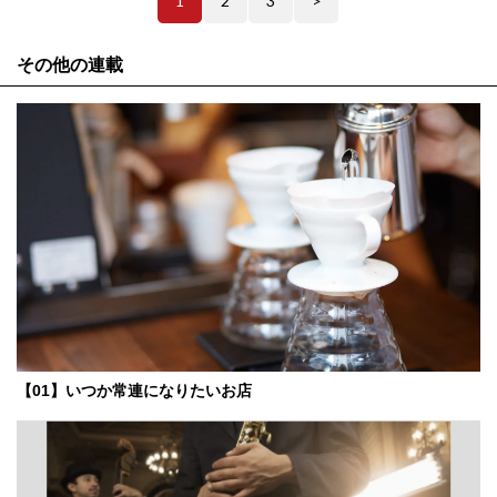
1
2
3
>
その他の連載
【01】いつか常連になりたいお店