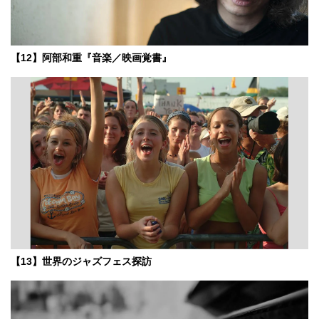
【12】阿部和重『音楽／映画覚書』
【13】世界のジャズフェス探訪