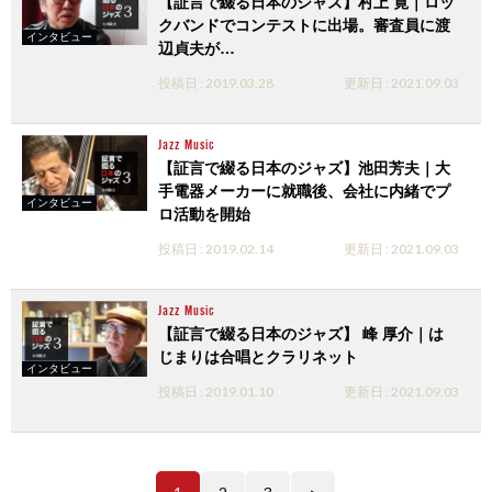
【証言で綴る日本のジャズ】村上 寛｜ロッ
クバンドでコンテストに出場。審査員に渡
インタビュー
辺貞夫が…
投稿日 : 2019.03.28
更新日 : 2021.09.03
Jazz
Music
【証言で綴る日本のジャズ】池田芳夫｜大
手電器メーカーに就職後、会社に内緒でプ
インタビュー
ロ活動を開始
投稿日 : 2019.02.14
更新日 : 2021.09.03
Jazz
Music
【証言で綴る日本のジャズ】 峰 厚介｜は
じまりは合唱とクラリネット
インタビュー
投稿日 : 2019.01.10
更新日 : 2021.09.03