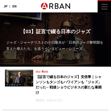
JP
EN
【03】証言で綴る日本のジャズ
ジャズ・ジャーナリストの小川隆夫が「日本のジャズ黎明期を
支えた偉人たち」を追うインタビュー・シリーズ
Jazz
Music
【証言で綴る日本のジャズ】安倍寧｜シャ
ンソンもタンゴもハワイアンも「ジャズ」
インタビュー
だった─ 戦後ショウビジネスの新たな幕開
け
投稿日 : 2023.07.25