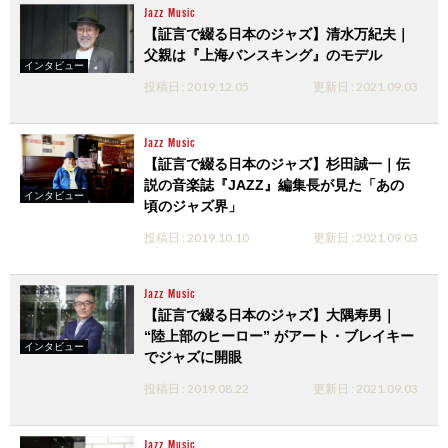
Jazz
Music
【証言で綴る日本のジャズ】清水万紀夫｜
父親は『上海バンスキング』のモデル
インタビュー
投稿日 : 2019.12.05
更新日 : 2021.09.03
Jazz
Music
【証言で綴る日本のジャズ】杉田誠一｜伝
説の音楽誌『JAZZ』編集長が見た「あの
インタビュー
頃のジャズ界」
投稿日 : 2019.10.10
更新日 : 2021.09.03
Jazz
Music
【証言で綴る日本のジャズ】大隅寿男｜
“陸上部のヒーロー” がアート・ブレイキー
インタビュー
でジャズに開眼
投稿日 : 2019.08.22
更新日 : 2021.09.03
Jazz
Music