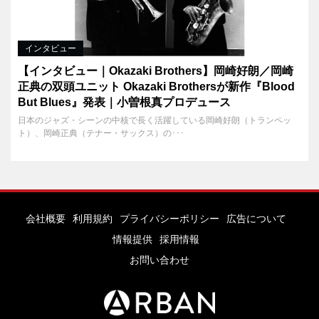
インタビュー
【インタビュー｜Okazaki Brothers】岡崎好朗／岡崎
正典の双頭ユニット Okazaki Brothersが新作『Blood
But Blues』発表｜小曽根真プロデュース
日本のジャズ・シーンの中核で長く活躍している岡崎好朗（トランペッ
ト）、岡崎正典（テナー・サックス）の･･･
会社概要
利用規約
プライバシーポリシー
広告について
情報提供
採用情報
お問い合わせ