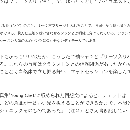
ツはプリーツ入り（注１）で、ゆったりとしたハイウエスト
れる襞（ひだ）のこと。１〜２本プリーツを入れることで、腰回りから腿へ膨ら
ができる。摘んだ生地を縫い合わせるタックとは明確に分けられている。クラシ
シーズン人気の太めパンツに欠かせないディテールでもある。
トもかっこいいのだが、こうした半袖シャツとプリーツ入り
る。これらの写真はクラクストンとの信頼関係があったから
ことなく自然体で立ち振る舞い、フォトセッションを楽しん
“Young Chet”に収められた回想文によると、チェットは
、どの角度が一番いい光を捉えることができるかまで、本能
ジェニックそのものであった」（注２）とさえ書き記してい