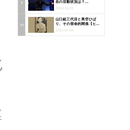
在の活動状況は？...
2020.10.01
山口組三代目と美空ひば
り、その宿命的関係【ヒ...
2021.07.06
イ
が
ッ
に