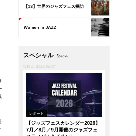
【13】世界のジャズフェス探訪
Women in JAZZ
スペシャル
Special
投稿日 : 2026.06.27
け
ー
異
レポート
着
【ジャズフェスカレンダー2026】
イ
7月／8月／9月開催のジャズフェ