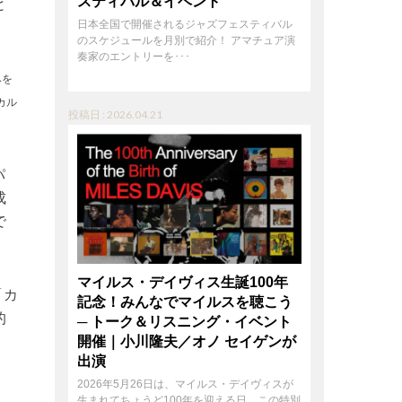
スティバル＆イベント
と
日本全国で開催されるジャズフェスティバル
のスケジュールを月別で紹介！ アマチュア演
奏家のエントリーを･･･
みを
カル
投稿日 : 2026.04.21
パ
成
で
マイルス・デイヴィス生誕100年
「カ
記念！みんなでマイルスを聴こう
的
─ トーク＆リスニング・イベント
開催｜小川隆夫／オノ セイゲンが
出演
2026年5月26日は、マイルス・デイヴィスが
生まれてちょうど100年を迎える日。この特別