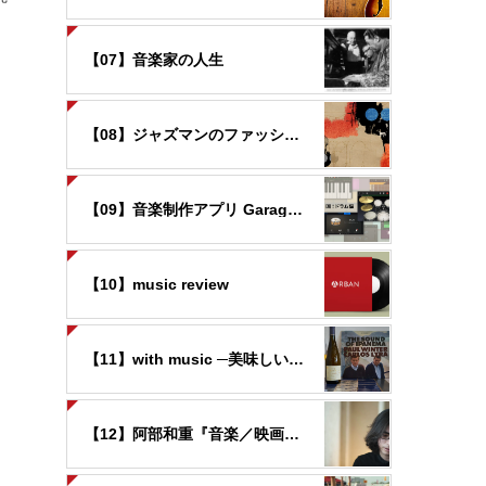
【07】音楽家の人生
【08】ジャズマンのファッション
【09】音楽制作アプリ GarageBandの世界
【10】music review
【11】with music ─美味しいお酒と音楽と─
【12】阿部和重『音楽／映画覚書』