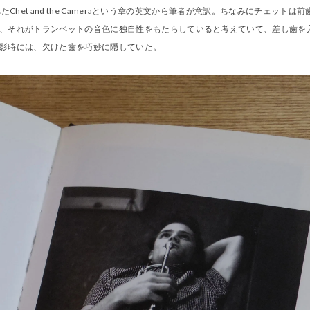
られたChet and the Cameraという章の英文から筆者が意訳。ちなみにチェットは前
、それがトランペットの音色に独自性をもたらしていると考えていて、差し歯を
影時には、欠けた歯を巧妙に隠していた。