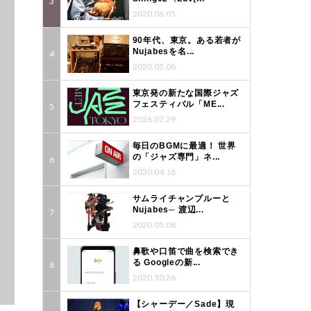
2020.06.05
90年代、東京。ある若者が
Nujabesを名...
2020.05.08
東京発の新たな国際ジャズ
フェスティバル「ME...
2026.07.29
毎日のBGMに最適！ 世界
の「ジャズ専門」ネ...
2020.04.18
サムライチャンプルーと
Nujabes─ 渡辺...
2020.05.08
鼻歌や口笛で曲を検索でき
る Googleの新...
2020.10.26
【シャーデー／Sade】現