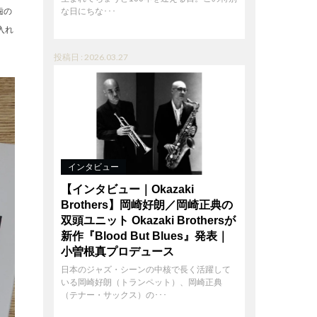
歯の
な日にちな･･･
入れ
投稿日 : 2026.03.27
インタビュー
【インタビュー｜Okazaki
Brothers】岡崎好朗／岡崎正典の
双頭ユニット Okazaki Brothersが
新作『Blood But Blues』発表｜
小曽根真プロデュース
日本のジャズ・シーンの中核で長く活躍して
いる岡崎好朗（トランペット）、岡崎正典
（テナー・サックス）の･･･