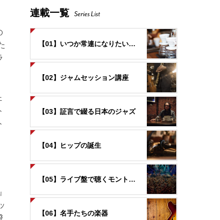
連載一覧
Series List
の
た
【01】いつか常連になりたいお店
ラ
【02】ジャムセッション講座
ェ
ト
【03】証言で綴る日本のジャズ
ト
【04】ヒップの誕生
【05】ライブ盤で聴くモントルー
』
ッ
【06】名手たちの楽器
溌