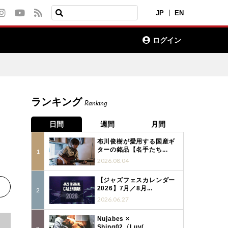
JP
EN
ログイン
ランキング
Ranking
ン
日間
週間
月間
布川俊樹が愛用する国産ギ
ターの銘品【名手たち...
2026.08.04
【ジャズフェスカレンダー
2026】7月／8月...
2026.06.27
Nujabes ×
Shing02〈Luv(...