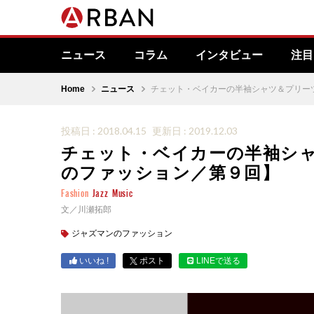
ニュース
コラム
インタビュー
注目
Home
ニュース
チェット・ベイカーの半袖シャツ＆プリー
投稿日 : 2018.04.15
更新日 : 2019.12.03
チェット・ベイカーの半袖シ
のファッション／第９回】
Fashion
Jazz
Music
文／川瀬拓郎
ジャズマンのファッション
いいね !
ポスト
LINEで送る