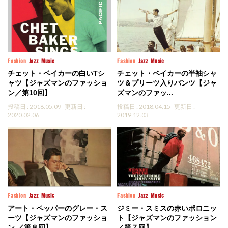
Fashion
Jazz
Music
Fashion
Jazz
Music
チェット・ベイカーの白いTシ
チェット・ベイカーの半袖シャ
ャツ【ジャズマンのファッショ
ツ＆プリーツ入りパンツ【ジャ
ン／第10回】
ズマンのファッ...
投稿日 : 2018.05.09
更新日 :
投稿日 : 2018.04.15
更新日 :
2020.02.06
2019.12.03
Fashion
Jazz
Music
Fashion
Jazz
Music
アート・ペッパーのグレー・ス
ジミー・スミスの赤いポロニッ
ーツ【ジャズマンのファッショ
ト【ジャズマンのファッション
ン ／第８回】
／第７回】