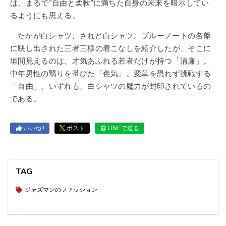
は、まるで“自由と柔軟”に満ちた自身の未来を暗示してい
るようにも思える。
たかが白シャツ、されど白シャツ。ブルーノートの名盤
に映し出された三者三様の着こなしを紹介したが、そこに
垣間見えるのは、才気あふれる若者だけが持つ「清廉」。
中年男性の翳りを帯びた「色気」。変革を恐れず挑戦する
「自由」。いずれも、白シャツの魔力が封印されているの
である。
いいね !
ポスト
LINEで送る
TAG
ジャズマンのファッション