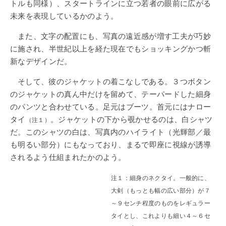
トルも同様）、スタートラインに立つ若者の眼前に広がる
未来を表現しているかのよう。
また、文字の配置にも、写真の遠近感が増す工夫が巧妙
に施され、半世紀以上を経た現在でもショッキングかつ斬
新なデザインだ。
そして、彼のジャケットの着こなしである。３つボタン
のジャケットの真ん中だけを留めて、テーパードした細身
のパンツと合わせている。足元はブーツ。首元にはナロー
タイ
。ジャケットの下から覗かせるのは、白シャツ
（注１）
だ。このシャツの白は、写真内のハイライト（光輝部／最
も明るい部分）にもなっており、まるで即座に視線が誘導
されるよう仕組まれたかのよう。
注１：細身のネクタイ。一般的に、
大剣（もっとも幅の広い部分）が７
～９センチ程度のものをレギュラー
タイとし、これよりも細い４～６セ