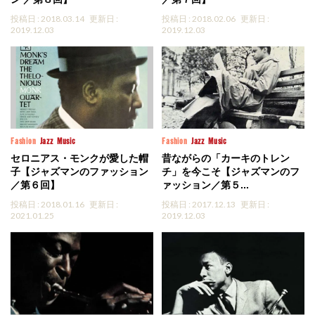
投稿日 : 2018.03.14
更新日 :
投稿日 : 2018.02.06
更新日 :
2019.12.03
2019.12.03
Fashion
Jazz
Music
Fashion
Jazz
Music
セロニアス・モンクが愛した帽
昔ながらの「カーキのトレン
子【ジャズマンのファッション
チ」を今こそ【ジャズマンのフ
／第６回】
ァッション／第５...
投稿日 : 2018.01.16
更新日 :
投稿日 : 2017.12.13
更新日 :
2021.01.25
2019.12.03