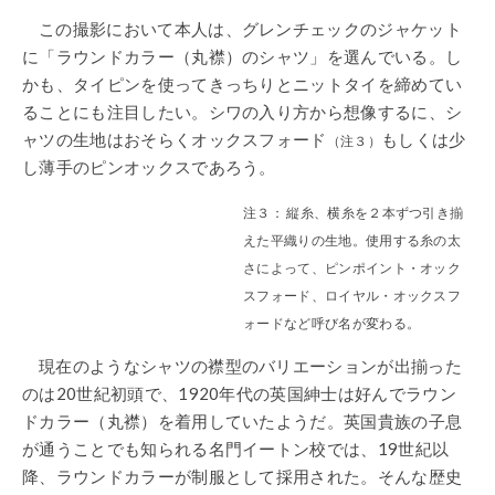
この撮影において本人は、グレンチェックのジャケット
に「ラウンドカラー（丸襟）のシャツ」を選んでいる。し
かも、タイピンを使ってきっちりとニットタイを締めてい
ることにも注目したい。シワの入り方から想像するに、シ
ャツの生地はおそらくオックスフォード
もしくは少
（注３）
し薄手のピンオックスであろう。
注３： 縦糸、横糸を２本ずつ引き揃
えた平織りの生地。使用する糸の太
さによって、ピンポイント・オック
スフォード、ロイヤル・オックスフ
ォードなど呼び名が変わる。
現在のようなシャツの襟型のバリエーションが出揃った
のは20世紀初頭で、1920年代の英国紳士は好んでラウン
ドカラー（丸襟）を着用していたようだ。英国貴族の子息
が通うことでも知られる名門イートン校では、19世紀以
降、ラウンドカラーが制服として採用された。そんな歴史