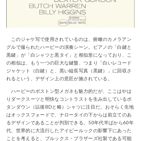
このジャケ写で使用されているのは、俯瞰のカメラアン
グルで撮られたハービーの演奏シーン。ピアノの「白鍵と
黒鍵」が「白シャツと黒タイ」と相似形になっており、こ
の相似は、もう一つの巨大な鍵盤、つまり「白いレコード
ジャケット（白鍵）と、黒い縦長写真（黒鍵）」に回収さ
れるという、デザイン上の意匠が施されている。
ハービーのボストン型メガネも魅力的だが、ここはやは
りダークスーツと明快なコントラストを生み出しているボ
タンダウン（以後BDと略）シャツに注目だ。おそらく生地
はオックスフォードで、ナロータイの下からは前立てのあ
るデザインであることが判別できる。50年代半ばから60年
代、世界的に大流行したアイビールックの影響下にあった
ことを考えると、ブルックス・ブラザーズ社製である可能