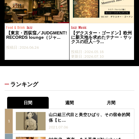
Food & Drink
Jazz
Jazz
Music
【東京・西荻窪／JUDGMENT!
【デクスター・ゴードン】欧州
RECORDS lounge（ジャ...
に新天地を求めたテナー・サッ
クスの巨人─ラ...
投稿日 : 2026.06.26
投稿日 : 2026.05.18
更新日 : 2026.07.10
ランキング
日間
週間
月間
山口組三代目と美空ひばり、その宿命的関
係【ヒ...
2021.07.06