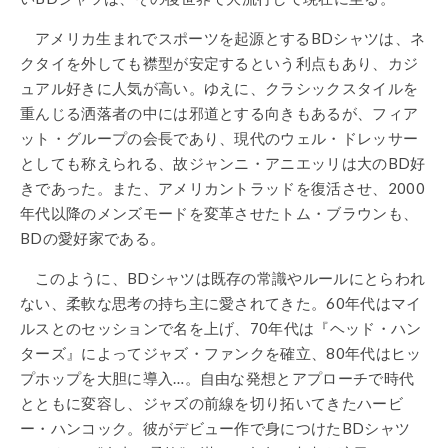
アメリカ生まれでスポーツを起源とするBDシャツは、ネ
クタイを外しても襟型が安定するという利点もあり、カジ
ュアル好きに人気が高い。ゆえに、クラシックスタイルを
重んじる洒落者の中には邪道とする向きもあるが、フィア
ット・グループの会長であり、現代のウェル・ドレッサー
としても称えられる、故ジャンニ・アニエッリは大のBD好
きであった。また、アメリカントラッドを復活させ、2000
年代以降のメンズモードを変革させたトム・ブラウンも、
BDの愛好家である。
このように、BDシャツは既存の常識やルールにとらわれ
ない、柔軟な思考の持ち主に愛されてきた。60年代はマイ
ルスとのセッションで名を上げ、70年代は『ヘッド・ハン
ターズ』によってジャズ・ファンクを確立、80年代はヒッ
プホップを大胆に導入…。自由な発想とアプローチで時代
とともに変容し、ジャズの前線を切り拓いてきたハービ
ー・ハンコック。彼がデビュー作で身につけたBDシャツ