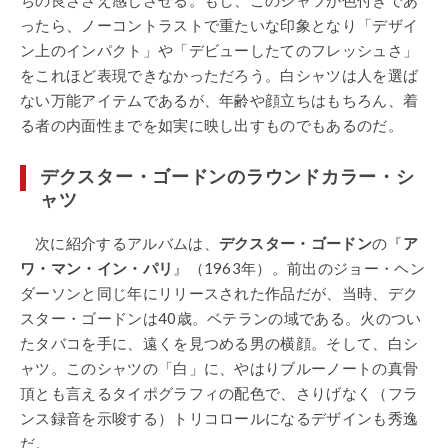
ったら、ノーコントラストで重たいな印象となり「デザイ
ン上のインパクト」や「デビューしたてのフレッシュさ」
をこれほど表現できなかっただろう。白シャツは人を選ば
ない万能アイテムであるが、年齢や顔立ちはもちろん、着
る者の内面性までを如実に映し出すものでもあるのだ。
デクスター・ゴードンのラウンドカラー・シ
ャツ
次に紹介するアルバムは、
デクスター・ゴードン
の『
ア
ワ・マン・イン・パリ
』（1963年）。前出のジョー・ヘン
ダーソンと同じ年にリリースされた作品だが、当時、デク
スター・ゴードンは40歳。ベテランの域である。火のつい
たタバコを手に、遠くを見つめる男の横顔。そして、白シ
ャツ。このシャツの「白」に、やはりブルーノートの真骨
頂とも言えるタイポグラフィの配色で、さりげなく（フラ
ンス録音を示唆する）トリコロールになるデザインも秀逸
だ。