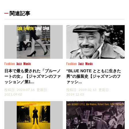
関連記事
Fashion
Jazz
Music
Fashion
Jazz
Music
日本で最も愛された「ブルーノ
“BLUE NOTE とともに生きた
ートの女」【ジャズマンのファ
男”の服装史【ジャズマンのフ
ッション／第1...
ァッシ...
投稿日 : 2020.07.16
更新日 :
投稿日 : 2019.02.13
更新日 :
2021.09.02
2019.12.03