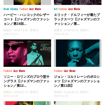
Book
Cinema
Fashion
Jazz
Music
Art
Fashion
Jazz
Music
ハービー・ハンコックのレザー
エリック・ドルフィーが着たブ
コート【ジャズマンのファッシ
ラックスーツ【ジャズマンのフ
ョン／第15回...
ァッション／第...
投稿日 : 2018.11.20
更新日 :
投稿日 : 2018.09.12
更新日 :
2025.12.17
2019.12.03
Fashion
Jazz
Music
Fashion
Jazz
Music
ソニー・ロリンズのブロウ型サ
ジョン・コルトレーンのポロシ
ングラス【ジャズマンのファッ
ャツ【ジャズマンのファッショ
ション／第12...
ン／第11回】
投稿日 : 2018.07.11
更新日 :
投稿日 : 2018.06.13
更新日 :
2019.12.03
2019.12.03