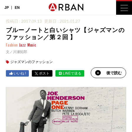
JP
EN
投稿日 : 2017.09.13
更新日 : 2021.01.27
ブルーノートと白いシャツ【ジャズマンの
ファッション／第２回 】
Fashion
Jazz
Music
文／川瀬拓郎
ジャズマンのファッション
後で読む
いいね !
ポスト
LINEで送る