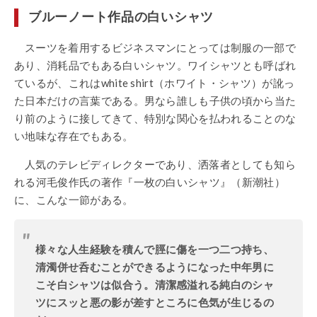
ブルーノート作品の白いシャツ
スーツを着用するビジネスマンにとっては制服の一部で
あり、消耗品でもある白いシャツ。ワイシャツとも呼ばれ
ているが、これはwhite shirt（ホワイト・シャツ）が訛っ
た日本だけの言葉である。男なら誰しも子供の頃から当た
り前のように接してきて、特別な関心を払われることのな
い地味な存在でもある。
人気のテレビディレクターであり、洒落者としても知ら
れる河毛俊作氏の著作『一枚の白いシャツ』（新潮社）
に、こんな一節がある。
様々な人生経験を積んで脛に傷を一つ二つ持ち、
清濁併せ呑むことができるようになった中年男に
こそ白シャツは似合う。清潔感溢れる純白のシャ
ツにスッと悪の影が差すところに色気が生じるの