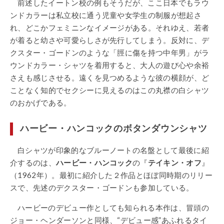
前述したイートン校の例もそうだが、ここ日本でもラウ
ンドカラーは私立校に通う児童や女学生の制服が想起さ
れ、どこかフェミニンなイメージがある。それゆえ、若者
が着ると幼さや可愛らしさが先行してしまう。反対に、デ
クスター・ゴードンのような「脛に傷を持つ中年男」がラ
ウンドカラー・シャツを着用すると、大人の遊び心や余裕
さえも感じさせる。遠くを見つめるような彼の横顔が、ど
ことなく知的でセクシーに見えるのはこの丸襟の白シャツ
のおかげである。
ハービー・ハンコックのボタンダウンシャツ
白シャツが印象的なブルーノートの名盤として最後に紹
介するのは、
ハービー・ハンコック
の『
テイキン・オフ
』
（1962年）。最初に紹介した２作品とほぼ同時期のリリー
スで、先述のデクスター・ゴードンも参加している。
ハービーのデビュー作としても知られる本作は、冒頭の
ジョー・ヘンダーソンと同様、“デビュー感”あふれるタイ