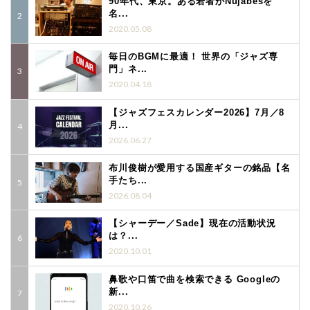
90年代、東京。ある若者がNujabesを
名...
2020.05.08
毎日のBGMに最適！ 世界の「ジャズ専
門」ネ...
2020.04.18
【ジャズフェスカレンダー2026】7月／8
月...
2026.06.27
布川俊樹が愛用する国産ギターの銘品【名
手たち...
2026.08.04
【シャーデー／Sade】現在の活動状況
は？...
2020.10.01
鼻歌や口笛で曲を検索できる Googleの
新...
2020.10.26