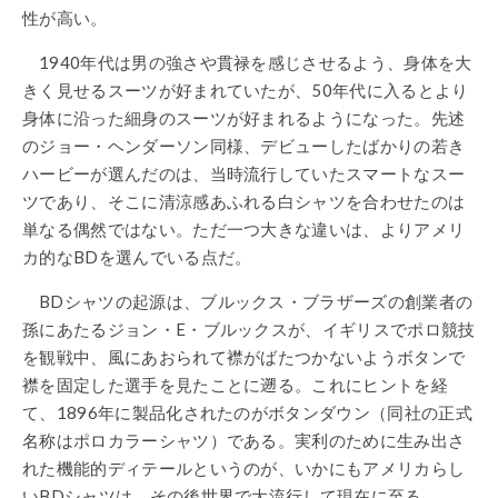
性が高い。
1940年代は男の強さや貫禄を感じさせるよう、身体を大
きく見せるスーツが好まれていたが、50年代に入るとより
身体に沿った細身のスーツが好まれるようになった。先述
のジョー・ヘンダーソン同様、デビューしたばかりの若き
ハービーが選んだのは、当時流行していたスマートなスー
ツであり、そこに清涼感あふれる白シャツを合わせたのは
単なる偶然ではない。ただ一つ大きな違いは、よりアメリ
カ的なBDを選んでいる点だ。
BDシャツの起源は、ブルックス・ブラザーズの創業者の
孫にあたるジョン・E・ブルックスが、イギリスでポロ競技
を観戦中、風にあおられて襟がばたつかないようボタンで
襟を固定した選手を見たことに遡る。これにヒントを経
て、1896年に製品化されたのがボタンダウン（同社の正式
名称はポロカラーシャツ）である。実利のために生み出さ
れた機能的ディテールというのが、いかにもアメリカらし
いBDシャツは、その後世界で大流行して現在に至る。