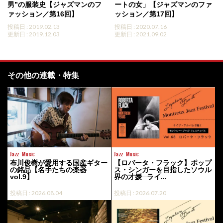
男”の服装史【ジャズマンのフ
ートの女」【ジャズマンのファ
ァッション／第16回】
ッション／第17回】
投稿日 : 2019.02.13
投稿日 : 2020.07.16
更新日 : 2019.12.03
更新日 : 2021.09.02
その他の連載・特集
Jazz
Music
Jazz
Music
布川俊樹が愛用する国産ギター
【ロバータ・フラック】ポップ
の銘品【名手たちの楽器
ス・シンガーを目指したソウル
vol.9】
界の才媛─ライ...
投稿日 : 2026.08.04
投稿日 : 2026.07.20