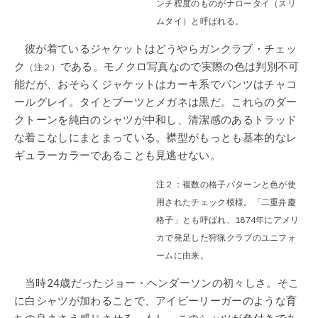
ンチ程度のものがナロータイ（スリ
ムタイ）と呼ばれる。
彼が着ているジャケットはどうやらガンクラブ・チェッ
ク
である。モノクロ写真なので実際の色は判別不可
（注２）
能だが、おそらくジャケットはカーキ系でパンツはチャコ
ールグレイ。タイとブーツとメガネは黒だ。これらのダー
クトーンを純白のシャツが中和し、清潔感のあるトラッド
な着こなしにまとまっている。襟型がもっとも基本的なレ
ギュラーカラーであることも見逃せない。
注２：複数の格子パターンと色が使
用されたチェック模様。「二重弁慶
格子」とも呼ばれ、1874年にアメリ
カで発足した狩猟クラブのユニフォ
ームに由来。
当時24歳だったジョー・ヘンダーソンの初々しさ。そこ
に白シャツが加わることで、アイビーリーガーのような育
ちの良ささえ感じさせる。もし、このシャツが色付きであ