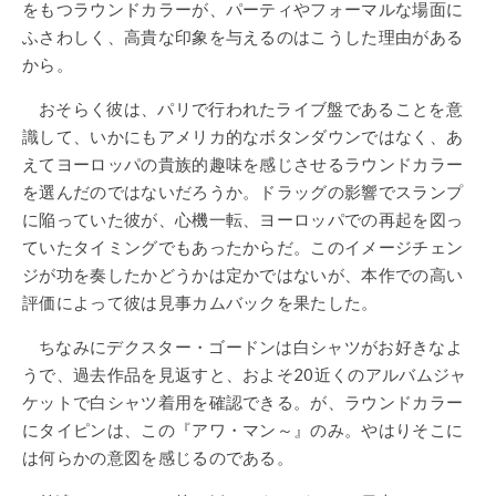
をもつラウンドカラーが、パーティやフォーマルな場面に
ふさわしく、高貴な印象を与えるのはこうした理由がある
から。
おそらく彼は、パリで行われたライブ盤であることを意
識して、いかにもアメリカ的なボタンダウンではなく、あ
えてヨーロッパの貴族的趣味を感じさせるラウンドカラー
を選んだのではないだろうか。ドラッグの影響でスランプ
に陥っていた彼が、心機一転、ヨーロッパでの再起を図っ
ていたタイミングでもあったからだ。このイメージチェン
ジが功を奏したかどうかは定かではないが、本作での高い
評価によって彼は見事カムバックを果たした。
ちなみにデクスター・ゴードンは白シャツがお好きなよ
うで、過去作品を見返すと、およそ20近くのアルバムジャ
ケットで白シャツ着用を確認できる。が、ラウンドカラー
にタイピンは、この『アワ・マン～』のみ。やはりそこに
は何らかの意図を感じるのである。