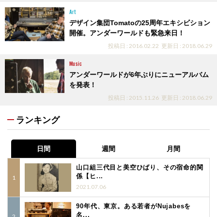
Art
デザイン集団Tomatoの25周年エキシビション
開催。アンダーワールドも緊急来日！
投稿日 : 2016.02.22
更新日 : 2018.06.29
Music
アンダーワールドが6年ぶりにニューアルバム
を発表！
投稿日 : 2015.11.26
更新日 : 2018.06.29
ランキング
日間
週間
月間
山口組三代目と美空ひばり、その宿命的関
係【ヒ...
2021.07.06
90年代、東京。ある若者がNujabesを
名...