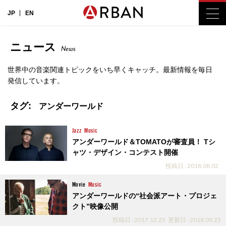
JP
EN
ニュース
News
世界中の音楽関連トピックをいち早くキャッチ。最新情報を毎日
発信しています。
タグ:
アンダーワールド
Jazz
Music
アンダーワールド＆TOMATOが審査員！ Tシ
ャツ・デザイン・コンテスト開催
投稿日 : 2018.08.02
Movie
Music
アンダーワールドの“社会派アート・プロジェ
クト”映像公開
投稿日 : 2017.12.25
更新日 : 2018.09.25