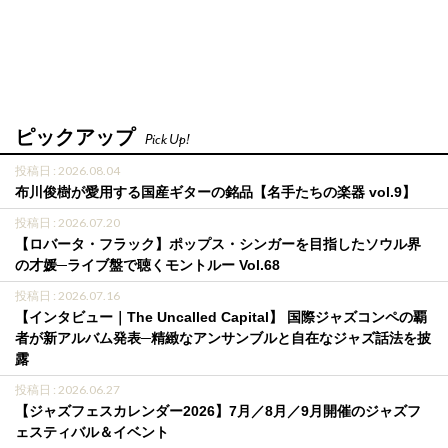
ピックアップ
Pick Up!
投稿日 : 2026.08.04
布川俊樹が愛用する国産ギターの銘品【名手たちの楽器 vol.9】
投稿日 : 2026.07.20
【ロバータ・フラック】ポップス・シンガーを目指したソウル界
の才媛─ライブ盤で聴くモントルー Vol.68
投稿日 : 2026.07.16
【インタビュー｜The Uncalled Capital】 国際ジャズコンペの覇
者が新アルバム発表─精緻なアンサンブルと自在なジャズ話法を披
露
投稿日 : 2026.06.27
【ジャズフェスカレンダー2026】7月／8月／9月開催のジャズフ
ェスティバル＆イベント