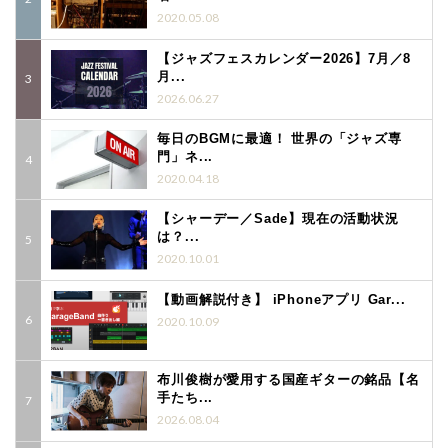
2020.05.08
【ジャズフェスカレンダー2026】7月／8
月...
2026.06.27
毎日のBGMに最適！ 世界の「ジャズ専
門」ネ...
2020.04.18
【シャーデー／Sade】現在の活動状況
は？...
2020.10.01
【動画解説付き】 iPhoneアプリ Gar...
2020.10.09
布川俊樹が愛用する国産ギターの銘品【名
手たち...
2026.08.04