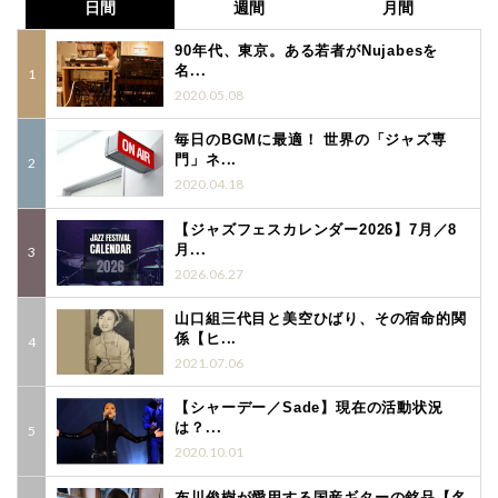
日間
週間
月間
90年代、東京。ある若者がNujabesを
名...
2020.05.08
毎日のBGMに最適！ 世界の「ジャズ専
門」ネ...
2020.04.18
【ジャズフェスカレンダー2026】7月／8
月...
2026.06.27
山口組三代目と美空ひばり、その宿命的関
係【ヒ...
2021.07.06
【シャーデー／Sade】現在の活動状況
は？...
2020.10.01
布川俊樹が愛用する国産ギターの銘品【名