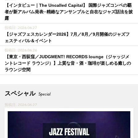
【インタビュー｜The Uncalled Capital】 国際ジャズコンペの覇
者が新アルバム発表─精緻なアンサンブルと自在なジャズ話法を披
露
投稿日 : 2026.06.27
【ジャズフェスカレンダー2026】7月／8月／9月開催のジャズフ
ェスティバル＆イベント
投稿日 : 2026.06.26
【東京・西荻窪／JUDGMENT! RECORDS lounge（ジャッジメ
ントレコード ラウンジ）】上質な音・酒・珈琲が楽しめる癒しの
ラウンジ空間
スペシャル
Special
投稿日 : 2026.06.27