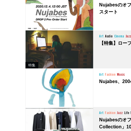
Nujabes
スタート
Art
Audio
Cinema
Jaz
【特集】ロー
特集
Art
Fashion
Music
Nujabes、
Art
Fashion
Jazz
Life 
Nujabesのオフ
Collectio