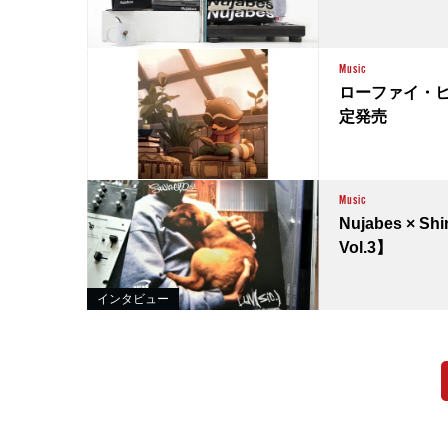
Music
ローファイ・
定発売
Music
Nujabes × S
Vol.3】
インタビュー