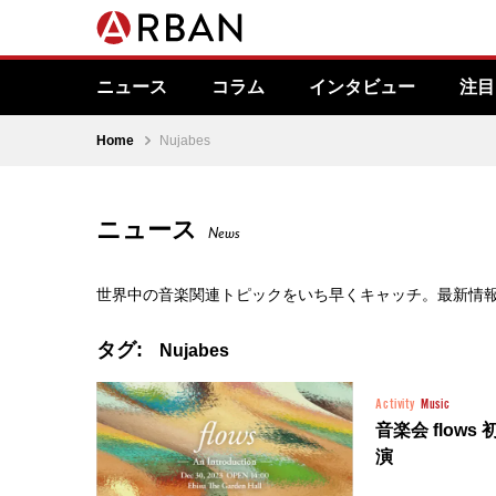
ニュース
コラム
インタビュー
注目
Home
Nujabes
ニュース
News
世界中の音楽関連トピックをいち早くキャッチ。最新情
タグ:
Nujabes
Activity
Music
音楽会 flow
演