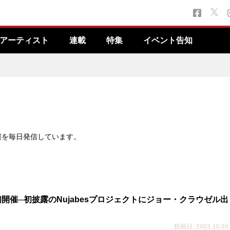
アーティスト
連載
特集
イベント告知
報を毎日発信しています。
s 初開催─初披露のNujabesプロジェクトにジョー・クラウゼル出
投稿日 : 2023.10.30