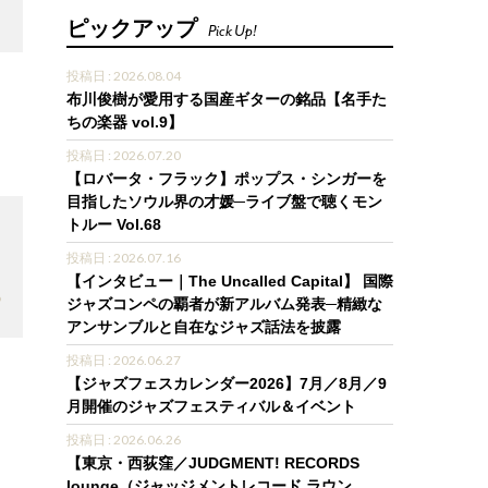
ピックアップ
Pick Up!
投稿日 : 2026.08.04
布川俊樹が愛用する国産ギターの銘品【名手た
ちの楽器 vol.9】
投稿日 : 2026.07.20
【ロバータ・フラック】ポップス・シンガーを
目指したソウル界の才媛─ライブ盤で聴くモン
トルー Vol.68
投稿日 : 2026.07.16
【インタビュー｜The Uncalled Capital】 国際
9
ジャズコンペの覇者が新アルバム発表─精緻な
アンサンブルと自在なジャズ話法を披露
投稿日 : 2026.06.27
【ジャズフェスカレンダー2026】7月／8月／9
月開催のジャズフェスティバル＆イベント
投稿日 : 2026.06.26
【東京・西荻窪／JUDGMENT! RECORDS
lounge（ジャッジメントレコード ラウン