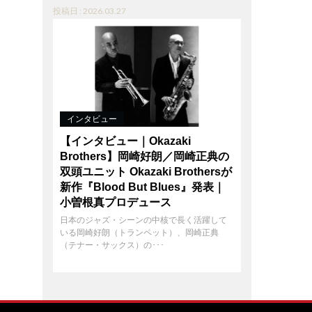
投稿日 : 2026.03.27
インタビュー
【インタビュー｜Okazaki
Brothers】岡崎好朗／岡崎正典の
双頭ユニット Okazaki Brothersが
新作『Blood But Blues』発表｜
小曽根真プロデュース
日本のジャズ・シーンの中核で長く活躍して
いる岡崎好朗（トランペット）、岡崎正典
（テナー・サックス）の･･･