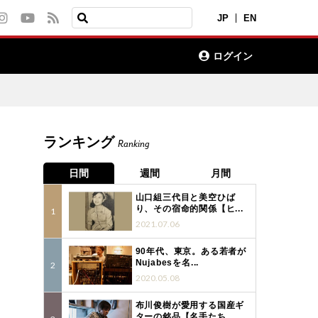
JP
EN
ログイン
ランキング
Ranking
日間
週間
月間
山口組三代目と美空ひば
り、その宿命的関係【ヒ...
2021.07.06
90年代、東京。ある若者が
Nujabesを名...
2020.05.08
布川俊樹が愛用する国産ギ
ターの銘品【名手たち...