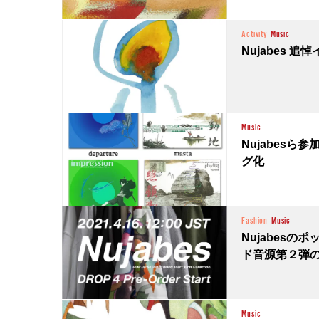
Activity
Music
Nujabes 
Music
Nujabes
グ化
Fashion
Music
Nujabes
ド音源第２弾
Music