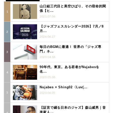
山口組三代目と美空ひばり、その宿命的関
係【ヒ...
2021.07.06
【ジャズフェスカレンダー2026】7月／8
月...
2026.06.27
毎日のBGMに最適！ 世界の「ジャズ専
門」ネ...
2020.04.18
90年代、東京。ある若者がNujabesを
名...
2020.05.08
Nujabes × Shing02〈Luv(...
2020.06.05
【証言で綴る日本のジャズ】森山威男｜音
楽家人...