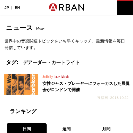
JP
EN
ニュース
News
世界中の音楽関連トピックをいち早くキャッチ。最新情報を毎日
発信しています。
タグ:
デアーダー・カートライト
Activity
Jazz
Music
女性ジャズ・プレーヤーにフォーカスした展覧
会がロンドンで開催
投稿日 : 2018.10.22
ランキング
日間
週間
月間