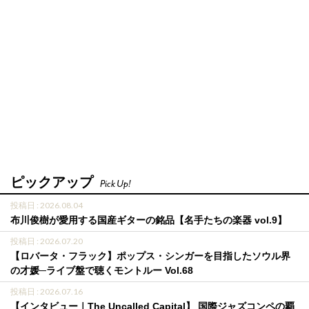
ピックアップ
Pick Up!
投稿日 : 2026.08.04
布川俊樹が愛用する国産ギターの銘品【名手たちの楽器 vol.9】
投稿日 : 2026.07.20
【ロバータ・フラック】ポップス・シンガーを目指したソウル界
の才媛─ライブ盤で聴くモントルー Vol.68
投稿日 : 2026.07.16
【インタビュー｜The Uncalled Capital】 国際ジャズコンペの覇