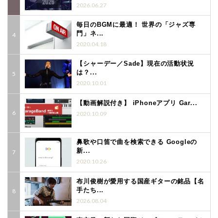
2026.06.27
毎日のBGMに最適！ 世界の「ジャズ専
門」ネ...
2020.04.18
【シャーデー／Sade】現在の活動状況
は？...
2020.10.01
【動画解説付き】 iPhoneアプリ Gar...
2020.10.09
鼻歌や口笛で曲を検索できる Googleの
新...
2020.10.26
布川俊樹が愛用する国産ギターの銘品【名
手たち...
2026.08.04