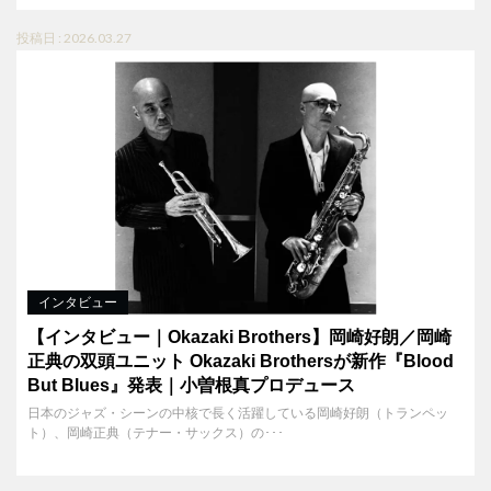
投稿日 : 2026.03.27
インタビュー
【インタビュー｜Okazaki Brothers】岡崎好朗／岡崎
正典の双頭ユニット Okazaki Brothersが新作『Blood
But Blues』発表｜小曽根真プロデュース
日本のジャズ・シーンの中核で長く活躍している岡崎好朗（トランペッ
ト）、岡崎正典（テナー・サックス）の･･･