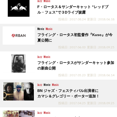
Jazz
Music
F・ロータス＆サンダーキャット “レッドブ
ル・フェス”で３Dライブ披露
投稿日 : 2017.08.24
更新日 : 2018.06.18
Movie
Music
フライング・ロータス初監督作『Kuso』が今
夏公開に
投稿日 : 2017.06.03
更新日 : 2018.09.25
Jazz
Music
フライング・ロータスがサンダーキャット参加
の新曲公開
投稿日 : 2017.05.23
更新日 : 2018.06.14
Jazz
Movie
Music
BN ジャズ・フェスティバル出演者に
カマシ＆グレゴリー・ポーター追加！
投稿日 : 2017.04.25
更新日 : 2018.09.25
Jazz
Music