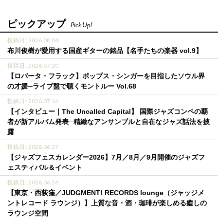
ピックアップ
Pick Up!
投稿日 : 2026.08.04
布川俊樹が愛用する国産ギターの銘品【名手たちの楽器 vol.9】
投稿日 : 2026.07.20
【ロバータ・フラック】ポップス・シンガーを目指したソウル界
の才媛─ライブ盤で聴くモントルー Vol.68
投稿日 : 2026.07.16
【インタビュー｜The Uncalled Capital】 国際ジャズコンペの覇
者が新アルバム発表─精緻なアンサンブルと自在なジャズ話法を披
露
投稿日 : 2026.06.27
【ジャズフェスカレンダー2026】7月／8月／9月開催のジャズフ
ェスティバル＆イベント
投稿日 : 2026.06.26
【東京・西荻窪／JUDGMENT! RECORDS lounge（ジャッジメ
ントレコード ラウンジ）】上質な音・酒・珈琲が楽しめる癒しの
ラウンジ空間