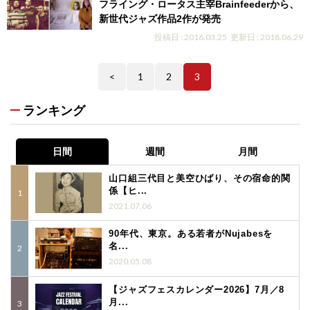
フライング・ロータス主宰Brainfeederから、
新世代ジャズ作品2作が発売
投稿日 : 2016.03.25
更新日 : 2018.06.29
<
1
2
3
ランキング
日間
週間
月間
山口組三代目と美空ひばり、その宿命的関
係【ヒ...
2021.07.06
90年代、東京。ある若者がNujabesを
名...
2020.05.08
【ジャズフェスカレンダー2026】7月／8
月...