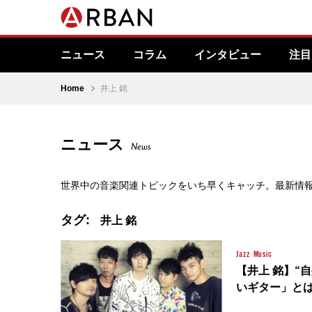
ニュース
コラム
インタビュー
注目
Home
井上 銘
ニュース
News
世界中の音楽関連トピックをいち早くキャッチ。最新情
タグ:
井上 銘
Jazz
Music
【井上 銘】“
いギター」と