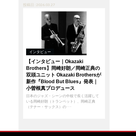
投稿日 : 2026.03.27
インタビュー
【インタビュー｜Okazaki
Brothers】岡崎好朗／岡崎正典の
双頭ユニット Okazaki Brothersが
新作『Blood But Blues』発表｜
小曽根真プロデュース
日本のジャズ・シーンの中核で長く活躍して
いる岡崎好朗（トランペット）、岡崎正典
（テナー・サックス）の･･･