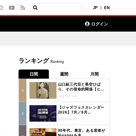
JP
EN
ログイン
ランキング
Ranking
日間
週間
月間
山口組三代目と美空ひば
り、その宿命的関係【ヒ...
2021.07.06
【ジャズフェスカレンダー
2026】7月／8月...
2026.06.27
90年代、東京。ある若者が
9
Nujabesを名...