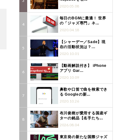
2020.05.08
毎日のBGMに最適！ 世界
の「ジャズ専門」ネ...
2020.04.18
【シャーデー／Sade】現
在の活動状況は？...
2020.10.01
【動画解説付き】 iPhone
アプリ Gar...
2020.10.09
鼻歌や口笛で曲を検索でき
る Googleの新...
2020.10.26
布川俊樹が愛用する国産ギ
ターの銘品【名手たち...
2026.08.04
東京発の新たな国際ジャズ