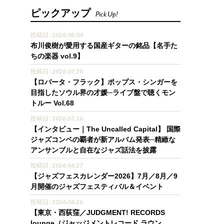
ピックアップ
Pick Up!
投稿日 : 2026.08.04
布川俊樹が愛用する国産ギターの銘品【名手た
ちの楽器 vol.9】
投稿日 : 2026.07.20
【ロバータ・フラック】ポップス・シンガーを
目指したソウル界の才媛─ライブ盤で聴くモン
トルー Vol.68
投稿日 : 2026.07.16
【インタビュー｜The Uncalled Capital】 国際
ジャズコンペの覇者が新アルバム発表─精緻な
アンサンブルと自在なジャズ話法を披露
投稿日 : 2026.06.27
【ジャズフェスカレンダー2026】7月／8月／9
月開催のジャズフェスティバル＆イベント
投稿日 : 2026.06.26
【東京・西荻窪／JUDGMENT! RECORDS
lounge（ジャッジメントレコード ラウン