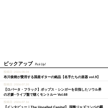
ピックアップ
Pick Up!
投稿日 : 2026.08.04
布川俊樹が愛用する国産ギターの銘品【名手たちの楽器 vol.9】
投稿日 : 2026.07.20
【ロバータ・フラック】ポップス・シンガーを目指したソウル界
の才媛─ライブ盤で聴くモントルー Vol.68
投稿日 : 2026.07.16
【インタビュー｜The Uncalled Capital】 国際ジャズコンペの覇