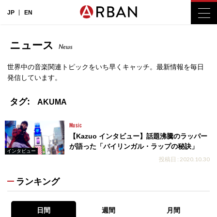
JP
EN
ニュース
News
世界中の音楽関連トピックをいち早くキャッチ。最新情報を毎日
発信しています。
タグ:
AKUMA
Music
【Kazuo インタビュー】話題沸騰のラッパー
が語った「バイリンガル・ラップの秘訣」
インタビュー
投稿日 : 2020.10.30
ランキング
日間
週間
月間