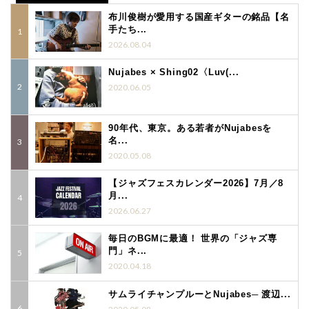
布川俊樹が愛用する国産ギターの銘品【名
手たち...
2026.08.04
Nujabes × Shing02〈Luv(...
2020.06.05
90年代、東京。ある若者がNujabesを
名...
2020.05.08
【ジャズフェスカレンダー2026】7月／8
月...
2026.06.27
毎日のBGMに最適！ 世界の「ジャズ専
門」ネ...
2020.04.18
サムライチャンプルーとNujabes─ 渡辺...