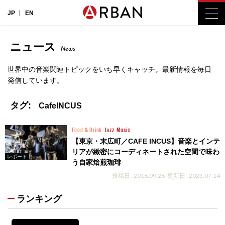
JP
EN
ニュース
News
世界中の音楽関連トピックをいち早くキャッチ。最新情報を毎日
発信しています。
タグ:
CafeINCUS
Food & Drink
Jazz
Music
【東京・末広町／CAFE INCUS】音楽とインテ
リアが緻密にコーディネートされた空間で味わ
レポート
う自家焙煎珈琲
投稿日 : 2018.09.28
更新日 : 2023.07.14
ランキング