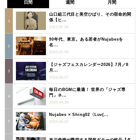
日間
週間
月間
山口組三代目と美空ひばり、その宿命的関
係【ヒ...
2021.07.06
90年代、東京。ある若者がNujabesを
名...
2020.05.08
【ジャズフェスカレンダー2026】7月／8
月...
2026.06.27
毎日のBGMに最適！ 世界の「ジャズ専
門」ネ...
2020.04.18
Nujabes × Shing02〈Luv(...
2020.06.05
布川俊樹が愛用する国産ギターの銘品【名