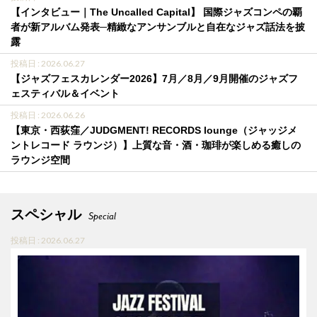
【インタビュー｜The Uncalled Capital】 国際ジャズコンペの覇
者が新アルバム発表─精緻なアンサンブルと自在なジャズ話法を披
露
投稿日 : 2026.06.27
【ジャズフェスカレンダー2026】7月／8月／9月開催のジャズフ
ェスティバル＆イベント
投稿日 : 2026.06.26
【東京・西荻窪／JUDGMENT! RECORDS lounge（ジャッジメ
ントレコード ラウンジ）】上質な音・酒・珈琲が楽しめる癒しの
ラウンジ空間
スペシャル
Special
投稿日 : 2026.06.27