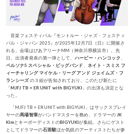
音楽フェスティバル『モントルー・ジャズ・フェスティ
バル・ジャパン 2025』が2025年12月7日（日）に開催さ
れる。会場はぴあアリーナMM（神奈川県横浜市）。先
日、出演者発表の第一弾として、
ハービー・ハンコック
、
ペルソナ5 スペシャル・ビッグバンド
、
ネイト・スミス フ
ィーチャリング マイケル・リーグ アンド ジェイムズ・フ
ランシーズ
の３組が告知されており、このたび新たに
「
MJFJ TB
×
ER UNIT with BIGYUKI
」の出演も決定とな
った。
「MJFJ TB × ER UNIT with BIGYUKI」はサックスプレイ
ヤーの
馬場智章
がバンドマスターを務め、ドラマーの
JK
Kim
とキーボーディストの
BIGYUKI
が集結。さらにゲスト
としてドラマーの
石若駿
ほか気鋭のアーティストたちが参