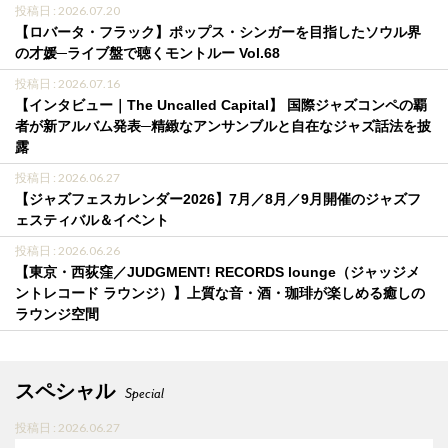
投稿日 : 2026.07.20
【ロバータ・フラック】ポップス・シンガーを目指したソウル界
の才媛─ライブ盤で聴くモントルー Vol.68
投稿日 : 2026.07.16
【インタビュー｜The Uncalled Capital】 国際ジャズコンペの覇
者が新アルバム発表─精緻なアンサンブルと自在なジャズ話法を披
露
投稿日 : 2026.06.27
【ジャズフェスカレンダー2026】7月／8月／9月開催のジャズフ
ェスティバル＆イベント
投稿日 : 2026.06.26
【東京・西荻窪／JUDGMENT! RECORDS lounge（ジャッジメ
ントレコード ラウンジ）】上質な音・酒・珈琲が楽しめる癒しの
ラウンジ空間
スペシャル
Special
投稿日 : 2026.06.27