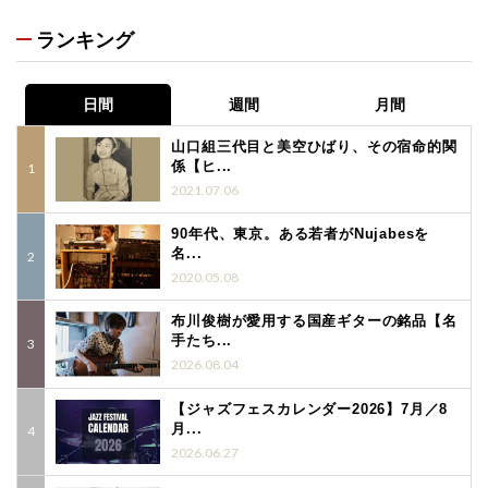
ランキング
日間
週間
月間
山口組三代目と美空ひばり、その宿命的関
係【ヒ...
2021.07.06
90年代、東京。ある若者がNujabesを
名...
2020.05.08
布川俊樹が愛用する国産ギターの銘品【名
手たち...
2026.08.04
【ジャズフェスカレンダー2026】7月／8
月...
2026.06.27