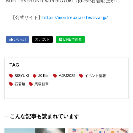
MJFJ TB×ER UNIT with BIGYUKI（guest:石若駿 ほか）
【公式サイト】
https://montreuxjazzfestival.jp/
いいね !
ポスト
LINEで送る
TAG
BIGYUKI
JK Kim
MJFJ2025
イベント情報
石若駿
馬場智章
こんな記事も読まれています