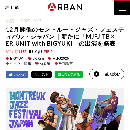
JP
EN
投稿日 : 2025.10.17
12月開催のモントルー・ジャズ・フェステ
ィバル・ジャパン｜新たに「MJFJ TB ×
ER UNIT with BIGYUKI」の出演を発表
Activity
Jazz
Life Style
Music
BIGYUKI
JK Kim
MJFJ2025
イベント情報
石若駿
馬場智章
後で読む
いいね !
ポスト
LINEで送る