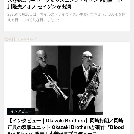
スを聴こう─ トーク＆リスニング・イベント開催｜小
川隆夫／オノ セイゲンが出演
2026年5月26日は、マイルス・デイヴィスが生まれてちょうど100年を迎
える日。この特別な日にちな･･･
投稿日 : 2026.03.27
インタビュー
【インタビュー｜Okazaki Brothers】岡崎好朗／岡崎
正典の双頭ユニット Okazaki Brothersが新作『Blood
But Blues』発表｜小曽根真プロデュース