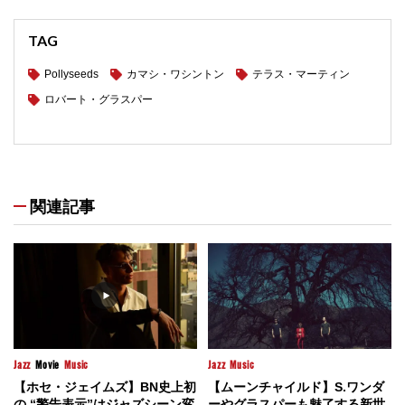
TAG
Pollyseeds
カマシ・ワシントン
テラス・マーティン
ロバート・グラスパー
関連記事
Jazz
Movie
Music
Jazz
Music
【ホセ・ジェイムズ】BN史上初
【ムーンチャイルド】S.ワンダ
の “警告表示”はジャズシーン変
ーやグラスパーも魅了する新世