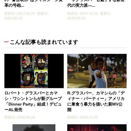
革の号砲...
代の実力派―...
投稿日 : 2017.02.27
更新日 :
投稿日 : 2017.10.13
更新日 :
2020.02.25
2019.03.01
こんな記事も読まれています
ロバート・グラスパーとカマ
R.グラスパー、カマシらの「デ
シ・ワシントンらが新グループ
ィナー・パーティー」アメリカ
「Dinner Party」結成！デビュ
に巣食う暴力を描いた新MV公
ーAL発売
開
投稿日 : 2020.06.26
投稿日 : 2020.11.05