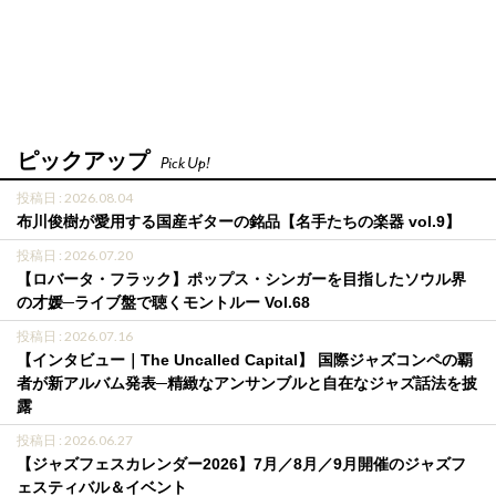
ピックアップ
Pick Up!
投稿日 : 2026.08.04
布川俊樹が愛用する国産ギターの銘品【名手たちの楽器 vol.9】
投稿日 : 2026.07.20
【ロバータ・フラック】ポップス・シンガーを目指したソウル界
の才媛─ライブ盤で聴くモントルー Vol.68
投稿日 : 2026.07.16
【インタビュー｜The Uncalled Capital】 国際ジャズコンペの覇
者が新アルバム発表─精緻なアンサンブルと自在なジャズ話法を披
露
投稿日 : 2026.06.27
【ジャズフェスカレンダー2026】7月／8月／9月開催のジャズフ
ェスティバル＆イベント