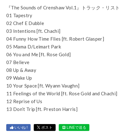
『The Sounds of Crenshaw Vol.1』トラック・リスト
01 Tapestry
02 Chef E Dubble
03 Intentions [ft. Chachi]
04 Funny How Time Flies [ft. Robert Glasper]
05 Mama D/Leimart Park
06 You and Me [ft. Rose Gold]
07 Believe
08 Up & Away
09 Wake Up
10 Your Space [ft. Wyann Vaughn]
11 Feelings of the World [ft. Rose Gold and Chachi]
12 Reprise of Us
13 Don’t Trip [ft. Preston Harris]
いいね !
ポスト
LINEで送る