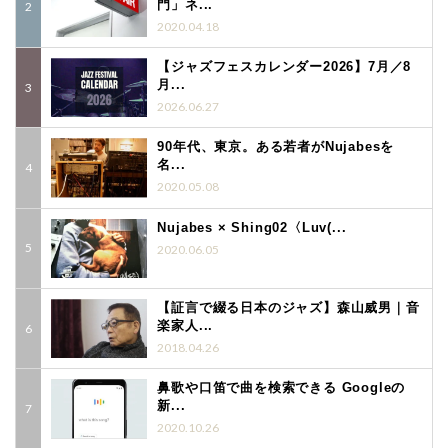
門」ネ...
2020.04.18
【ジャズフェスカレンダー2026】7月／8
月...
2026.06.27
90年代、東京。ある若者がNujabesを
名...
2020.05.08
Nujabes × Shing02〈Luv(...
2020.06.05
【証言で綴る日本のジャズ】森山威男｜音
楽家人...
2018.04.26
鼻歌や口笛で曲を検索できる Googleの
新...
2020.10.26