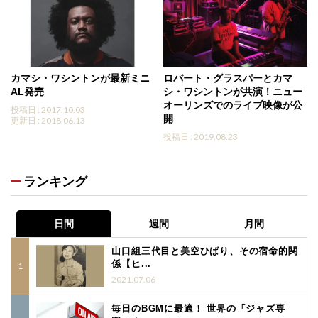
カマシ・ワシントンが最新ミニ
ロバート・グラスパーとカマ
AL発売
シ・ワシントンが共演！ニュー
オーリンズでのライブ映像が公
投稿日 : 2017.10.03
開
更新日 : 2018.06.13
投稿日 : 2019.08.23
ランキング
日間
週間
月間
山口組三代目と美空ひばり、その宿命的関
係【ヒ...
2021.07.06
毎日のBGMに最適！ 世界の「ジャズ専