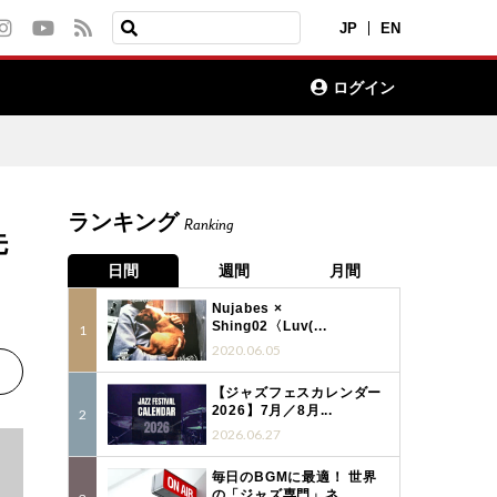
JP
EN
ログイン
ランキング
Ranking
先
日間
週間
月間
Nujabes ×
Shing02〈Luv(...
2020.06.05
【ジャズフェスカレンダー
2026】7月／8月...
2026.06.27
毎日のBGMに最適！ 世界
の「ジャズ専門」ネ...