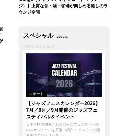
ジ）】上質な音・酒・珈琲が楽しめる癒しのラ
ウンジ空間
表
スペシャル
！
Special
が
投稿日 : 2026.06.27
レポート
【ジャズフェスカレンダー2026】
7月／8月／9月開催のジャズフェ
スティバル＆イベント
日本全国で開催されるジャズフェスティバル
のスケジュールを月別で紹介！ アマチュア演
奏家のエントリーを･･･