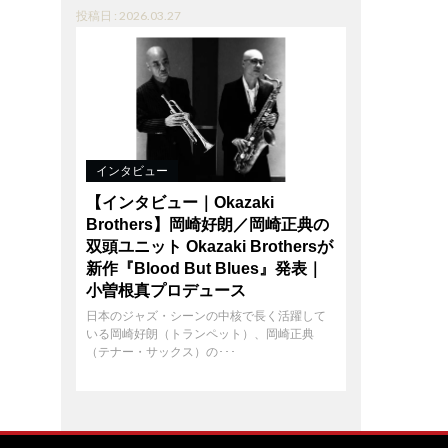
投稿日 : 2026.03.27
インタビュー
【インタビュー｜Okazaki
Brothers】岡崎好朗／岡崎正典の
双頭ユニット Okazaki Brothersが
新作『Blood But Blues』発表｜
小曽根真プロデュース
日本のジャズ・シーンの中核で長く活躍して
いる岡崎好朗（トランペット）、岡崎正典
（テナー・サックス）の･･･