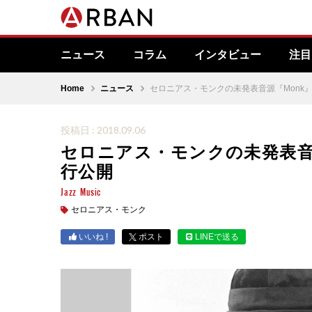
ニュース
コラム
インタビュー
注目
Home
ニュース
セロニアス・モンクの未発表音源『Monk』
投稿日 : 2018.09.06
セロニアス・モンクの未発表音源
行公開
Jazz
Music
セロニアス・モンク
いいね !
ポスト
LINEで送る