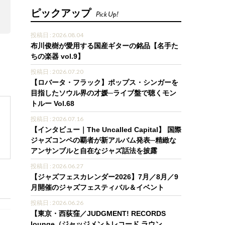
ピックアップ
Pick Up!
投稿日 : 2026.08.04
布川俊樹が愛用する国産ギターの銘品【名手た
ちの楽器 vol.9】
投稿日 : 2026.07.20
【ロバータ・フラック】ポップス・シンガーを
目指したソウル界の才媛─ライブ盤で聴くモン
トルー Vol.68
投稿日 : 2026.07.16
【インタビュー｜The Uncalled Capital】 国際
ジャズコンペの覇者が新アルバム発表─精緻な
アンサンブルと自在なジャズ話法を披露
投稿日 : 2026.06.27
【ジャズフェスカレンダー2026】7月／8月／9
月開催のジャズフェスティバル＆イベント
投稿日 : 2026.06.26
【東京・西荻窪／JUDGMENT! RECORDS
lounge（ジャッジメントレコード ラウン