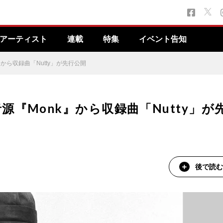
アーティスト
連載
特集
イベント告知
から収録曲「Nutty」が先行公開
『Monk』から収録曲「Nutty」が
後で読む