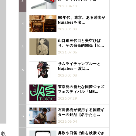
2020.04.18
90年代、東京。ある若者が
Nujabesを名...
2020.05.08
山口組三代目と美空ひば
り、その宿命的関係【ヒ...
2021.07.06
サムライチャンプルーと
Nujabes─ 渡辺...
2020.05.08
東京発の新たな国際ジャズ
フェスティバル「ME...
2026.07.29
布川俊樹が愛用する国産ギ
ターの銘品【名手たち...
2026.08.04
、収
鼻歌や口笛で曲を検索でき