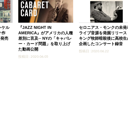
ンケル
『JAZZ NIGHT IN
セロニアス・モンクの未発
オ作
AMERICA』がアメリカの人種
ライブ音源を発掘リリース
』発売
差別に言及─ NYの「キャバレ
キング牧師暗殺後に高校生
ー・カード問題」を取り上げ
企画したコンサート録音
た動画公開
投稿日 : 2020.06.22
投稿日 : 2020.06.05