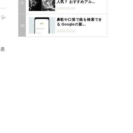
人気？ おすすめアル...
2020.02.03
ッシ
鼻歌や口笛で曲を検索でき
る Googleの新...
2020.10.26
音
発表