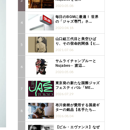
2020.05.08
毎日のBGMに最適！ 世界
の「ジャズ専門」ネ...
2020.04.18
山口組三代目と美空ひば
り、その宿命的関係【ヒ...
2021.07.06
サムライチャンプルーと
Nujabes─ 渡辺...
2020.05.08
東京発の新たな国際ジャズ
フェスティバル「ME...
2026.07.29
布川俊樹が愛用する国産ギ
ターの銘品【名手たち...
2026.08.04
【ビル・エヴァンス】なぜ