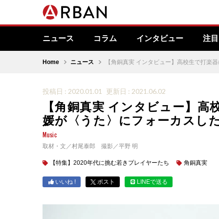
ニュース
コラム
インタビュー
注目
Home
ニュース
【角銅真実 インタビュー】高校生で打楽
投稿日 : 2020.01.01
更新日 : 2021.06.02
【角銅真実 インタビュー】高
媛が〈うた〉にフォーカスし
Music
取材・文／村尾泰郎 撮影／平野 明
【特集】2020年代に挑む若きプレイヤーたち
角銅真実
いいね !
ポスト
LINEで送る