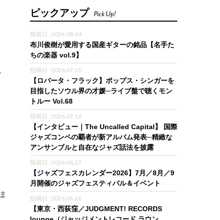
ピックアップ
Pick Up!
投稿日 : 2026.08.04
布川俊樹が愛用する国産ギターの銘品【名手た
ちの楽器 vol.9】
投稿日 : 2026.07.20
ト
【ロバータ・フラック】ポップス・シンガーを
目指したソウル界の才媛─ライブ盤で聴くモン
トルー Vol.68
投稿日 : 2026.07.16
【インタビュー｜The Uncalled Capital】 国際
ジャズコンペの覇者が新アルバム発表─精緻な
アンサンブルと自在なジャズ話法を披露
）
投稿日 : 2026.06.27
【ジャズフェスカレンダー2026】7月／8月／9
月開催のジャズフェスティバル＆イベント
ま
投稿日 : 2026.06.26
【東京・西荻窪／JUDGMENT! RECORDS
lounge（ジャッジメントレコード ラウン