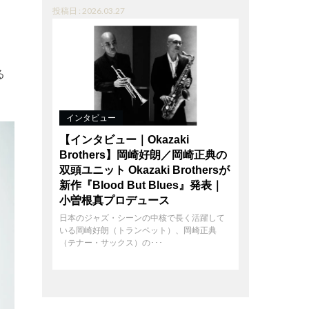
投稿日 : 2026.03.27
る
インタビュー
【インタビュー｜Okazaki
Brothers】岡崎好朗／岡崎正典の
双頭ユニット Okazaki Brothersが
新作『Blood But Blues』発表｜
小曽根真プロデュース
日本のジャズ・シーンの中核で長く活躍して
いる岡崎好朗（トランペット）、岡崎正典
（テナー・サックス）の･･･