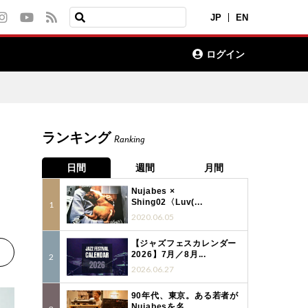
JP
EN
ログイン
ランキング
Ranking
日間
週間
月間
Nujabes ×
Shing02〈Luv(...
2020.06.05
【ジャズフェスカレンダー
2026】7月／8月...
2026.06.27
90年代、東京。ある若者が
Nujabesを名...