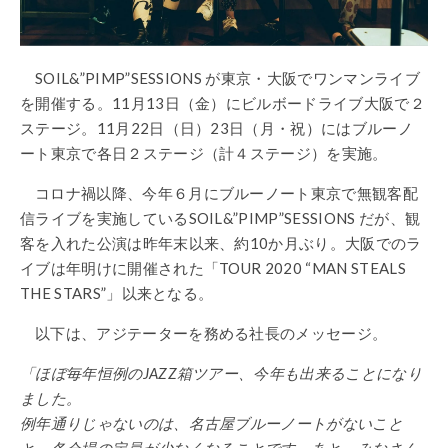
SOIL&”PIMP”SESSIONS が東京・大阪でワンマンライブ
を開催する。11月13日（金）にビルボードライブ大阪で２
ステージ。11月22日（日）23日（月・祝）にはブルーノ
ート東京で各日２ステージ（計４ステージ）を実施。
コロナ禍以降、今年６月にブルーノート東京で無観客配
信ライブを実施しているSOIL&”PIMP”SESSIONS だが、観
客を入れた公演は昨年末以来、約10か月ぶり。大阪でのラ
イブは年明けに開催された「TOUR 2020 “MAN STEALS
THE STARS”」以来となる。
以下は、アジテーターを務める社長のメッセージ。
「ほぼ毎年恒例のJAZZ箱ツアー、今年も出来ることになり
ました。
例年通りじゃないのは、名古屋ブルーノートがないこと
と、各会場の定員が少なくなることです。あと、みなさん