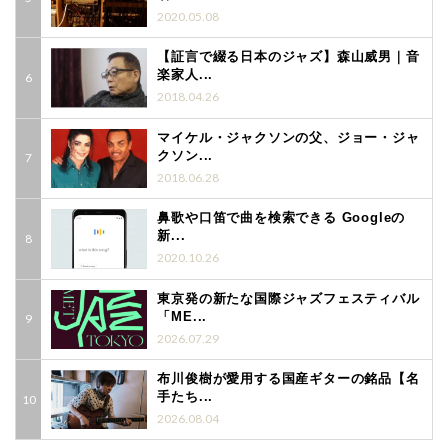
2020.05.08
【証言で綴る日本のジャズ】森山威男｜音
楽家人...
2018.04.26
マイケル・ジャクソンの父、ジョー・ジャ
クソン...
2018.06.28
鼻歌や口笛で曲を検索できる Googleの
新...
2020.10.26
東京発の新たな国際ジャズフェスティバル
「ME...
2026.07.29
布川俊樹が愛用する国産ギターの銘品【名
手たち...
2026.08.04