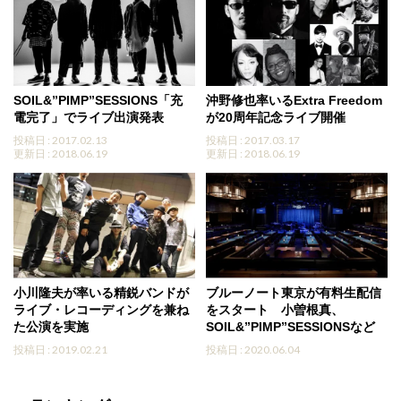
SOIL&”PIMP”SESSIONS「充
沖野修也率いるExtra Freedom
電完了」でライブ出演発表
が20周年記念ライブ開催
投稿日 : 2017.02.13
投稿日 : 2017.03.17
更新日 : 2018.06.19
更新日 : 2018.06.19
小川隆夫が率いる精鋭バンドが
ブルーノート東京が有料生配信
ライブ・レコーディングを兼ね
をスタート 小曽根真、
た公演を実施
SOIL&”PIMP”SESSIONSなど
投稿日 : 2019.02.21
投稿日 : 2020.06.04