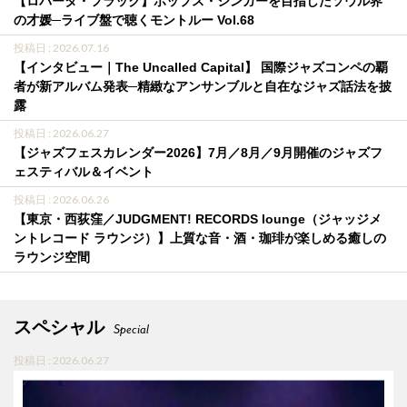
【ロバータ・フラック】ポップス・シンガーを目指したソウル界
の才媛─ライブ盤で聴くモントルー Vol.68
投稿日 : 2026.07.16
【インタビュー｜The Uncalled Capital】 国際ジャズコンペの覇
者が新アルバム発表─精緻なアンサンブルと自在なジャズ話法を披
露
投稿日 : 2026.06.27
【ジャズフェスカレンダー2026】7月／8月／9月開催のジャズフ
ェスティバル＆イベント
投稿日 : 2026.06.26
【東京・西荻窪／JUDGMENT! RECORDS lounge（ジャッジメ
ントレコード ラウンジ）】上質な音・酒・珈琲が楽しめる癒しの
ラウンジ空間
スペシャル
Special
投稿日 : 2026.06.27