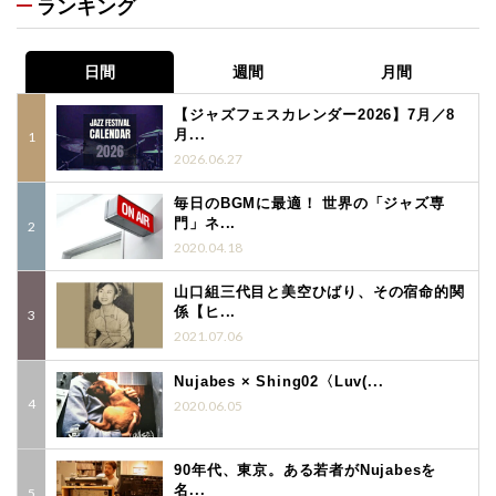
ランキング
日間
週間
月間
【ジャズフェスカレンダー2026】7月／8
月...
2026.06.27
毎日のBGMに最適！ 世界の「ジャズ専
門」ネ...
2020.04.18
山口組三代目と美空ひばり、その宿命的関
係【ヒ...
2021.07.06
Nujabes × Shing02〈Luv(...
2020.06.05
90年代、東京。ある若者がNujabesを
名...