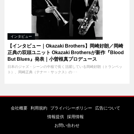
インタビュー
【インタビュー｜Okazaki Brothers】岡崎好朗／岡崎
正典の双頭ユニット Okazaki Brothersが新作『Blood
But Blues』発表｜小曽根真プロデュース
日本のジャズ・シーンの中核で長く活躍している岡崎好朗（トランペッ
ト）、岡崎正典（テナー・サックス）の･･･
会社概要
利用規約
プライバシーポリシー
広告について
情報提供
採用情報
お問い合わせ