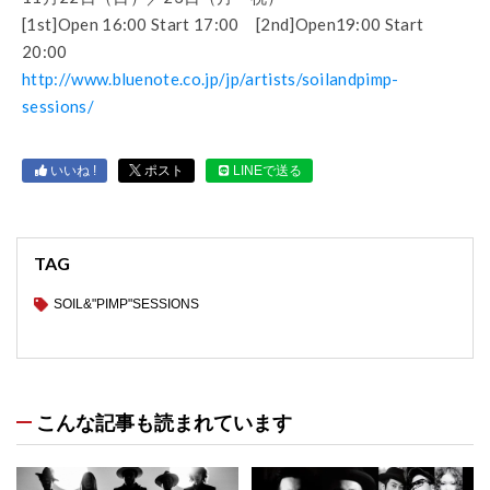
[1st]Open 16:00 Start 17:00 [2nd]Open19:00 Start
20:00
http://www.bluenote.co.jp/jp/artists/soilandpimp-
sessions/
いいね !
ポスト
LINEで送る
TAG
SOIL&"PIMP"SESSIONS
こんな記事も読まれています