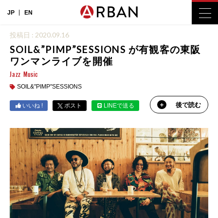
JP
EN
投稿日 : 2020.09.16
SOIL&”PIMP”SESSIONS が有観客の東阪
ワンマンライブを開催
Jazz
Music
SOIL&"PIMP"SESSIONS
後で読む
いいね !
ポスト
LINEで送る