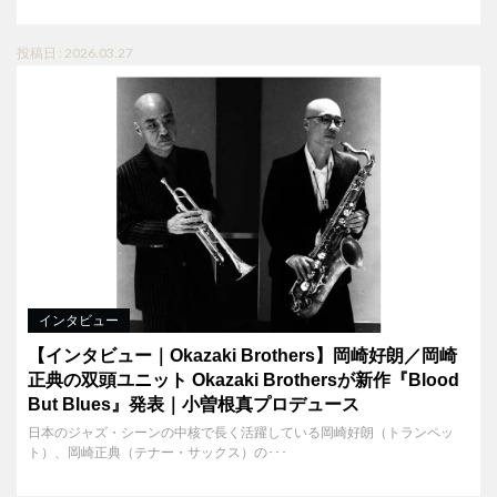
投稿日 : 2026.03.27
インタビュー
【インタビュー｜Okazaki Brothers】岡崎好朗／岡崎
正典の双頭ユニット Okazaki Brothersが新作『Blood
But Blues』発表｜小曽根真プロデュース
日本のジャズ・シーンの中核で長く活躍している岡崎好朗（トランペッ
ト）、岡崎正典（テナー・サックス）の･･･