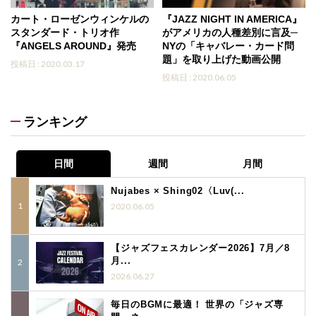
カート・ローゼンウィンケルの
『JAZZ NIGHT IN AMERICA』
スタンダード・トリオ作
がアメリカの人種差別に言及─
『ANGELS AROUND』発売
NYの「キャバレー・カード問
題」を取り上げた動画公開
投稿日 : 2020.03.17
投稿日 : 2020.06.05
ランキング
日間
週間
月間
Nujabes × Shing02〈Luv(...
2020.06.05
【ジャズフェスカレンダー2026】7月／8
月...
2026.06.27
毎日のBGMに最適！ 世界の「ジャズ専