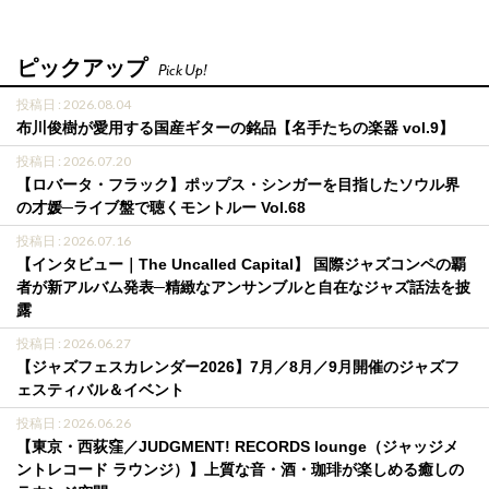
ピックアップ
Pick Up!
投稿日 : 2026.08.04
布川俊樹が愛用する国産ギターの銘品【名手たちの楽器 vol.9】
投稿日 : 2026.07.20
【ロバータ・フラック】ポップス・シンガーを目指したソウル界
の才媛─ライブ盤で聴くモントルー Vol.68
投稿日 : 2026.07.16
【インタビュー｜The Uncalled Capital】 国際ジャズコンペの覇
者が新アルバム発表─精緻なアンサンブルと自在なジャズ話法を披
露
投稿日 : 2026.06.27
【ジャズフェスカレンダー2026】7月／8月／9月開催のジャズフ
ェスティバル＆イベント
投稿日 : 2026.06.26
【東京・西荻窪／JUDGMENT! RECORDS lounge（ジャッジメ
ントレコード ラウンジ）】上質な音・酒・珈琲が楽しめる癒しの