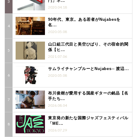
門」ネ...
2020.04.18
90年代、東京。ある若者がNujabesを
名...
2020.05.08
山口組三代目と美空ひばり、その宿命的関
係【ヒ...
2021.07.06
サムライチャンプルーとNujabes─ 渡辺...
2020.05.08
布川俊樹が愛用する国産ギターの銘品【名
手たち...
2026.08.04
東京発の新たな国際ジャズフェスティバル
「ME...
2026.07.29