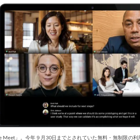
e Meet
」。今年９月
30
日までとされていた無料・無制限の利