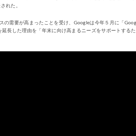
表された。
スの需要が高まったことを受け、
Google
は今年５月に「
Goog
を延長した理由を「年末に向け高まるニーズをサポートするた