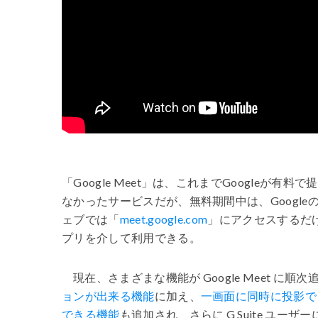
「
Google Meet
」は、これまで
Google
が有料で提
なかったサービスだが、無料期間中は、
Google
ェブでは「
meet.google.com
」にアクセスするだ
プリを介して利用できる。
現在、さまざまな機能が
Google Meet
に順次
ョンが出来る機能
に加え、
一画面に同時に投影で
できる機能
も追加され、さらに
G Suite
ユーザー