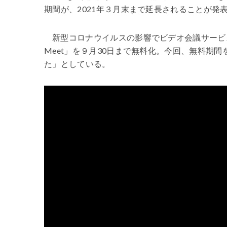
期間が、2021年３月末まで延長されることが発
新型コロナウイルスの影響でビデオ会議サービ
Meet
」を９月
30
日まで無料化。今回、無料期間
た」としている。