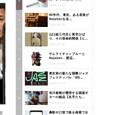
2020.04.18
90年代、東京。ある若者が
Nujabesを名...
2020.05.08
山口組三代目と美空ひば
り、その宿命的関係【ヒ...
2021.07.06
サムライチャンプルーと
Nujabes─ 渡辺...
2020.05.08
東京発の新たな国際ジャズ
フェスティバル「ME...
2026.07.29
布川俊樹が愛用する国産ギ
ターの銘品【名手たち...
2026.08.04
用
鼻歌や口笛で曲を検索でき