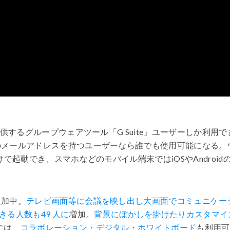
供するグループウェアツール「
G Suite
」ユーザーしか利用で
のメールアドレスを持つユーザーなら誰でも使用可能になる。
けで起動でき、スマホなどのモバイル端末では
iOS
や
Android
追加中。
テレビ画面等に会議を映し出し大画面でコミュニケー
きる人数も
49
人に
増加。
背景にぼかしを掛けたりカスタマイ
には、
コラボレーション・デジタル・ホワイトボード
も利用可