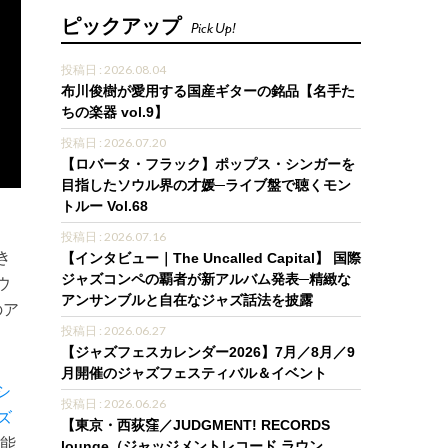
ピックアップ
Pick Up!
投稿日 : 2026.08.04
布川俊樹が愛用する国産ギターの銘品【名手た
ちの楽器 vol.9】
投稿日 : 2026.07.20
【ロバータ・フラック】ポップス・シンガーを
目指したソウル界の才媛─ライブ盤で聴くモン
トルー Vol.68
投稿日 : 2026.07.16
き
【インタビュー｜The Uncalled Capital】 国際
ジャズコンペの覇者が新アルバム発表─精緻な
ウ
アンサンブルと自在なジャズ話法を披露
のア
投稿日 : 2026.06.27
【ジャズフェスカレンダー2026】7月／8月／9
月開催のジャズフェスティバル＆イベント
シ
投稿日 : 2026.06.26
ズ
【東京・西荻窪／JUDGMENT! RECORDS
能
lounge（ジャッジメントレコード ラウン