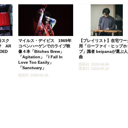
谷スク
マイルス・デイビス 1969年
【プレイリスト】在宅ワー
? AR
コペンハーゲンでのライブ映
用「ローファイ・ヒップホ
DED
像４本「Bitches Brew」
プ」識者 beipanaが選ぶ
「Agitation」「I Fall In
曲
Love Too Easily」
投稿日 : 2020.04.08
「Sanctuary」
更新日 : 2020.05.12
投稿日 : 2020.03.26