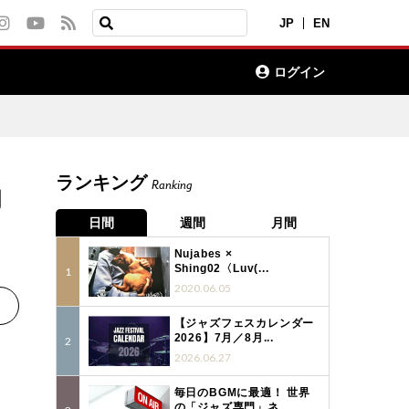
JP
EN
ログイン
ランキング
Ranking
月
日間
週間
月間
Nujabes ×
Shing02〈Luv(...
2020.06.05
【ジャズフェスカレンダー
2026】7月／8月...
2026.06.27
毎日のBGMに最適！ 世界
の「ジャズ専門」ネ...