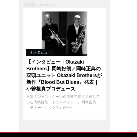
投稿日 : 2026.03.27
インタビュー
【インタビュー｜Okazaki
Brothers】岡崎好朗／岡崎正典の
双頭ユニット Okazaki Brothersが
新作『Blood But Blues』発表｜
小曽根真プロデュース
日本のジャズ・シーンの中核で長く活躍して
いる岡崎好朗（トランペット）、岡崎正典
（テナー・サックス）の･･･