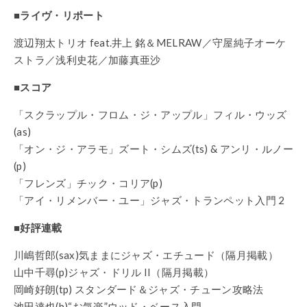
■ライヴ・リポート
渡辺翔太トリオ feat.井上 銘＆MELRAW／守屋純子オーケ
ストラ／浅利史花／加藤真亜沙
■スコア
「スクラップル・フロム・ジ・アップル」フィル・ウッズ
(as)
「オン・ジ・アラモ」ズート・シムズ(ts) & アンリ・ルノー
(p)
「フレンズ」チック・コリア(p)
「アイ・リメンバー・ユー」ジャズ・トランペット入門 2
■好評連載
川嶋哲郎(sax)気ままにジャズ・エチュード（隔月掲載）
山中千尋(p)ジャズ・ドリル II（隔月掲載）
岡崎好朗(tp) スタンダード＆ジャズ・チューン攻略法
池田達也(b)“お気楽”ウッド・ベース入門