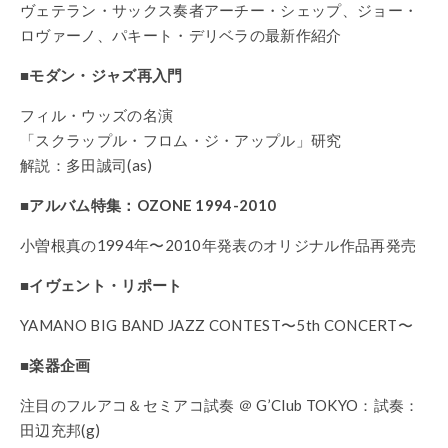
ヴェテラン・サックス奏者アーチー・シェップ、ジョー・
ロヴァーノ、パキート・デリベラの最新作紹介
■モダン・ジャズ再入門
フィル・ウッズの名演
「スクラップル・フロム・ジ・アップル」研究
解説：多田誠司(as)
■アルバム特集：OZONE 1994-2010
小曽根真の1994年〜2010年発表のオリジナル作品再発売
■イヴェント・リポート
YAMANO BIG BAND JAZZ CONTEST〜5th CONCERT〜
■楽器企画
注目のフルアコ＆セミアコ試奏 ＠ G’Club TOKYO：試奏：
田辺充邦(g)