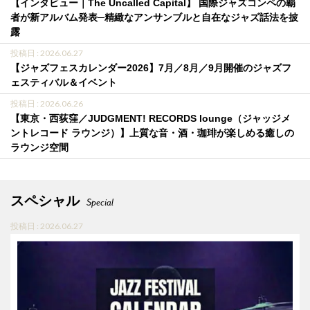
【インタビュー｜The Uncalled Capital】 国際ジャズコンペの覇
者が新アルバム発表─精緻なアンサンブルと自在なジャズ話法を披
露
投稿日 : 2026.06.27
【ジャズフェスカレンダー2026】7月／8月／9月開催のジャズフ
ェスティバル＆イベント
投稿日 : 2026.06.26
【東京・西荻窪／JUDGMENT! RECORDS lounge（ジャッジメ
ントレコード ラウンジ）】上質な音・酒・珈琲が楽しめる癒しの
ラウンジ空間
スペシャル
Special
投稿日 : 2026.06.27