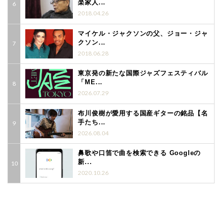
楽家人...
2018.04.26
マイケル・ジャクソンの父、ジョー・ジャ
クソン...
2018.06.28
東京発の新たな国際ジャズフェスティバル
「ME...
2026.07.29
布川俊樹が愛用する国産ギターの銘品【名
手たち...
2026.08.04
鼻歌や口笛で曲を検索できる Googleの
新...
2020.10.26