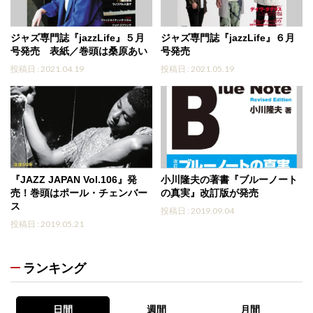
ジャズ専門誌『jazzLife』５月
ジャズ専門誌『jazzLife』６月
号発売 表紙／巻頭は桑原あい
号発売
投稿日 : 2021.04.19
投稿日 : 2021.05.19
『JAZZ JAPAN Vol.106』発
小川隆夫の著書『ブルーノート
売！巻頭はポール・チェンバー
の真実』改訂版が発売
ス
投稿日 : 2019.09.04
投稿日 : 2019.05.21
ランキング
日間
週間
月間