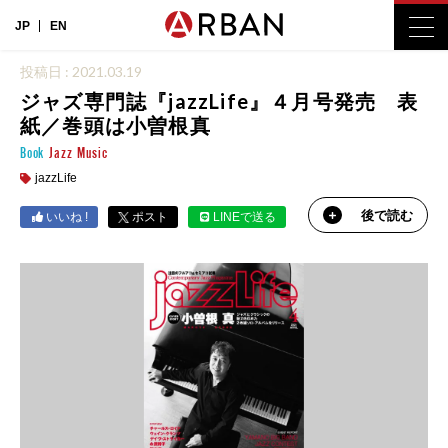
JP
EN
投稿日 : 2021.03.19
ジャズ専門誌『jazzLife』４月号発売 表
紙／巻頭は小曽根真
Book
Jazz
Music
jazzLife
後で読む
いいね !
ポスト
LINEで送る