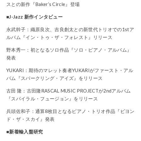
スとの新作『Baker’s Circle』登場
■J-Jazz 新作インタビュー
永武幹子：織原良次、吉良創太との新世代トリオでの1stア
ルバム『イン・トゥ・ザ・フォレスト』リリース
野本秀一：初となるソロ作品『ソロ・ピアノ・アルバム』
発表
YUKARI：期待のマレット奏者YUKARIがファースト・アル
バム『スパークリング・アイズ』をリリース
古田 隆：古田隆RASCAL MUSIC PROJECTが2ndアルバム
『スパイラル・フュージョン』をリリース
兵頭佐和子：通算8枚目となるピアノ・トリオ作品『ビヨン
ド・ザ・スカイ』発表
■新着輸入盤研究