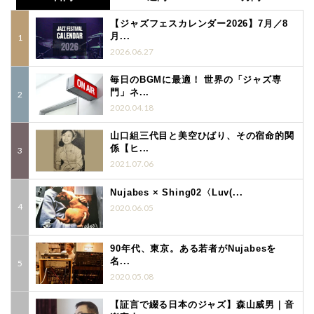
【ジャズフェスカレンダー2026】7月／8
月...
2026.06.27
毎日のBGMに最適！ 世界の「ジャズ専
門」ネ...
2020.04.18
山口組三代目と美空ひばり、その宿命的関
係【ヒ...
2021.07.06
Nujabes × Shing02〈Luv(...
2020.06.05
90年代、東京。ある若者がNujabesを
名...
2020.05.08
【証言で綴る日本のジャズ】森山威男｜音