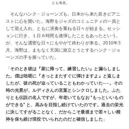
とも有名。
そんなハンク・ジョーンズも、日本から来た若きピアニ
ストに心を開いた。海野をジャズのコミュニティの一員と
して迎え入れ、ともに演奏を重ねる日々が始まる。セッシ
ョンに行き、１日６時間も連弾したこともあったという。
が、そんな濃密な日々にもやがて終わりが来る。2010年5
月。海野は、まもなく天国に旅立とうとするハンク・ジョ
ーンズの手を握っていた。
「
そのとき彼は『家に帰って、練習したい』と漏らしまし
た。僕は咄嗟に『きっとまたすぐに弾けますよ』と返しま
したが、彼の死が迫っていることもわかっていた
──
。その
時の光景が、ルディさんの言葉とシンクロしました。ふた
りとも伝説の名人ですが、年老いてもなお “もっといいもの
ができる” と、高みを目指し続けていたのです。過去の栄光
に決してすがることなく、だからこそ最後まで若々しい精
神を保ち続け現役でいられたのだと確信しました
」