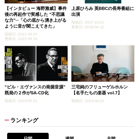
【インタビュー 海野雅威】事件
上原ひろみ 英BBCの長寿番組に
後の再起作で実感した “不思議
出演
な力”─「心の底から湧き上がる
投稿日 : 2017.10.25
ように音が聞こえてきた」
更新日 : 2018.06.12
投稿日 : 2022.03.07
更新日 : 2025.09.10
“ビル・エヴァンスの発掘音源”
三宅純のフリューゲルホルン
既発の２作がSA-CD化
【名手たちの楽器 vol.7】
投稿日 : 2019.05.31
投稿日 : 2024.06.20
ランキング
日間
週間
月間