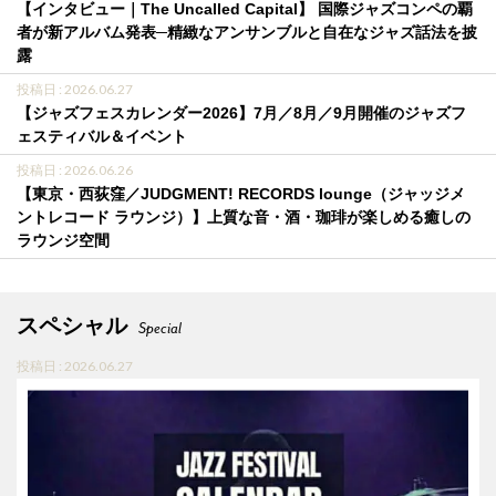
【インタビュー｜The Uncalled Capital】 国際ジャズコンペの覇
者が新アルバム発表─精緻なアンサンブルと自在なジャズ話法を披
露
投稿日 : 2026.06.27
【ジャズフェスカレンダー2026】7月／8月／9月開催のジャズフ
ェスティバル＆イベント
投稿日 : 2026.06.26
【東京・西荻窪／JUDGMENT! RECORDS lounge（ジャッジメ
ントレコード ラウンジ）】上質な音・酒・珈琲が楽しめる癒しの
ラウンジ空間
スペシャル
Special
投稿日 : 2026.06.27