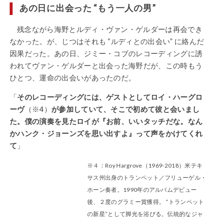
あの日に出会った “もう一人の男”
残念ながら海野とルディ・ヴァン・ゲルダーは再会でき
なかった。が、じつはそれも “ルディとの出会い” に絡んだ
因果だった。あの日、ジミー・コブのレコーディングに誘
われてヴァン・ゲルダーと出会った海野だが、この時もう
ひとつ、運命の出会いがあったのだ。
「
そのレコーディングには、ゲストとしてロイ・ハーグロ
ーヴ
（※4）
が参加していて、そこで初めて彼と会いまし
た。僕の演奏を見たロイが『お前、いいタッチだな。なん
かハンク・ジョーンズを思い出すよ』って声をかけてくれ
て
」
※４：Roy Hargrove（1969-2018）米テキ
サス州出身のトランペット／フリューゲル・
ホーン奏者。1990年のアルバムデビュー
後、２度のグラミー賞獲得。 “トランペット
の新星”として脚光を浴びる。伝統的なジャ