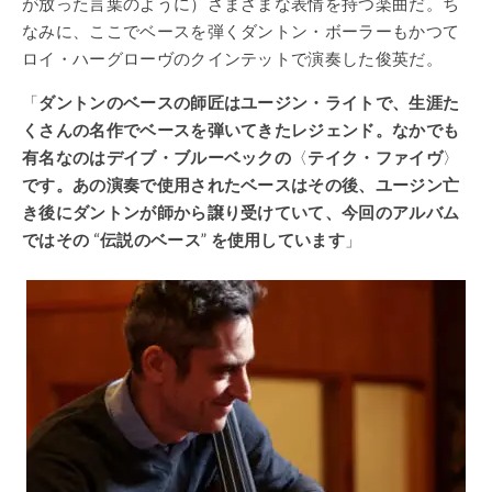
が放った言葉のように）さまざまな表情を持つ楽曲だ。ち
なみに、ここでベースを弾くダントン・ボーラーもかつて
ロイ・ハーグローヴのクインテットで演奏した俊英だ。
「
ダントンのベースの師匠はユージン・ライトで、生涯た
くさんの名作でベースを弾いてきたレジェンド。なかでも
有名なのはデイブ・ブルーベックの
〈
テイク・ファイヴ
〉
です。あの演奏で使用されたベースはその後、ユージン亡
き後にダントンが師から譲り受けていて、今回のアルバム
ではその
“
伝説のベース
”
を使用しています
」