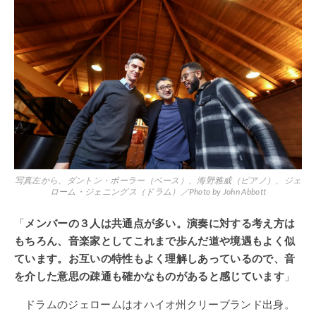
写真左から、ダントン・ボーラー（ベース）、海野雅威（ピアノ）、ジェ
ローム・ジェニングス（ドラム）／Photo by John Abbott
「
メンバーの３人は共通点が多い。演奏に対する考え方は
もちろん、音楽家としてこれまで歩んだ道や境遇もよく似
ています。お互いの特性もよく理解しあっているので、音
を介した意思の疎通も確かなものがあると感じています
」
ドラムのジェロームはオハイオ州クリーブランド出身。