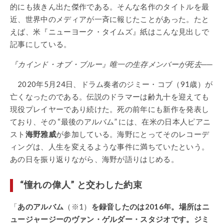
的にも抜きん出た傑作である。そんな名作のタイトルを最
近、世界中のメディアが一斉に報じたことがあった。たと
えば、米『ニューヨーク・タイムズ』紙はこんな見出しで
記事にしている。
『カインド・オブ・ブルー』唯一の生存メンバーが死去──
2020年5月24日、ドラム奏者のジミー・コブ（91歳）が
亡くなったのである。伝説のドラマーは齢九十を迎えても
現役プレイヤーであり続けた。死の前年にも新作を発表し
ており、その “最後のアルバム” には、在米の日本人ピアニ
スト
海野雅威
が参加している。海野にとってそのレコーデ
ィングは、人生を変えるような事件に満ちていたという。
あの日を振り返りながら、海野が語りはじめる。
“憧れの偉人” と交わした約束
「
あのアルバム
（※1）
を録音したのは2016年。場所はニ
ュージャージーのヴァン・ゲルダー・スタジオです。ジミ