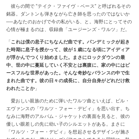
彼らの間で “テイク・ファイヴ・ベース” と呼ばれるその
銘器。ダントンも弾きながら亡き師を思ったのではないか
──
あなたのおかげで今の私がいる、と。海野にとってその
心情が極まるのは、収録曲「ユージーンズ・ワルツ」だ。
「
これは僕の息子にちなんだ曲です。パンデミックが起き
た時期に息子を授かって、彼が１歳になる頃にアイディア
が浮かんでつくり始めました。まさにロックダウンの最
中、世の中に蔓延していく不安とは裏腹に、家の中にはピ
ースフルな世界があった。そんな奇妙なバランスの中で生
まれた曲です。彼の日々の成長に、自分自身がどれだけ救
われたことか
」
愛おしい親族のために弾いたワルツ曲といえば、ビル・
エヴァンスの「ワルツ・フォー・デビィ」を思い出す。ち
なみに海野のアルバム・ジャケットの裏面を見ると、彼の
優しい眼差しの先に幼い子のシルエットがある。まさに
「ワルツ・フォー・デビィ」を想起させるデザインが施さ