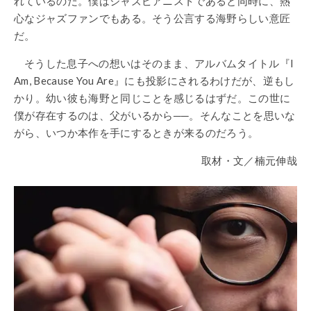
れているのだ。僕はジャズピアニストであると同時に、熱
心なジャズファンでもある。そう公言する海野らしい意匠
だ。
そうした息子への想いはそのまま、アルバムタイトル『I
Am, Because You Are』にも投影にされるわけだが、逆もし
かり。幼い彼も海野と同じことを感じるはずだ。この世に
僕が存在するのは、父がいるから
──
。そんなことを思いな
がら、いつか本作を手にするときが来るのだろう。
取材・文／楠元伸哉