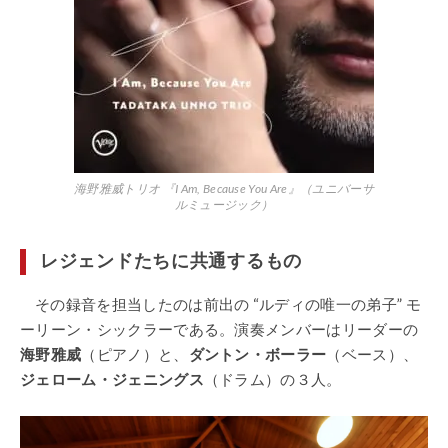
海野雅威トリオ 『I Am, Because You Are』（ユニバーサ
ルミュージック）
レジェンドたちに共通するもの
その録音を担当したのは前出の “ルディの唯一の弟子” モ
ーリーン・シックラーである。演奏メンバーはリーダーの
海野雅威
（ピアノ）と、
ダントン・ボーラー
（ベース）、
ジェローム・ジェニングス
（ドラム）の３人。