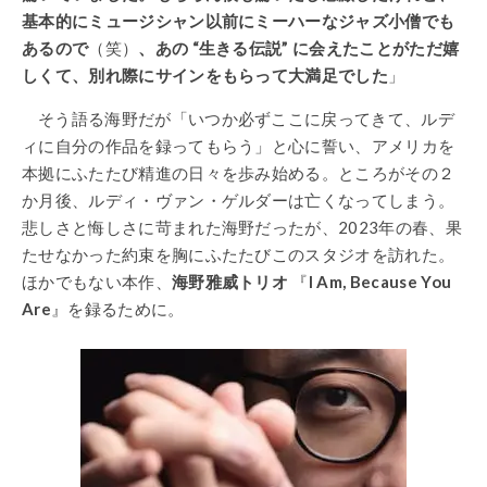
基本的にミュージシャン以前にミーハーなジャズ小僧でも
あるので
（笑）
、あの “生きる伝説” に会えたことがただ嬉
しくて、別れ際にサインをもらって大満足でした
」
そう語る海野だが「いつか必ずここに戻ってきて、ルデ
ィに自分の作品を録ってもらう」と心に誓い、アメリカを
本拠にふたたび精進の日々を歩み始める。ところがその２
か月後、ルディ・ヴァン・ゲルダーは亡くなってしまう。
悲しさと悔しさに苛まれた海野だったが、2023年の春、果
たせなかった約束を胸にふたたびこのスタジオを訪れた。
ほかでもない本作、
海野雅威トリオ
『
I Am, Because You
Are
』を録るために。