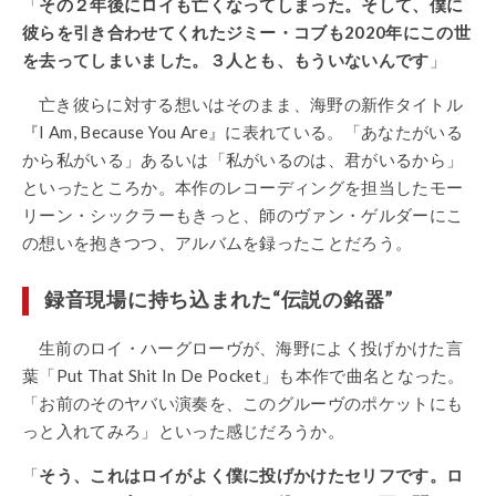
「
その２年後にロイも亡くなってしまった。そして、僕に
彼らを引き合わせてくれたジミー・コブも2020年にこの世
を去ってしまいました。３人とも、もういないんです
」
亡き彼らに対する想いはそのまま、海野の新作タイトル
『I Am, Because You Are』に表れている。「あなたがいる
から私がいる」あるいは「私がいるのは、君がいるから」
といったところか。本作のレコーディングを担当したモー
リーン・シックラーもきっと、師のヴァン・ゲルダーにこ
の想いを抱きつつ、アルバムを録ったことだろう。
録音現場に持ち込まれた“伝説の銘器”
生前のロイ・ハーグローヴが、海野によく投げかけた言
葉「Put That Shit In De Pocket」も本作で曲名となった。
「お前のそのヤバい演奏を、このグルーヴのポケットにも
っと入れてみろ」といった感じだろうか。
「
そう、これはロイがよく僕に投げかけたセリフです。ロ