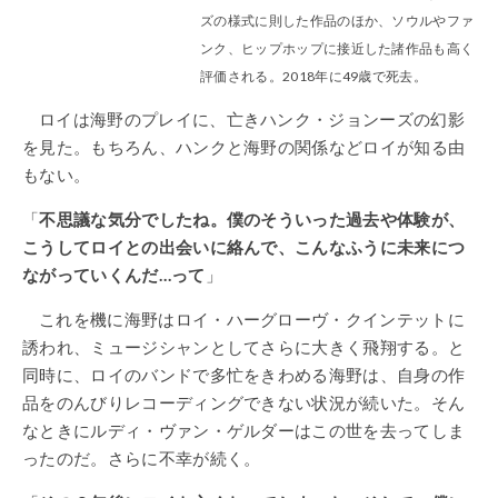
ズの様式に則した作品のほか、ソウルやファ
ンク、ヒップホップに接近した諸作品も高く
評価される。2018年に49歳で死去。
ロイは海野のプレイに、亡きハンク・ジョンーズの幻影
を見た。もちろん、ハンクと海野の関係などロイが知る由
もない。
「
不思議な気分でしたね。僕のそういった過去や体験が、
こうしてロイとの出会いに絡んで、こんなふうに未来につ
ながっていくんだ…って
」
これを機に海野はロイ・ハーグローヴ・クインテットに
誘われ、ミュージシャンとしてさらに大きく飛翔する。と
同時に、ロイのバンドで多忙をきわめる海野は、自身の作
品をのんびりレコーディングできない状況が続いた。そん
なときにルディ・ヴァン・ゲルダーはこの世を去ってしま
ったのだ。さらに不幸が続く。