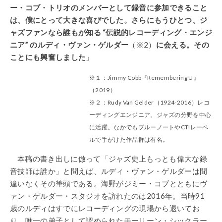
ー・コブ・トリオのメンバーとして録音に参加できること
は、僕にとって大きな喜びでした。さらにもうひとつ、ジ
ャズファンなら誰もが知る “伝説的レコーディング・エンジ
ニア” のルディ・ヴァン・ゲルダー
（※2）
に会える。その
ことにも興奮しました
」
※１：Jimmy Cobb『Remembering U』
（2019）
※２：Rudy Van Gelder（1924-2016）レコ
ーディングエンジニア。ジャズの分野を中心
に活躍。なかでもブルーノートやCTIレーベ
ルで手がけた作品群は有名。
本稿の書き出しに倣って「ジャズ史上もっとも偉大な録
音技師は誰か」と問えば、ルディ・ヴァン・ゲルダーは間
違いなくその
筆頭
である。海野がジミー・コブとともにヴ
ァン・ゲルダー・スタジオを訪れたのは2016年。当時91
歳のルディはすでにレコーディングの現場から退いてお
り、唯一の弟子として認められたモーリーン・シックラー