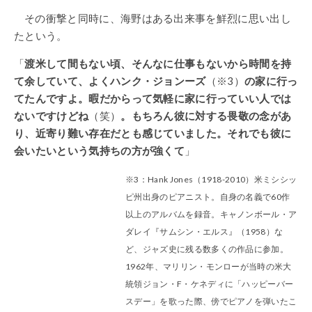
その衝撃と同時に、海野はある出来事を鮮烈に思い出し
たという。
「
渡米して間もない頃、そんなに仕事もないから時間を持
て余していて、よくハンク・ジョンーズ
（※3）
の家に行っ
てたんですよ。暇だからって気軽に家に行っていい人では
ないですけどね
（笑）
。もちろん彼に対する畏敬の念があ
り、近寄り難い存在だとも感じていました。それでも彼に
会いたいという気持ちの方が強くて
」
※3：Hank Jones（1918-2010）米ミシシッ
ピ州出身のピアニスト。自身の名義で60作
以上のアルバムを録音。キャノンボール・ア
ダレイ『サムシン・エルス』（1958）な
ど、ジャズ史に残る数多くの作品に参加。
1962年、マリリン・モンローが当時の米大
統領ジョン・F・ケネディに「ハッピーバー
スデー」を歌った際、傍でピアノを弾いたこ