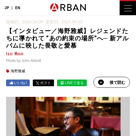
JP
EN
投稿日 : 2023.06.09
更新日 : 2025.09.10
【インタビュー／海野雅威】レジェンドた
ちに導かれて “あの約束の場所”へ─ 新アル
バムに映した畏敬と愛慕
Jazz
Music
Photo by John Abbott
海野雅威
後で読む
いいね !
ポスト
LINEで送る