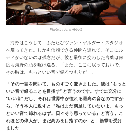
Photo by John Abbott
海野はこうして、ふたたびヴァン・ゲルダー・スタジオ
へ戻ってきた。しかも信頼できる仲間を連れて。そこにル
ディがいないのは残念だが、彼と最後に交わした言葉は何
度も海野の頭を駆け巡る。「また、ここに戻っておいで。
その時は、もっといい音で録るつもりだ」。
「
その一言を聞いて、ものすごく驚きました。彼は “もっと
いい音で録ることを目指す” と言うのです。すでに充分に
“いい音” だし、それは世界中が憧れる最高の音なのですか
ら。そう本人に返すと『私はまだ満足していないよ。もっ
といい音で録れるはず。日々そう思っている』と言う。こ
れほどの偉人が、まだ高みを目指すのか…と、衝撃を受け
ました
」