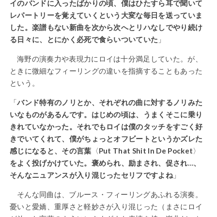
イのバンドに入ったばかりの頃、僕はひたすら耳で聞いて
レパートリーを覚えていくという大変な毎日を送っていま
した。楽譜もない新曲を次から次へとリハなしでやり続け
る日々に、とにかく必死で食らいついていた
」
海野の演奏力や表現力にロイは十分満足していた。が、
ときに微細なフィーリングの違いを指摘することもあった
という。
「
バンド特有のノリとか、それぞれの曲に対するノリみた
いなものがあるんです。はじめの頃は、うまくそこに乗り
きれていなかった。それでもロイは僕のタッチをすごく好
きでいてくれて、僕がちょっとオフビートというかズレた
感じになると、その言葉
〈
Put That Shit In De Pocket
〉
をよく投げかけていた。褒められ、励まされ、促され…、
そんなニュアンスが入り混じったセリフですよね
」
そんな同曲は、ブルース・フィーリングあふれる演奏。
憂いと愛嬌、重厚さと軽妙さが入り混じった（まさにロイ