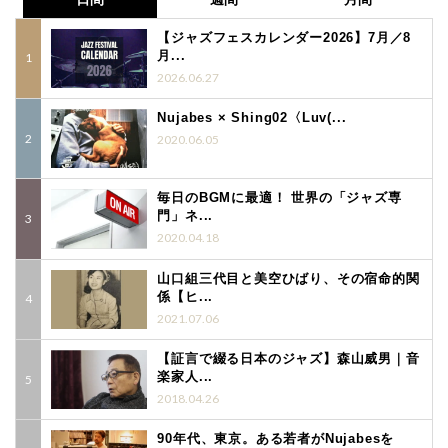
【ジャズフェスカレンダー2026】7月／8
月...
2026.06.27
Nujabes × Shing02〈Luv(...
2020.06.05
毎日のBGMに最適！ 世界の「ジャズ専
門」ネ...
2020.04.18
山口組三代目と美空ひばり、その宿命的関
係【ヒ...
2021.07.06
【証言で綴る日本のジャズ】森山威男｜音
楽家人...
2018.04.26
90年代、東京。ある若者がNujabesを