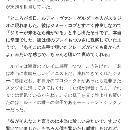
が実務を担当していた。
「
ところが当日、ルディ・ヴァン・ゲルダー本人がスタジ
オに現れました。彼はジミー・コブとすごく仲良しなので
『ジミーが来るなら俺がやる』と申し出たそうです。本当
に幸運でした。彼は僕のプレイもつぶさに観察していたよ
うで、『あそこの左手で弾いたフレーズがとても良かった
よ』みたいな感じで、ちゃんと聴いて褒めてくれる
」
ルディは海野のプレイに感嘆しつつ、こう告げた。「君
は本当に素晴らしいピアニストだ。連れてきてくれたジミ
ーに感謝だね。君自身のプロジェクトがあったら是非また
スタジオに帰ってきておくれ。また僕が録音するよ。それ
までは元気でいるからね」。その様子を見て誰よりも驚い
たのは、ルディの唯一の弟子であるモーリーン・シックラ
ーだった。
「
彼がそんなこと言うのは本当に珍しいみたいで、すごく
驚いていました。もちろん僕も驚いたし感激したけれど、