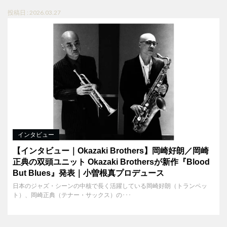
投稿日 : 2026.03.27
インタビュー
【インタビュー｜Okazaki Brothers】岡崎好朗／岡崎
正典の双頭ユニット Okazaki Brothersが新作『Blood
But Blues』発表｜小曽根真プロデュース
日本のジャズ・シーンの中核で長く活躍している岡崎好朗（トランペッ
ト）、岡崎正典（テナー・サックス）の･･･