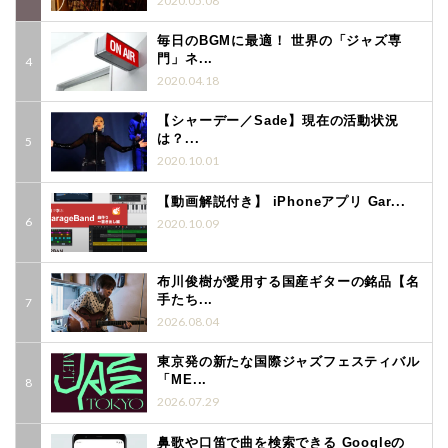
2020.05.08
毎日のBGMに最適！ 世界の「ジャズ専
門」ネ...
2020.04.18
【シャーデー／Sade】現在の活動状況
は？...
2020.10.01
【動画解説付き】 iPhoneアプリ Gar...
2020.10.09
布川俊樹が愛用する国産ギターの銘品【名
手たち...
2026.08.04
東京発の新たな国際ジャズフェスティバル
「ME...
2026.07.29
鼻歌や口笛で曲を検索できる Googleの