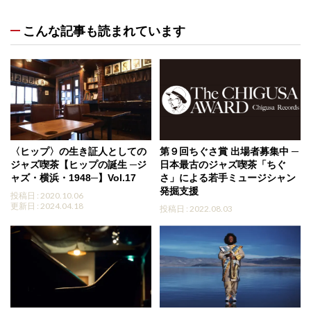
こんな記事も読まれています
〈ヒップ〉の生き証人としての
第９回ちぐさ賞 出場者募集中 ─
ジャズ喫茶【ヒップの誕生 ─ジ
日本最古のジャズ喫茶「ちぐ
ャズ・横浜・1948─】Vol.17
さ」による若手ミュージシャン
発掘支援
投稿日 : 2020.10.06
更新日 : 2024.04.18
投稿日 : 2022.08.03