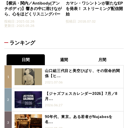
【横浜・関内／Antibody(アン
カマシ・ワシントンが新たなEP
チボディ)】響きの中に溶けなが
を発表！ ストリーミング配信開
ら、心をほどくリスニングバー
始
投稿日 : 2025.02.28
投稿日 : 2018.07.02
更新日 : 2025.05.28
ランキング
日間
週間
月間
山口組三代目と美空ひばり、その宿命的関
係【ヒ...
2021.07.06
【ジャズフェスカレンダー2026】7月／8
月...
2026.06.27
90年代、東京。ある若者がNujabesを
名...