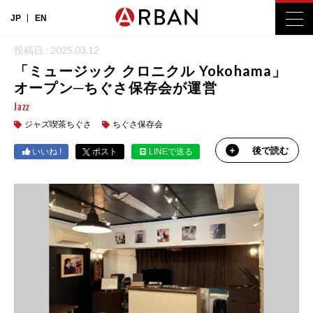
JP
EN
投稿日 : 2025.03.12
「ミュージック クロニクル Yokohama」
オープン─ちぐさ保存会が運営
Jazz
ジャズ喫茶ちぐさ
ちぐさ保存会
後で読む
いいね !
ポスト
LINEで送る