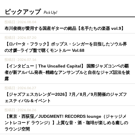
ピックアップ
Pick Up!
投稿日 : 2026.08.04
布川俊樹が愛用する国産ギターの銘品【名手たちの楽器 vol.9】
投稿日 : 2026.07.20
【ロバータ・フラック】ポップス・シンガーを目指したソウル界
の才媛─ライブ盤で聴くモントルー Vol.68
投稿日 : 2026.07.16
【インタビュー｜The Uncalled Capital】 国際ジャズコンペの覇
者が新アルバム発表─精緻なアンサンブルと自在なジャズ話法を披
露
投稿日 : 2026.06.27
【ジャズフェスカレンダー2026】7月／8月／9月開催のジャズフ
ェスティバル＆イベント
投稿日 : 2026.06.26
【東京・西荻窪／JUDGMENT! RECORDS lounge（ジャッジメ
ントレコード ラウンジ）】上質な音・酒・珈琲が楽しめる癒しの
ラウンジ空間