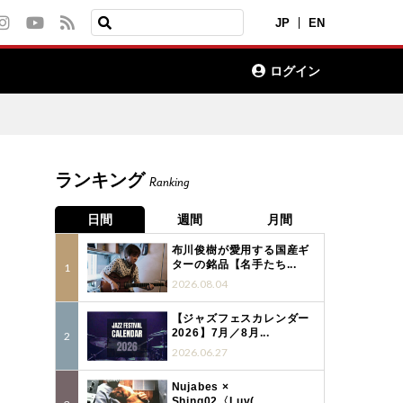
JP
EN
ログイン
ランキング
Ranking
日間
週間
月間
布川俊樹が愛用する国産ギ
ターの銘品【名手たち...
2026.08.04
【ジャズフェスカレンダー
2026】7月／8月...
2026.06.27
Nujabes ×
Shing02〈Luv(...