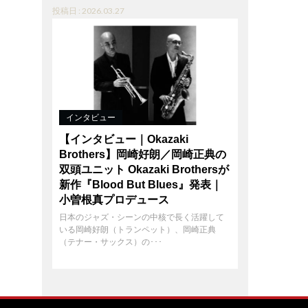
投稿日 : 2026.03.27
インタビュー
【インタビュー｜Okazaki
Brothers】岡崎好朗／岡崎正典の
双頭ユニット Okazaki Brothersが
新作『Blood But Blues』発表｜
小曽根真プロデュース
日本のジャズ・シーンの中核で長く活躍して
いる岡崎好朗（トランペット）、岡崎正典
（テナー・サックス）の･･･