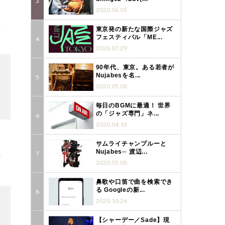
2020.06.05
4
東京発の新たな国際ジャズ
フェスティバル「ME...
2026.07.29
90年代、東京。ある若者が
Nujabesを名...
2020.05.08
4
毎日のBGMに最適！ 世界
の「ジャズ専門」ネ...
2020.04.18
サムライチャンプルーと
Nujabes─ 渡辺...
6
2020.05.08
鼻歌や口笛で曲を検索でき
る Googleの新...
2020.10.26
【シャーデー／Sade】現