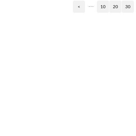
<
10
20
30
･･･