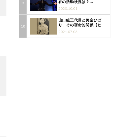
在の活動状況は？...
5
2020.10.01
山口組三代目と美空ひば
り、その宿命的関係【ヒ...
2021.07.06
6
6
5