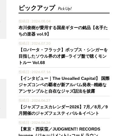
ピックアップ
Pick Up!
8
投稿日 : 2026.08.04
布川俊樹が愛用する国産ギターの銘品【名手た
ちの楽器 vol.9】
投稿日 : 2026.07.20
【ロバータ・フラック】ポップス・シンガーを
目指したソウル界の才媛─ライブ盤で聴くモン
3
トルー Vol.68
投稿日 : 2026.07.16
【インタビュー｜The Uncalled Capital】 国際
ジャズコンペの覇者が新アルバム発表─精緻な
アンサンブルと自在なジャズ話法を披露
投稿日 : 2026.06.27
【ジャズフェスカレンダー2026】7月／8月／9
8
月開催のジャズフェスティバル＆イベント
投稿日 : 2026.06.26
【東京・西荻窪／JUDGMENT! RECORDS
lounge（ジャッジメントレコード ラウン