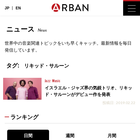
JP
EN
ニュース
News
世界中の音楽関連トピックをいち早くキャッチ。最新情報を毎日
発信しています。
タグ:
リキッド・サルーン
Jazz
Music
イスラエル・ジャズ界の気鋭トリオ、リキッ
ド・サルーンがデビュー作を発表
投稿日 : 2019.02.22
ランキング
日間
週間
月間