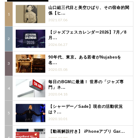
山口組三代目と美空ひばり、その宿命的関
係【ヒ...
2021.07.06
【ジャズフェスカレンダー2026】7月／8
月...
2026.06.27
90年代、東京。ある若者がNujabesを
名...
2020.05.08
毎日のBGMに最適！ 世界の「ジャズ専
門」ネ...
2020.04.18
【シャーデー／Sade】現在の活動状況
は？...
2020.10.01
【動画解説付き】 iPhoneアプリ Gar...