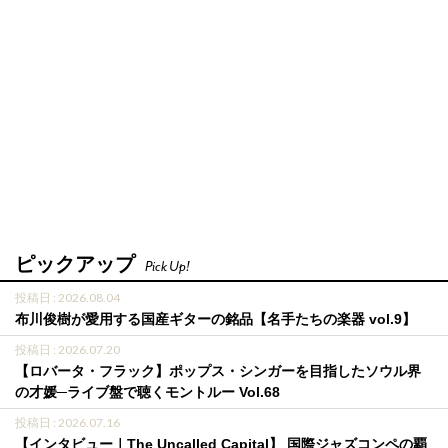
ピックアップ
Pick Up!
投稿日 : 2026.08.04
布川俊樹が愛用する国産ギターの銘品【名手たちの楽器 vol.9】
投稿日 : 2026.07.20
【ロバータ・フラック】ポップス・シンガーを目指したソウル界
の才媛─ライブ盤で聴くモントルー Vol.68
投稿日 : 2026.07.16
【インタビュー｜The Uncalled Capital】 国際ジャズコンペの覇