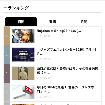
ランキング
日間
週間
月間
Nujabes × Shing02〈Luv(...
2020.06.05
【ジャズフェスカレンダー2026】7月／8
月...
2026.06.27
山口組三代目と美空ひばり、その宿命的関
係【ヒ...
2021.07.06
毎日のBGMに最適！ 世界の「ジャズ専
門」ネ...
2020.04.18