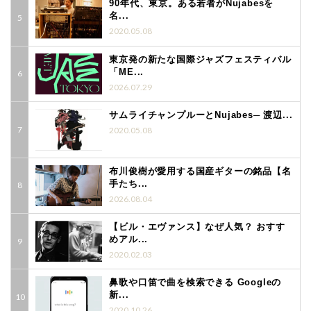
90年代、東京。ある若者がNujabesを
名...
2020.05.08
東京発の新たな国際ジャズフェスティバル
「ME...
2026.07.29
サムライチャンプルーとNujabes─ 渡辺...
2020.05.08
布川俊樹が愛用する国産ギターの銘品【名
手たち...
2026.08.04
【ビル・エヴァンス】なぜ人気？ おすす
めアル...
2020.02.03
鼻歌や口笛で曲を検索できる Googleの
新...
2020.10.26