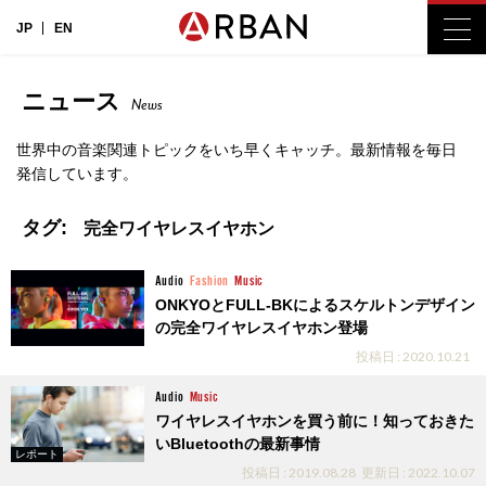
JP
EN
ニュース
News
世界中の音楽関連トピックをいち早くキャッチ。最新情報を毎日
発信しています。
タグ:
完全ワイヤレスイヤホン
Audio
Fashion
Music
ONKYOとFULL-BKによるスケルトンデザイン
の完全ワイヤレスイヤホン登場
投稿日 : 2020.10.21
Audio
Music
ワイヤレスイヤホンを買う前に！知っておきた
いBluetoothの最新事情
レポート
投稿日 : 2019.08.28
更新日 : 2022.10.07