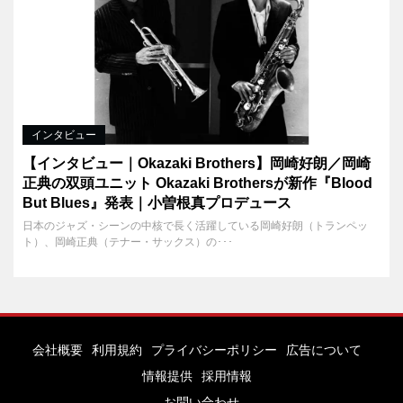
インタビュー
【インタビュー｜Okazaki Brothers】岡崎好朗／岡崎
正典の双頭ユニット Okazaki Brothersが新作『Blood
But Blues』発表｜小曽根真プロデュース
日本のジャズ・シーンの中核で長く活躍している岡崎好朗（トランペッ
ト）、岡崎正典（テナー・サックス）の･･･
会社概要
利用規約
プライバシーポリシー
広告について
情報提供
採用情報
お問い合わせ