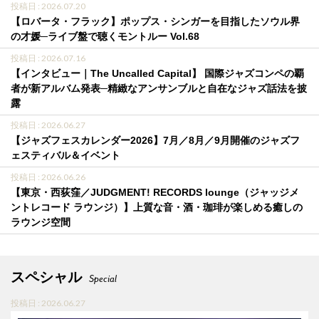
投稿日 : 2026.07.20
【ロバータ・フラック】ポップス・シンガーを目指したソウル界
の才媛─ライブ盤で聴くモントルー Vol.68
投稿日 : 2026.07.16
【インタビュー｜The Uncalled Capital】 国際ジャズコンペの覇
者が新アルバム発表─精緻なアンサンブルと自在なジャズ話法を披
露
投稿日 : 2026.06.27
【ジャズフェスカレンダー2026】7月／8月／9月開催のジャズフ
ェスティバル＆イベント
投稿日 : 2026.06.26
【東京・西荻窪／JUDGMENT! RECORDS lounge（ジャッジメ
ントレコード ラウンジ）】上質な音・酒・珈琲が楽しめる癒しの
ラウンジ空間
スペシャル
Special
投稿日 : 2026.06.27