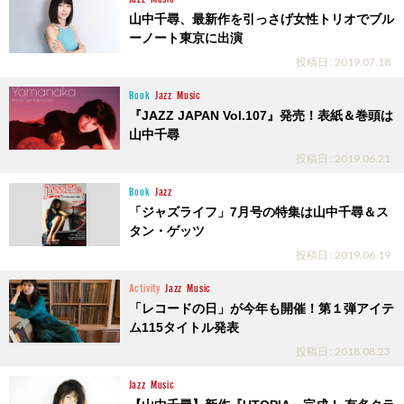
山中千尋、最新作を引っさげ女性トリオでブル
ーノート東京に出演
投稿日 : 2019.07.18
Book
Jazz
Music
『JAZZ JAPAN Vol.107』発売！表紙＆巻頭は
山中千尋
投稿日 : 2019.06.21
Book
Jazz
「ジャズライフ」7月号の特集は山中千尋＆ス
タン・ゲッツ
投稿日 : 2019.06.19
Activity
Jazz
Music
「レコードの日」が今年も開催！第１弾アイテ
ム115タイトル発表
投稿日 : 2018.08.23
Jazz
Music