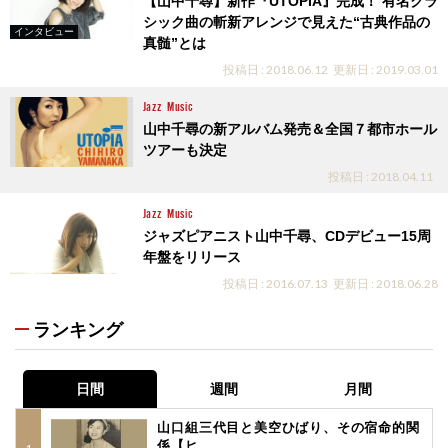
【山中千尋】新作『UTOPIA』完成！ 有名クラ
シック曲の斬新アレンジで見えた“古典作品の
インタビュー
真髄”とは
投稿日 : 2018.06.12
更新日 : 2019.03.01
Jazz
Music
山中千尋の新アルバム発売＆全国７都市ホール
ツアーも決定
投稿日 : 2018.04.11
Jazz
Music
ジャズピアニスト山中千尋、CDデビュー15周
年盤をリリース
投稿日 : 2016.07.13
更新日 : 2018.06.28
ランキング
日間
週間
月間
山口組三代目と美空ひばり、その宿命的関
係【ヒ...