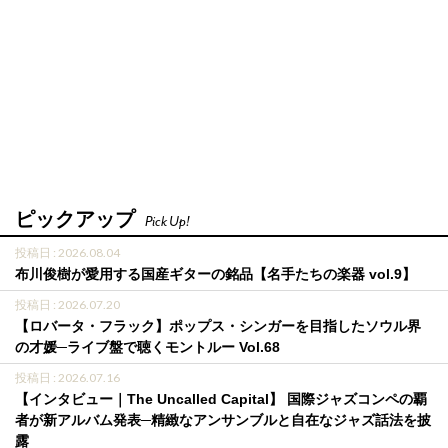
ピックアップ
Pick Up!
投稿日 : 2026.08.04
布川俊樹が愛用する国産ギターの銘品【名手たちの楽器 vol.9】
投稿日 : 2026.07.20
【ロバータ・フラック】ポップス・シンガーを目指したソウル界
の才媛─ライブ盤で聴くモントルー Vol.68
投稿日 : 2026.07.16
【インタビュー｜The Uncalled Capital】 国際ジャズコンペの覇
者が新アルバム発表─精緻なアンサンブルと自在なジャズ話法を披
露