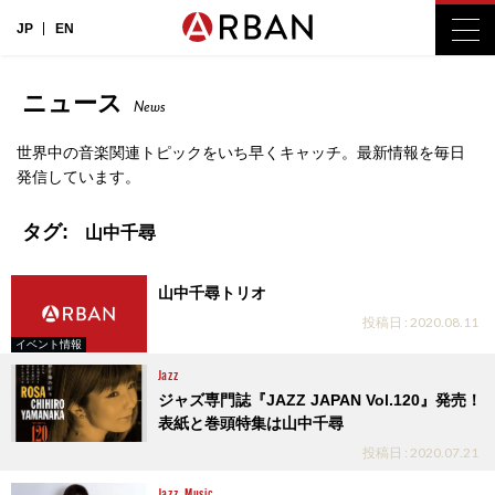
JP
EN
ニュース
News
世界中の音楽関連トピックをいち早くキャッチ。最新情報を毎日
発信しています。
タグ:
山中千尋
山中千尋トリオ
投稿日 : 2020.08.11
イベント情報
Jazz
ジャズ専門誌『JAZZ JAPAN Vol.120』発売！
表紙と巻頭特集は山中千尋
投稿日 : 2020.07.21
Jazz
Music