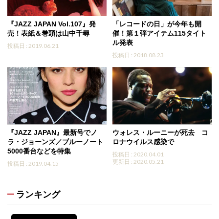
『JAZZ JAPAN Vol.107』発
「レコードの日」が今年も開
売！表紙＆巻頭は山中千尋
催！第１弾アイテム115タイト
ル発表
投稿日 : 2019.06.21
投稿日 : 2018.08.23
『JAZZ JAPAN』最新号でノ
ウォレス・ルーニーが死去 コ
ラ・ジョーンズ／ブルーノート
ロナウイルス感染で
5000番台などを特集
投稿日 : 2020.04.01
更新日 : 2020.05.21
投稿日 : 2019.04.15
ランキング