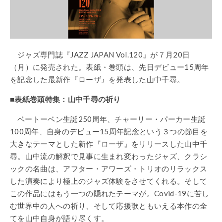
ジャズ専門誌『
JAZZ JAPAN Vol.120
』が７月
20
日
（月）に発売された。表紙・巻頭は、先日デビュー
15
周年
を記念した最新作『
ローザ
』を発表した山中千尋。
■
表紙巻頭特集：山中千尋の祈り
ベートーベン生誕
250
周年、チャーリー・パーカー生誕
100
周年、自身のデビュー
15
周年記念という３つの節目を
大きなテーマとした新作『ローザ』をリリースした山中千
尋。山中流の解釈で見事に生まれ変わったジャズ、クラシ
ックの名曲は、アフター・アワーズ・トリオのリラックス
した演奏により極上のジャズ体験をさせてくれる。そして
この作品にはもう一つの隠れたテーマが。
Covid-19
に苦し
む世界中の人への祈り、そして応援歌ともいえる本作の全
てを山中自身が語り尽くす。