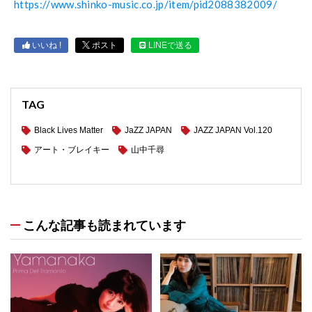
https://www.shinko-music.co.jp/item/pid2088382009/
いいね !
ポスト
LINEで送る
TAG
Black Lives Matter
JaZZ JAPAN
JAZZ JAPAN Vol.120
アート・ブレイキー
山中千尋
こんな記事も読まれています