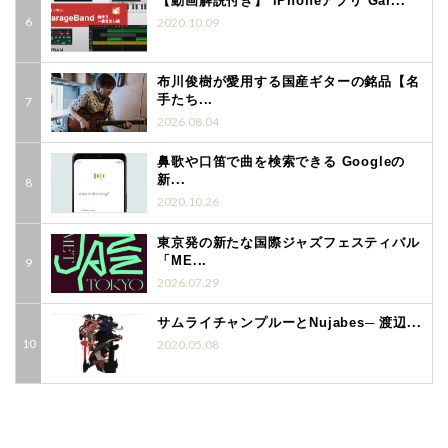
【動画解説付き】 iPhoneアプリ Gar...
2020.10.09
布川俊樹が愛用する国産ギターの銘品【名
手たち...
2026.08.04
鼻歌や口笛で曲を検索できる Googleの
新...
2020.10.26
東京発の新たな国際ジャズフェスティバル
「ME...
2026.07.29
サムライチャンプルーとNujabes─ 渡辺...
2020.05.08