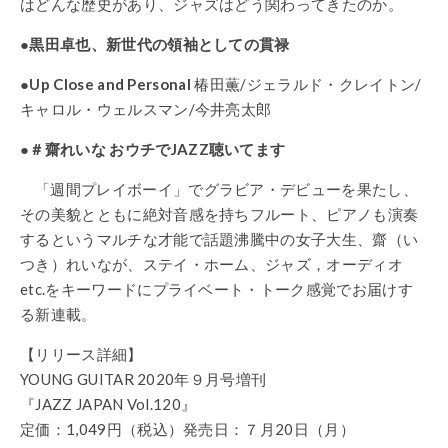
はどんな歴史があり、ジャズはどう関わってきたのか。
●
黒田卓也、新世代の領袖としての貫禄
●
Up Close and Personal
椿田薫
/
ジェラルド・クレイトン
/
キャロル・ウェルスマン
/
今井亮太郎
●
＃齋れいな
おウチで
JAZZ
聴いてます
「週間プレイボーイ」でグラビア・デビューを果たし、
その美貌とともに絶対音感を持ちフルート、ピアノも演奏
するというマルチな才能で話題沸騰中の女子大生、齋（い
つき）れいなが、ステイ・ホーム、ジャズ，オーディオ
etc.
をキーワードにプライベート・トーク感覚でお届けす
る新連載。
【リリース詳細】
YOUNG GUITAR 2020年９月号増刊
『JAZZ JAPAN Vol.120』
定価：1,049円（税込）発売日：７月20日（月）