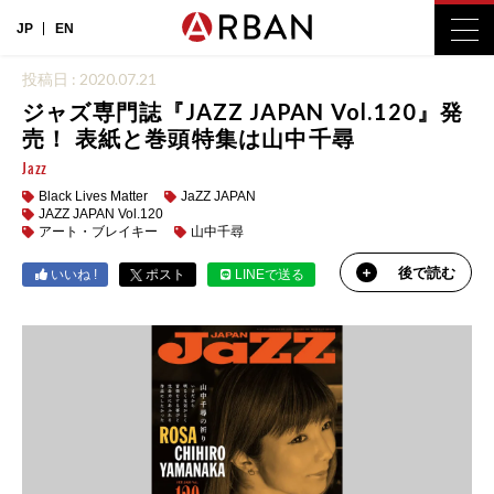
JP
EN
投稿日 : 2020.07.21
ジャズ専門誌『JAZZ JAPAN Vol.120』発
売！ 表紙と巻頭特集は山中千尋
Jazz
Black Lives Matter
JaZZ JAPAN
JAZZ JAPAN Vol.120
アート・ブレイキー
山中千尋
後で読む
いいね !
ポスト
LINEで送る