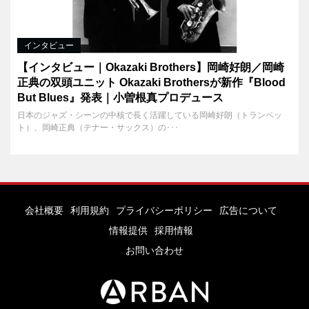
インタビュー
【インタビュー｜Okazaki Brothers】岡崎好朗／岡崎
正典の双頭ユニット Okazaki Brothersが新作『Blood
But Blues』発表｜小曽根真プロデュース
日本のジャズ・シーンの中核で長く活躍している岡崎好朗（トランペッ
ト）、岡崎正典（テナー・サックス）の･･･
会社概要
利用規約
プライバシーポリシー
広告について
情報提供
採用情報
お問い合わせ