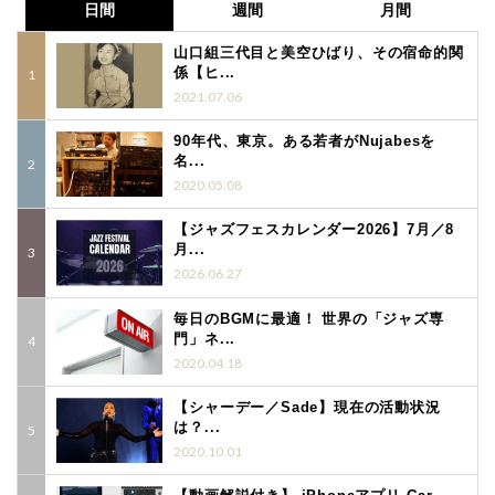
日間
週間
月間
山口組三代目と美空ひばり、その宿命的関
係【ヒ...
2021.07.06
90年代、東京。ある若者がNujabesを
名...
2020.05.08
【ジャズフェスカレンダー2026】7月／8
月...
2026.06.27
毎日のBGMに最適！ 世界の「ジャズ専
門」ネ...
2020.04.18
【シャーデー／Sade】現在の活動状況
は？...
2020.10.01