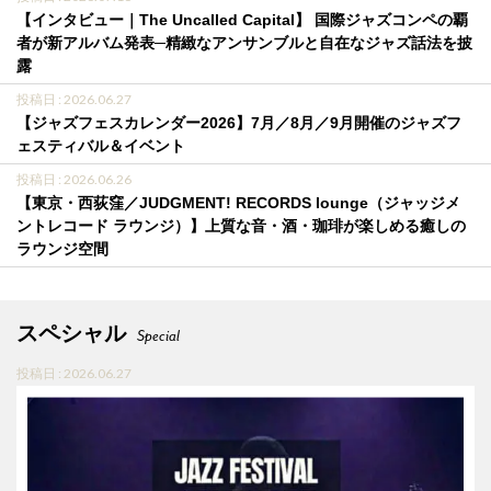
【インタビュー｜The Uncalled Capital】 国際ジャズコンペの覇
者が新アルバム発表─精緻なアンサンブルと自在なジャズ話法を披
露
投稿日 : 2026.06.27
【ジャズフェスカレンダー2026】7月／8月／9月開催のジャズフ
ェスティバル＆イベント
投稿日 : 2026.06.26
【東京・西荻窪／JUDGMENT! RECORDS lounge（ジャッジメ
ントレコード ラウンジ）】上質な音・酒・珈琲が楽しめる癒しの
ラウンジ空間
スペシャル
Special
投稿日 : 2026.06.27