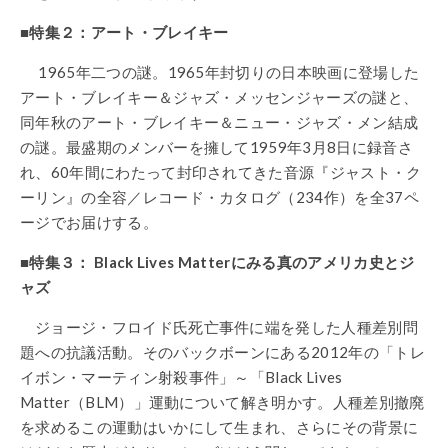
■
特集２：アート・ブレイキー
1965
年二つの謎。
1965
年封切りの日本映画に登場した
アート・ブレイキー＆ジャズ・メッセンジャーズの謎と、
同年秋のアート・ブレイキー＆ニュー・ジャズ・メン結成
の謎。最盛期のメンバーを擁して
1959
年
3
月
8
日に録音さ
れ、
60
年間にわたって封印されてきた音源『ジャスト・ク
ーリン』の全容／レコード・カタログ（
234
作）を全
37
ペ
ージでお届けする。
■
特集３：
Black Lives Matter
にみる真のアメリカ史とジ
ャズ
ジョージ・フロイド氏死亡事件に端を発した人種差別問
題への抗議活動。そのバックボーンにある
2012
年の「トレ
イボン・マーティン射殺事件」～「
Black Lives
Matter
（
BLM
）」運動について解き明かす。人種差別撤廃
を求めるこの運動はいかにして生まれ、さらにその背景に