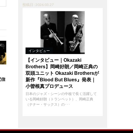
投稿日 : 2026.03.27
インタビュー
【インタビュー｜Okazaki
Brothers】岡崎好朗／岡崎正典の
双頭ユニット Okazaki Brothersが
で配信
新作『Blood But Blues』発表｜
小曽根真プロデュース
日本のジャズ・シーンの中核で長く活躍して
いる岡崎好朗（トランペット）、岡崎正典
（テナー・サックス）の･･･