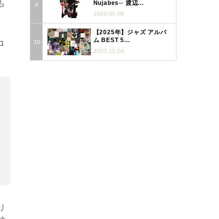
も
Nujabes─ 渡辺...
2020.05.08
【2025年】ジャズ アルバ
ム BEST 5...
ロ
2025.12.26
リ