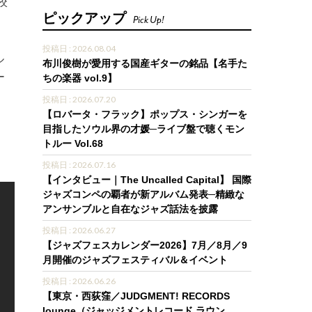
校
ピックアップ
Pick Up!
投稿日 : 2026.08.04
ル
布川俊樹が愛用する国産ギターの銘品【名手た
ー
ちの楽器 vol.9】
投稿日 : 2026.07.20
【ロバータ・フラック】ポップス・シンガーを
目指したソウル界の才媛─ライブ盤で聴くモン
トルー Vol.68
投稿日 : 2026.07.16
【インタビュー｜The Uncalled Capital】 国際
ジャズコンペの覇者が新アルバム発表─精緻な
アンサンブルと自在なジャズ話法を披露
投稿日 : 2026.06.27
【ジャズフェスカレンダー2026】7月／8月／9
月開催のジャズフェスティバル＆イベント
投稿日 : 2026.06.26
【東京・西荻窪／JUDGMENT! RECORDS
lounge（ジャッジメントレコード ラウン