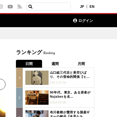
JP
EN
ログイン
ランキング
Ranking
日間
週間
月間
山口組三代目と美空ひば
り、その宿命的関係【ヒ...
2021.07.06
90年代、東京。ある若者が
Nujabesを名...
2020.05.08
布川俊樹が愛用する国産ギ
ターの銘品【名手たち...