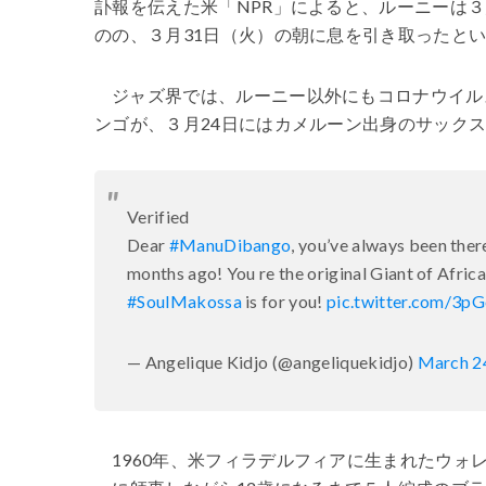
訃報を伝えた米「NPR」によると、ルーニーは
のの、３月31日（火）の朝に息を引き取ったと
ジャズ界では、ルーニー以外にもコロナウイル
ンゴが、３月24日にはカメルーン出身のサック
Verified
Dear
#ManuDibango
, you’ve always been ther
months ago! You re the original Giant of Afric
#SoulMakossa
is for you!
pic.twitter.com/3p
— Angelique Kidjo (@angeliquekidjo)
March 2
1960年、米フィラデルフィアに生まれたウ