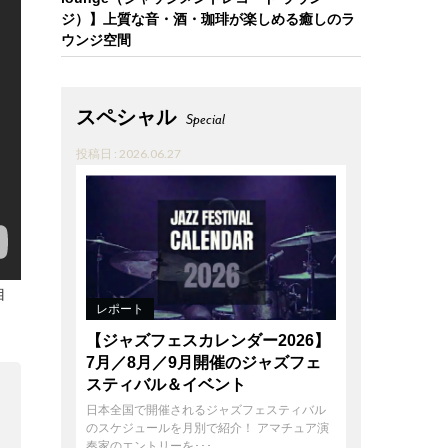
ジ）】上質な音・酒・珈琲が楽しめる癒しのラ
ウンジ空間
スペシャル
Special
投稿日 : 2026.06.27
自
レポート
【ジャズフェスカレンダー2026】
7月／8月／9月開催のジャズフェ
スティバル＆イベント
日本全国で開催されるジャズフェスティバル
のスケジュールを月別で紹介！ アマチュア演
奏家のエントリーを･･･