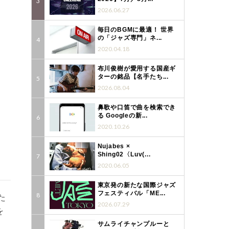
2026.06.27
毎日のBGMに最適！ 世界
の「ジャズ専門」ネ...
2020.04.18
布川俊樹が愛用する国産ギ
ターの銘品【名手たち...
2026.08.04
鼻歌や口笛で曲を検索でき
る Googleの新...
2020.10.26
Nujabes ×
Shing02〈Luv(...
2020.06.05
東京発の新たな国際ジャズ
フェスティバル「ME...
た
2026.07.29
を
サムライチャンプルーと