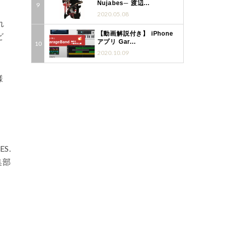
Nujabes─ 渡辺...
2020.05.08
れ
【動画解説付き】 iPhone
ビ
アプリ Gar...
2020.10.09
様
S.
集部