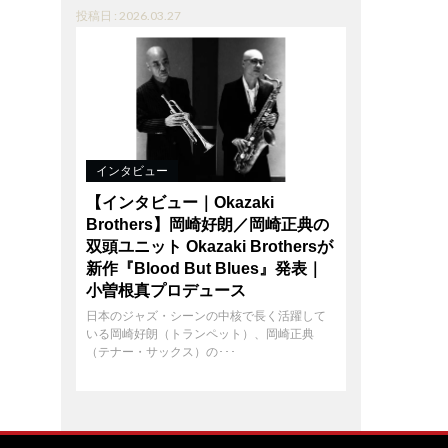
投稿日 : 2026.03.27
インタビュー
【インタビュー｜Okazaki
Brothers】岡崎好朗／岡崎正典の
双頭ユニット Okazaki Brothersが
新作『Blood But Blues』発表｜
小曽根真プロデュース
日本のジャズ・シーンの中核で長く活躍して
いる岡崎好朗（トランペット）、岡崎正典
（テナー・サックス）の･･･