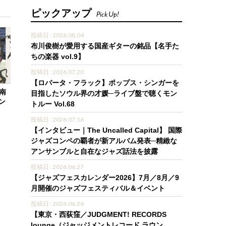
ピックアップ
Pick Up!
投稿日 : 2026.08.04
布川俊樹が愛用する国産ギターの銘品【名手た
ちの楽器 vol.9】
投稿日 : 2026.07.20
【ロバータ・フラック】ポップス・シンガーを
”南
目指したソウル界の才媛─ライブ盤で聴くモン
ン
トルー Vol.68
投稿日 : 2026.07.16
【インタビュー｜The Uncalled Capital】 国際
ジャズコンペの覇者が新アルバム発表─精緻な
アンサンブルと自在なジャズ話法を披露
投稿日 : 2026.06.27
【ジャズフェスカレンダー2026】7月／8月／9
月開催のジャズフェスティバル＆イベント
投稿日 : 2026.06.26
【東京・西荻窪／JUDGMENT! RECORDS
lounge（ジャッジメントレコード ラウン