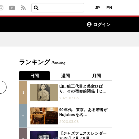
JP
EN
ログイン
ランキング
Ranking
日間
週間
月間
山口組三代目と美空ひば
り、その宿命的関係【ヒ...
2021.07.06
90年代、東京。ある若者が
Nujabesを名...
2020.05.08
【ジャズフェスカレンダー
2026】7月／8月...