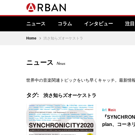
ニュース
コラム
インタビュー
注目
Home
渋さ知らズオーケストラ
ニュース
News
世界中の音楽関連トピックをいち早くキャッチ。最新情
タグ:
渋さ知らズオーケストラ
Art
Music
『SYNCHRONI
plan、コー