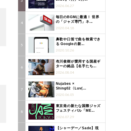
2026.06.27
毎日のBGMに最適！ 世界
の「ジャズ専門」ネ...
2020.04.18
鼻歌や口笛で曲を検索でき
る Googleの新...
2020.10.26
布川俊樹が愛用する国産ギ
ターの銘品【名手たち...
2026.08.04
Nujabes ×
Shing02〈Luv(...
2020.06.05
東京発の新たな国際ジャズ
フェスティバル「ME...
2026.07.29
【シャーデー／Sade】現