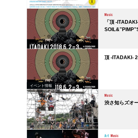
Music
「頂 -ITAD
SOIL&”PIM
頂 -ITADAKI- 
イベント情報
Music
渋さ知らズオー
Art
Music