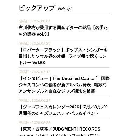
ピックアップ
Pick Up!
投稿日 : 2026.08.04
布川俊樹が愛用する国産ギターの銘品【名手た
ちの楽器 vol.9】
投稿日 : 2026.07.20
【ロバータ・フラック】ポップス・シンガーを
目指したソウル界の才媛─ライブ盤で聴くモン
トルー Vol.68
投稿日 : 2026.07.16
【インタビュー｜The Uncalled Capital】 国際
ジャズコンペの覇者が新アルバム発表─精緻な
アンサンブルと自在なジャズ話法を披露
投稿日 : 2026.06.27
【ジャズフェスカレンダー2026】7月／8月／9
月開催のジャズフェスティバル＆イベント
投稿日 : 2026.06.26
【東京・西荻窪／JUDGMENT! RECORDS
lounge（ジャッジメントレコード ラウン