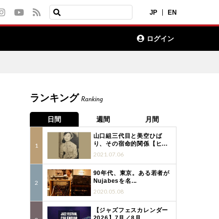
JP
EN
ログイン
ランキング
Ranking
日間
週間
月間
山口組三代目と美空ひば
り、その宿命的関係【ヒ...
2021.07.06
90年代、東京。ある若者が
Nujabesを名...
2020.05.08
【ジャズフェスカレンダー
2026】7月／8月...