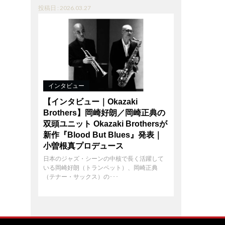
投稿日 : 2026.03.27
インタビュー
【インタビュー｜Okazaki
Brothers】岡崎好朗／岡崎正典の
双頭ユニット Okazaki Brothersが
新作『Blood But Blues』発表｜
小曽根真プロデュース
日本のジャズ・シーンの中核で長く活躍して
いる岡崎好朗（トランペット）、岡崎正典
（テナー・サックス）の･･･