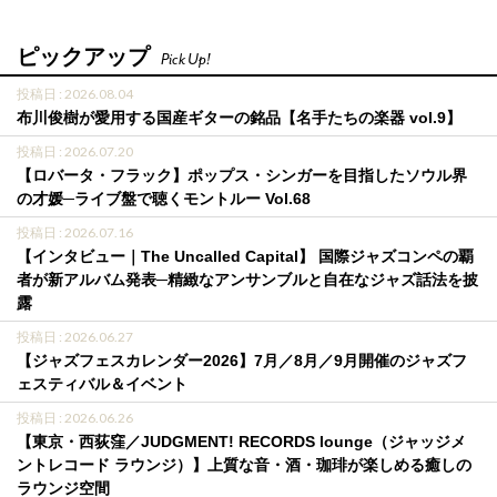
ピックアップ
Pick Up!
投稿日 : 2026.08.04
布川俊樹が愛用する国産ギターの銘品【名手たちの楽器 vol.9】
投稿日 : 2026.07.20
【ロバータ・フラック】ポップス・シンガーを目指したソウル界
の才媛─ライブ盤で聴くモントルー Vol.68
投稿日 : 2026.07.16
【インタビュー｜The Uncalled Capital】 国際ジャズコンペの覇
者が新アルバム発表─精緻なアンサンブルと自在なジャズ話法を披
露
投稿日 : 2026.06.27
【ジャズフェスカレンダー2026】7月／8月／9月開催のジャズフ
ェスティバル＆イベント
投稿日 : 2026.06.26
【東京・西荻窪／JUDGMENT! RECORDS lounge（ジャッジメ
ントレコード ラウンジ）】上質な音・酒・珈琲が楽しめる癒しの
ラウンジ空間