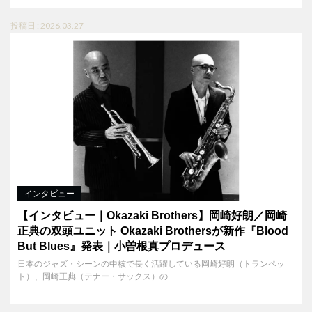
投稿日 : 2026.03.27
インタビュー
【インタビュー｜Okazaki Brothers】岡崎好朗／岡崎
正典の双頭ユニット Okazaki Brothersが新作『Blood
But Blues』発表｜小曽根真プロデュース
日本のジャズ・シーンの中核で長く活躍している岡崎好朗（トランペッ
ト）、岡崎正典（テナー・サックス）の･･･