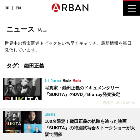
JP
EN
ニュース
News
世界中の音楽関連トピックをいち早くキャッチ。最新情報を毎日
発信しています。
タグ:
鋤田正義
Art
Cinema
Movie
Music
写真家・鋤田正義のドキュメンタリー
『SUKITA』のDVD／Blu-ray発売決定
投稿日 : 2018.09.19
Cinema
100名限定！鋤田正義の軌跡を辿った映画
『SUKITA』の特別試写会＆トークショーが大
阪で開催