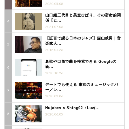
2020.05.08
山口組三代目と美空ひばり、その宿命的関
係【ヒ...
2021.07.06
【証言で綴る日本のジャズ】森山威男｜音
楽家人...
2018.04.26
鼻歌や口笛で曲を検索できる Googleの
新...
2020.10.26
デートでも使える 東京のミュージックバ
ー／レ...
2020.03.06
Nujabes × Shing02〈Luv(...
2020.06.05