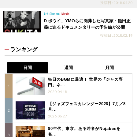
投稿日 : 2018.04.20
Art
Cinema
Music
D.ボウイ、YMOらに肉薄した写真家・鋤田正
義に迫るドキュメンタリーの予告編が公開
投稿日 : 2018.02.19
ランキング
日間
週間
月間
毎日のBGMに最適！ 世界の「ジャズ専
門」ネ...
2020.04.18
【ジャズフェスカレンダー2026】7月／8
月...
2026.06.27
90年代、東京。ある若者がNujabesを
名...