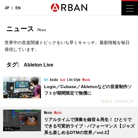
JP
EN
ニュース
News
世界中の音楽関連トピックをいち早くキャッチ。最新情報を毎日
発信しています。
タグ:
Ableton Live
Art
Audio
Jazz
Life Style
Music
Logic／Cubase／Abletonなどの音楽制作ソ
フトが期間限定で無償に
投稿日 : 2020.04.03
Movie
Music
リアルタイムで演奏を録音＆再生！ ひとりで
できる可変的ライブ・パフォーマンス【ジャズ
コラム
系も楽しめるDTMの世界／vol.2】