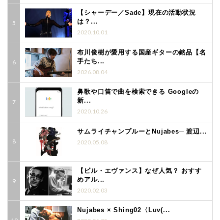
【シャーデー／Sade】現在の活動状況
は？...
2020.10.01
布川俊樹が愛用する国産ギターの銘品【名
手たち...
2026.08.04
鼻歌や口笛で曲を検索できる Googleの
新...
2020.10.26
サムライチャンプルーとNujabes─ 渡辺...
2020.05.08
【ビル・エヴァンス】なぜ人気？ おすす
めアル...
2020.02.03
Nujabes × Shing02〈Luv(...