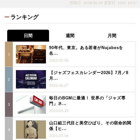
投稿日 : 2018.06.20
更新日 : 2022.10.07
ランキング
日間
週間
月間
90年代、東京。ある若者がNujabesを
名...
2020.05.08
【ジャズフェスカレンダー2026】7月／8
月...
2026.06.27
毎日のBGMに最適！ 世界の「ジャズ専
門」ネ...
2020.04.18
山口組三代目と美空ひばり、その宿命的関
係【ヒ...
2021.07.06