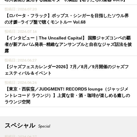
投稿日 : 2026.07.20
【ロバータ・フラック】ポップス・シンガーを目指したソウル界
の才媛─ライブ盤で聴くモントルー Vol.68
投稿日 : 2026.07.16
【インタビュー｜The Uncalled Capital】 国際ジャズコンペの覇
者が新アルバム発表─精緻なアンサンブルと自在なジャズ話法を披
露
投稿日 : 2026.06.27
【ジャズフェスカレンダー2026】7月／8月／9月開催のジャズフ
ェスティバル＆イベント
投稿日 : 2026.06.26
【東京・西荻窪／JUDGMENT! RECORDS lounge（ジャッジメ
ントレコード ラウンジ）】上質な音・酒・珈琲が楽しめる癒しの
ラウンジ空間
スペシャル
Special
投稿日 : 2026.06.27