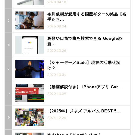
2020.04.18
布川俊樹が愛用する国産ギターの銘品【名
手たち...
2026.08.04
鼻歌や口笛で曲を検索できる Googleの
新...
2020.10.26
【シャーデー／Sade】現在の活動状況
は？...
2020.10.01
【動画解説付き】 iPhoneアプリ Gar...
2020.10.09
【2025年】ジャズ アルバム BEST 5...
2025.12.26