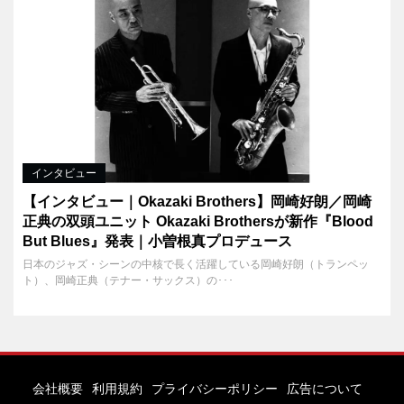
インタビュー
【インタビュー｜Okazaki Brothers】岡崎好朗／岡崎
正典の双頭ユニット Okazaki Brothersが新作『Blood
But Blues』発表｜小曽根真プロデュース
日本のジャズ・シーンの中核で長く活躍している岡崎好朗（トランペッ
ト）、岡崎正典（テナー・サックス）の･･･
会社概要
利用規約
プライバシーポリシー
広告について