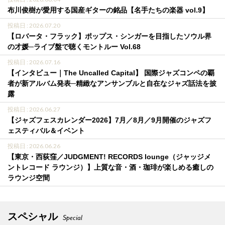
布川俊樹が愛用する国産ギターの銘品【名手たちの楽器 vol.9】
投稿日 : 2026.07.20
【ロバータ・フラック】ポップス・シンガーを目指したソウル界
の才媛─ライブ盤で聴くモントルー Vol.68
投稿日 : 2026.07.16
【インタビュー｜The Uncalled Capital】 国際ジャズコンペの覇
者が新アルバム発表─精緻なアンサンブルと自在なジャズ話法を披
露
投稿日 : 2026.06.27
【ジャズフェスカレンダー2026】7月／8月／9月開催のジャズフ
ェスティバル＆イベント
投稿日 : 2026.06.26
【東京・西荻窪／JUDGMENT! RECORDS lounge（ジャッジメ
ントレコード ラウンジ）】上質な音・酒・珈琲が楽しめる癒しの
ラウンジ空間
スペシャル
Special