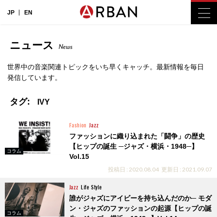
JP
EN
ニュース
News
世界中の音楽関連トピックをいち早くキャッチ。最新情報を毎日
発信しています。
タグ:
IVY
Fashion
Jazz
ファッションに織り込まれた「闘争」の歴史
【ヒップの誕生 ─ジャズ・横浜・1948─】
コラム
Vol.15
投稿日 : 2020.08.04
更新日 : 2021.09.07
Jazz
Life Style
誰がジャズにアイビーを持ち込んだのか─ モダ
ン・ジャズのファッションの起源【ヒップの誕
コラム