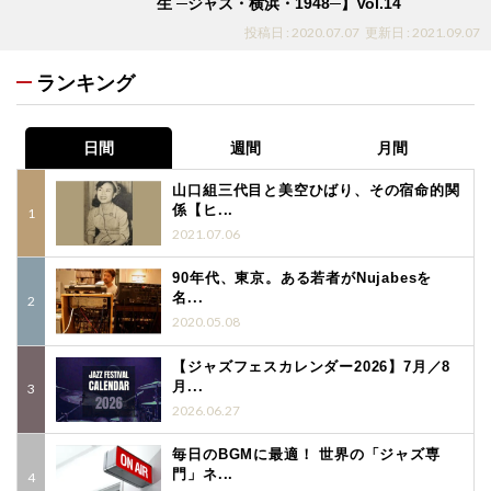
生 ─ジャズ・横浜・1948─】Vol.14
投稿日 : 2020.07.07
更新日 : 2021.09.07
ランキング
日間
週間
月間
山口組三代目と美空ひばり、その宿命的関
係【ヒ...
2021.07.06
90年代、東京。ある若者がNujabesを
名...
2020.05.08
【ジャズフェスカレンダー2026】7月／8
月...
2026.06.27
毎日のBGMに最適！ 世界の「ジャズ専
門」ネ...