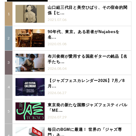
山口組三代目と美空ひばり、その宿命的関
係【ヒ...
2021.07.06
90年代、東京。ある若者がNujabesを
名...
2020.05.08
布川俊樹が愛用する国産ギターの銘品【名
手たち...
2026.08.04
【ジャズフェスカレンダー2026】7月／8
月...
2026.06.27
東京発の新たな国際ジャズフェスティバル
「ME...
2026.07.29
毎日のBGMに最適！ 世界の「ジャズ専
門」ネ...