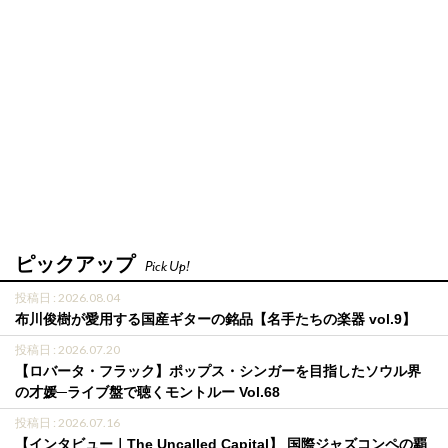
ピックアップ
Pick Up!
投稿日 : 2026.08.04
布川俊樹が愛用する国産ギターの銘品【名手たちの楽器 vol.9】
投稿日 : 2026.07.20
【ロバータ・フラック】ポップス・シンガーを目指したソウル界
の才媛─ライブ盤で聴くモントルー Vol.68
投稿日 : 2026.07.16
【インタビュー｜The Uncalled Capital】 国際ジャズコンペの覇