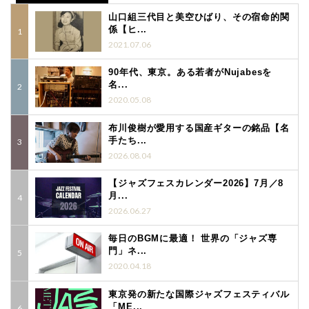
山口組三代目と美空ひばり、その宿命的関
係【ヒ...
2021.07.06
90年代、東京。ある若者がNujabesを
名...
2020.05.08
布川俊樹が愛用する国産ギターの銘品【名
手たち...
2026.08.04
【ジャズフェスカレンダー2026】7月／8
月...
2026.06.27
毎日のBGMに最適！ 世界の「ジャズ専
門」ネ...
2020.04.18
東京発の新たな国際ジャズフェスティバル
「ME...