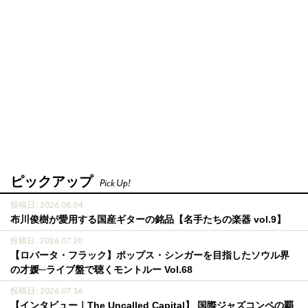
ピックアップ
Pick Up!
投稿日 : 2026.08.04
布川俊樹が愛用する国産ギターの銘品【名手たちの楽器 vol.9】
投稿日 : 2026.07.20
【ロバータ・フラック】ポップス・シンガーを目指したソウル界
の才媛─ライブ盤で聴くモントルー Vol.68
投稿日 : 2026.07.16
【インタビュー｜The Uncalled Capital】 国際ジャズコンペの覇