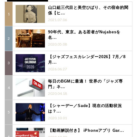
山口組三代目と美空ひばり、その宿命的関
係【ヒ...
2021.07.06
90年代、東京。ある若者がNujabesを
名...
2020.05.08
【ジャズフェスカレンダー2026】7月／8
月...
2026.06.27
毎日のBGMに最適！ 世界の「ジャズ専
門」ネ...
2020.04.18
【シャーデー／Sade】現在の活動状況
は？...
2020.10.01
【動画解説付き】 iPhoneアプリ Gar...