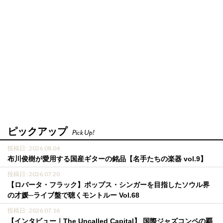
ピックアップ
Pick Up!
投稿日 : 2026.08.04
布川俊樹が愛用する国産ギターの銘品【名手たちの楽器 vol.9】
投稿日 : 2026.07.20
【ロバータ・フラック】ポップス・シンガーを目指したソウル界
の才媛─ライブ盤で聴くモントルー Vol.68
投稿日 : 2026.07.16
【インタビュー｜The Uncalled Capital】 国際ジャズコンペの覇