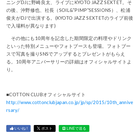
ニングDJに野崎良太、ライブにKYOTO JAZZ SEXTET。そ
の後、沖野修也、社長（SOIL&”PIMP”SESSIONS）、松浦
俊夫がDJで出演する。(KYOTO JAZZ SEXTETのライブ前後
で入場料が異なります)
その他にも10周年を記念した期間限定の料理やドリンク
といった特別メニューやフォトブースも登場。フォトブー
スで写真を撮りSNSでアップするとプレゼントがもらえ
る。10周年アニバーサリーの詳細はオフィシャルサイトよ
り。
■COTTON CLUBオフィシャルサイト
http://www.cottonclubjapan.co.jp/jp/sp/2015/10th_annive
rsary/
いいね !
ポスト
LINEで送る