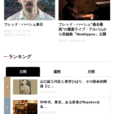
フレッド・ハーシュ来日
フレッド・ハーシュ“過去最
高”の最新ライブ・アルバムか
投稿日 : 2017.12.04
ら収録曲「Newklypso」公開
更新日 : 2018.06.12
投稿日 : 2018.03.19
ランキング
日間
週間
月間
山口組三代目と美空ひばり、その宿命的関
係【ヒ...
2021.07.06
90年代、東京。ある若者がNujabesを
名...
2020.05.08