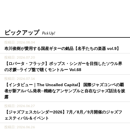
ピックアップ
Pick Up!
投稿日 : 2026.08.04
布川俊樹が愛用する国産ギターの銘品【名手たちの楽器 vol.9】
投稿日 : 2026.07.20
【ロバータ・フラック】ポップス・シンガーを目指したソウル界
の才媛─ライブ盤で聴くモントルー Vol.68
投稿日 : 2026.07.16
【インタビュー｜The Uncalled Capital】 国際ジャズコンペの覇
者が新アルバム発表─精緻なアンサンブルと自在なジャズ話法を披
露
投稿日 : 2026.06.27
【ジャズフェスカレンダー2026】7月／8月／9月開催のジャズフ
ェスティバル＆イベント
投稿日 : 2026.06.26