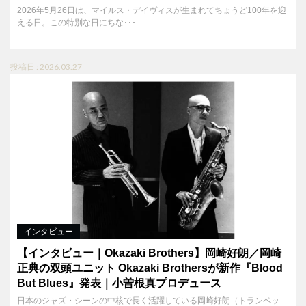
2026年5月26日は、マイルス・デイヴィスが生まれてちょうど100年を迎
える日。この特別な日にちな･･･
投稿日 : 2026.03.27
インタビュー
【インタビュー｜Okazaki Brothers】岡崎好朗／岡崎
正典の双頭ユニット Okazaki Brothersが新作『Blood
But Blues』発表｜小曽根真プロデュース
日本のジャズ・シーンの中核で長く活躍している岡崎好朗（トランペッ