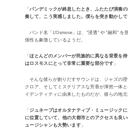
「
パンデミックが終息したとき、ふたたび演奏の
奏して、こう実感しました。僕らを突き動かして
バンド名「L’Osmose」は、“浸透” や “
係性も象徴しているようだ。
「
ほとんどのメンバーが民族的に異なる背景を持
はロスモスにとって非常に重要な部分です
」
そんな彼らが創りだすサウンドは、ジャズの理
クロア、そしてミステリアスな芳香が渾然一体と
イデンティティに由来したものだが、彼らの地元
「
ジュネーブはオルタナティブ・ミュージックに
に位置していて、他の大都市とのアクセスも良い
ュージシャンも大勢います
」