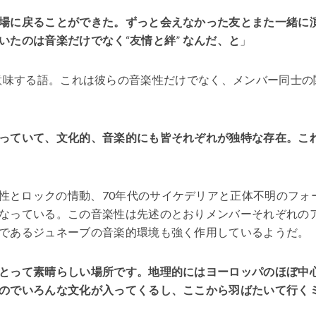
場に戻ることができた。ずっと会えなかった友とまた一緒に
いたのは
音楽
だけでなく
“
友情と絆
”
なんだ、と
」
融和” を意味する語。これは彼らの音楽性だけでなく、メンバー同士の
っていて、文化的、音楽的にも皆それぞれが独特な存在。こ
性とロックの情動、70年代のサイケデリアと正体不明のフォ
なっている。この音楽性は先述のとおりメンバーそれぞれの
であるジュネーブの音楽的環境も強く作用しているようだ。
とって素晴らしい場所です。地理的にはヨーロッパのほぼ中
のでいろんな文化が入ってくるし、ここから羽ばたいて行く