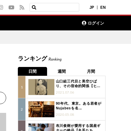
JP
EN
ログイン
ランキング
Ranking
日間
週間
月間
山口組三代目と美空ひば
り、その宿命的関係【ヒ...
2021.07.06
90年代、東京。ある若者が
Nujabesを名...
2020.05.08
布川俊樹が愛用する国産ギ
ターの銘品【名手たち...