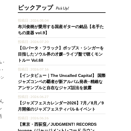
ピックアップ
Pick Up!
投稿日 : 2026.08.04
布川俊樹が愛用する国産ギターの銘品【名手た
ちの楽器 vol.9】
投稿日 : 2026.07.20
【ロバータ・フラック】ポップス・シンガーを
目指したソウル界の才媛─ライブ盤で聴くモン
トルー Vol.68
ム・
投稿日 : 2026.07.16
カ・
【インタビュー｜The Uncalled Capital】 国際
シン
ジャズコンペの覇者が新アルバム発表─精緻な
アンサンブルと自在なジャズ話法を披露
投稿日 : 2026.06.27
ん
【ジャズフェスカレンダー2026】7月／8月／9
ン
月開催のジャズフェスティバル＆イベント
語
投稿日 : 2026.06.26
【東京・西荻窪／JUDGMENT! RECORDS
lounge（ジャッジメントレコード ラウン