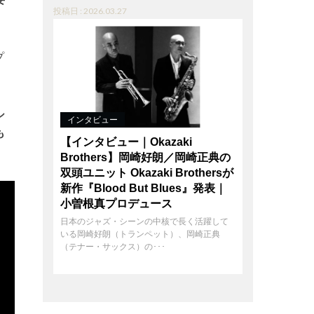
投稿日 : 2026.03.27
プ
シ
インタビュー
も
【インタビュー｜Okazaki
Brothers】岡崎好朗／岡崎正典の
双頭ユニット Okazaki Brothersが
新作『Blood But Blues』発表｜
小曽根真プロデュース
日本のジャズ・シーンの中核で長く活躍して
いる岡崎好朗（トランペット）、岡崎正典
（テナー・サックス）の･･･