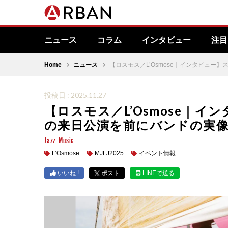
ニュース
コラム
インタビュー
注目
Home
ニュース
【ロスモス／L’Osmose｜インタビュ
投稿日 : 2025.11.27
【ロスモス／L’Osmose｜
の来日公演を前にバンドの実
Jazz
Music
L’Osmose
MJFJ2025
イベント情報
いいね !
ポスト
LINEで送る