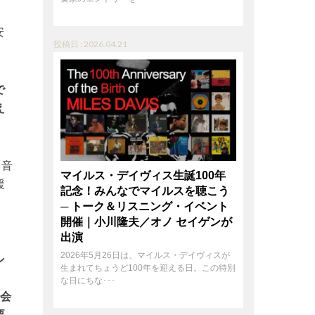
安
投稿日 : 2026.04.21
で
え
、音
マイルス・デイヴィス生誕100年
援
記念！みんなでマイルスを聴こう
─ トーク＆リスニング・イベント
開催｜小川隆夫／オノ セイゲンが
出演
2026年5月26日は、マイルス・デイヴィスが
ン
生まれてちょうど100年を迎える日。この特別
、
な日にちな･･･
機会
要