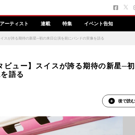
アーティスト
連載
特集
イベント告知
ー】スイスが誇る期待の新星─初の来日公演を前にバンドの実像を語る
インタビュー】スイスが誇る期待の新星─初
像を語る
後で読む