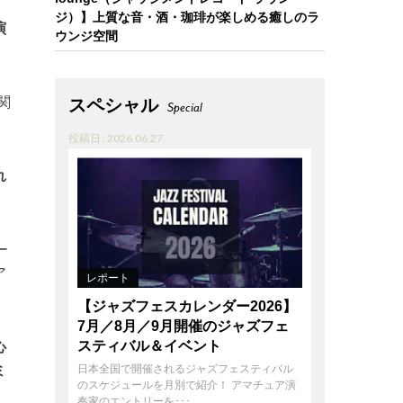
ジ）】上質な音・酒・珈琲が楽しめる癒しのラ
演
ウンジ空間
関
スペシャル
Special
投稿日 : 2026.06.27
れ
ー
ア
レポート
【ジャズフェスカレンダー2026】
7月／8月／9月開催のジャズフェ
心
スティバル＆イベント
ミ
日本全国で開催されるジャズフェスティバル
のスケジュールを月別で紹介！ アマチュア演
奏家のエントリーを･･･