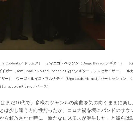
ils Coblentz／ドラムス）
ディエゴ・ベッソン
（Diego Besson／ギター）
ト
ガイガー
（Tom Charlie Roland Frederic Gyger／ギター，シンセサイザー）
ル
セサイザー）
ウーゴ・ルイス・マルナティ
（Ugo Louis Malnati／パーカッション，
（Santiago de Rivero／ベース）
時はまだ10代で、多様なジャンルの楽曲を気の向くままに楽し
とは少し違う方向性だったが、コロナ禍を境にバンドのサウ
から解放された時に「新たなロスモスが誕生した」と彼らは