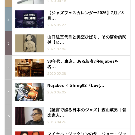
2020.04.18
【ジャズフェスカレンダー2026】7月／8
月...
2026.06.27
山口組三代目と美空ひばり、その宿命的関
係【ヒ...
2021.07.06
90年代、東京。ある若者がNujabesを
名...
2020.05.08
Nujabes × Shing02〈Luv(...
2020.06.05
【証言で綴る日本のジャズ】森山威男｜音
楽家人...
2018.04.26
マイケル・ジャクソンの父、ジョー・ジャ