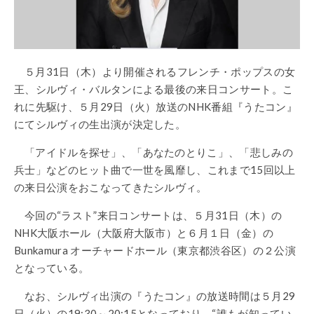
５月31日（木）より開催されるフレンチ・ポップスの女
王、シルヴィ・バルタンによる最後の来日コンサート。こ
れに先駆け、５月29日（火）放送のNHK番組『うたコン』
にてシルヴィの生出演が決定した。
「アイドルを探せ」、「あなたのとりこ」、「悲しみの
兵士」などのヒット曲で一世を風靡し、これまで15回以上
の来日公演をおこなってきたシルヴィ。
今回の“ラスト”来日コンサートは、５月31日（木）の
NHK大阪ホール
（大阪府大阪市）
と６月１日（金）の
Bunkamura オーチャードホール（東京都渋谷区）の２公演
となっている。
なお、シルヴィ出演の『うたコン』の放送時間は５月29
日（火）
の
19:30～20:15
となっており、
“誰もが知ってい