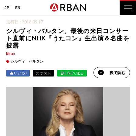
JP
EN
投稿日 : 2018.05.17
シルヴィ・バルタン、最後の来日コンサー
ト直前にNHK『うたコン』生出演＆名曲を
披露
Music
シルヴィ・バルタン
後で読む
いいね !
ポスト
LINEで送る