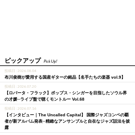
ピックアップ
Pick Up!
投稿日 : 2026.08.04
布川俊樹が愛用する国産ギターの銘品【名手たちの楽器 vol.9】
投稿日 : 2026.07.20
【ロバータ・フラック】ポップス・シンガーを目指したソウル界
の才媛─ライブ盤で聴くモントルー Vol.68
投稿日 : 2026.07.16
【インタビュー｜The Uncalled Capital】 国際ジャズコンペの覇
者が新アルバム発表─精緻なアンサンブルと自在なジャズ話法を披
露