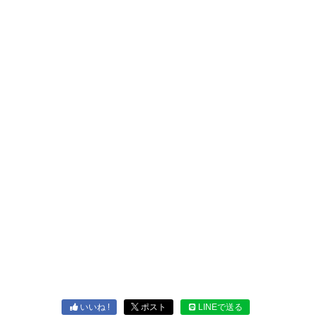
いいね !
ポスト
LINEで送る