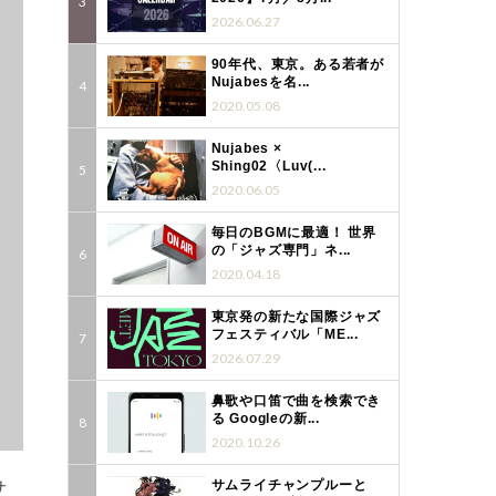
2026.06.27
90年代、東京。ある若者が
Nujabesを名...
2020.05.08
Nujabes ×
Shing02〈Luv(...
2020.06.05
毎日のBGMに最適！ 世界
の「ジャズ専門」ネ...
2020.04.18
東京発の新たな国際ジャズ
フェスティバル「ME...
2026.07.29
鼻歌や口笛で曲を検索でき
る Googleの新...
2020.10.26
サ
サムライチャンプルーと