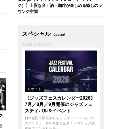
ジ）】上質な音・酒・珈琲が楽しめる癒しのラ
ウンジ空間
スペシャル
Special
投稿日 : 2026.06.27
レポート
【ジャズフェスカレンダー2026】
7月／8月／9月開催のジャズフェ
スティバル＆イベント
ク
日本全国で開催されるジャズフェスティバル
のスケジュールを月別で紹介！ アマチュア演
ラ
奏家のエントリーを･･･