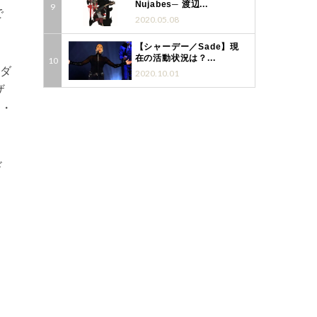
Nujabes─ 渡辺...
で
2020.05.08
【シャーデー／Sade】現
在の活動状況は？...
ナダ
2020.10.01
ザ
ン・
ド