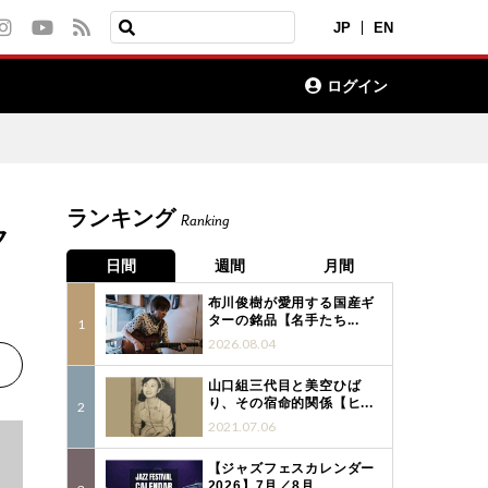
JP
EN
ログイン
ランキング
Ranking
ク
日間
週間
月間
布川俊樹が愛用する国産ギ
ターの銘品【名手たち...
2026.08.04
山口組三代目と美空ひば
り、その宿命的関係【ヒ...
2021.07.06
【ジャズフェスカレンダー
2026】7月／8月...