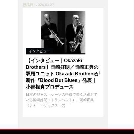
投稿日 : 2026.03.27
インタビュー
【インタビュー｜Okazaki
Brothers】岡崎好朗／岡崎正典の
双頭ユニット Okazaki Brothersが
新作『Blood But Blues』発表｜
小曽根真プロデュース
日本のジャズ・シーンの中核で長く活躍して
いる岡崎好朗（トランペット）、岡崎正典
（テナー・サックス）の･･･