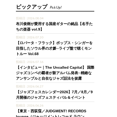
ピックアップ
Pick Up!
投稿日 : 2026.08.04
布川俊樹が愛用する国産ギターの銘品【名手た
ちの楽器 vol.9】
投稿日 : 2026.07.20
【ロバータ・フラック】ポップス・シンガーを
目指したソウル界の才媛─ライブ盤で聴くモン
トルー Vol.68
投稿日 : 2026.07.16
【インタビュー｜The Uncalled Capital】 国際
ジャズコンペの覇者が新アルバム発表─精緻な
アンサンブルと自在なジャズ話法を披露
投稿日 : 2026.06.27
【ジャズフェスカレンダー2026】7月／8月／9
月開催のジャズフェスティバル＆イベント
投稿日 : 2026.06.26
【東京・西荻窪／JUDGMENT! RECORDS
lounge（ジャッジメントレコード ラウン