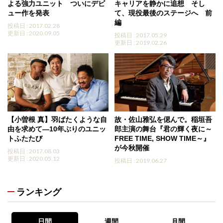
よる強力ユニット ついにデビ
キャリアを静かに追想 そし
ュー作を発表
て、現役最後のステージへ 前
編
投稿日 : 2017.02.28
更新日 : 2020.09.05
投稿日 : 2017.05.29
更新日 : 2019.02.26
【小曽根 真】羽ばたくような自
故・佐山雅弘を偲んで。稲垣吾
由を求めて―10年ぶりのユニッ
郎主演の舞台『君の輝く夜に～
トふたたび
FREE TIME, SHOW TIME～』
が今秋開催
投稿日 : 2017.08.03
更新日 : 2020.05.12
投稿日 : 2019.06.27
ランキング
日間
週間
月間