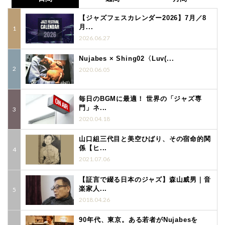
【ジャズフェスカレンダー2026】7月／8
月...
2026.06.27
Nujabes × Shing02〈Luv(...
2020.06.05
毎日のBGMに最適！ 世界の「ジャズ専
門」ネ...
2020.04.18
山口組三代目と美空ひばり、その宿命的関
係【ヒ...
2021.07.06
【証言で綴る日本のジャズ】森山威男｜音
楽家人...
2018.04.26
90年代、東京。ある若者がNujabesを