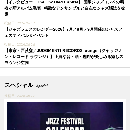
【インタビュー｜The Uncalled Capital】 国際ジャズコンペの覇
者が新アルバム発表─精緻なアンサンブルと自在なジャズ話法を披
露
投稿日 : 2026.06.27
【ジャズフェスカレンダー2026】7月／8月／9月開催のジャズフ
ェスティバル＆イベント
投稿日 : 2026.06.26
【東京・西荻窪／JUDGMENT! RECORDS lounge（ジャッジメ
ントレコード ラウンジ）】上質な音・酒・珈琲が楽しめる癒しの
ラウンジ空間
スペシャル
Special
投稿日 : 2026.06.27