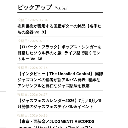
ピックアップ
Pick Up!
投稿日 : 2026.08.04
布川俊樹が愛用する国産ギターの銘品【名手た
ちの楽器 vol.9】
投稿日 : 2026.07.20
【ロバータ・フラック】ポップス・シンガーを
目指したソウル界の才媛─ライブ盤で聴くモン
トルー Vol.68
投稿日 : 2026.07.16
【インタビュー｜The Uncalled Capital】 国際
ジャズコンペの覇者が新アルバム発表─精緻な
アンサンブルと自在なジャズ話法を披露
投稿日 : 2026.06.27
【ジャズフェスカレンダー2026】7月／8月／9
月開催のジャズフェスティバル＆イベント
投稿日 : 2026.06.26
【東京・西荻窪／JUDGMENT! RECORDS
lounge（ジャッジメントレコード ラウン