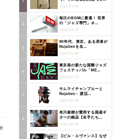
2021.07.06
毎日のBGMに最適！ 世界
の「ジャズ専門」ネ...
2020.04.18
90年代、東京。ある若者が
Nujabesを名...
2020.05.08
東京発の新たな国際ジャズ
フェスティバル「ME...
2026.07.29
サムライチャンプルーと
Nujabes─ 渡辺...
2020.05.08
布川俊樹が愛用する国産ギ
ターの銘品【名手たち...
2026.08.04
米
【ビル・エヴァンス】なぜ