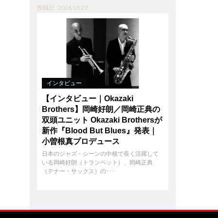
投稿日 : 2026.03.27
インタビュー
【インタビュー｜Okazaki
Brothers】岡崎好朗／岡崎正典の
双頭ユニット Okazaki Brothersが
新作『Blood But Blues』発表｜
小曽根真プロデュース
日本のジャズ・シーンの中核で長く活躍して
いる岡崎好朗（トランペット）、岡崎正典
（テナー・サックス）の･･･