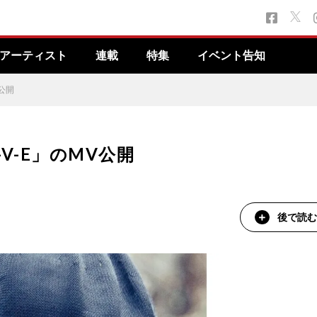
アーティスト
連載
特集
イベント告知
公開
V-E」のMV公開
後で読む