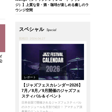
ジ）】上質な音・酒・珈琲が楽しめる癒しのラ
ウンジ空間
スペシャル
Special
投稿日 : 2026.06.27
イ
公
レポート
【ジャズフェスカレンダー2026】
7月／8月／9月開催のジャズフェ
スティバル＆イベント
日本全国で開催されるジャズフェスティバル
のスケジュールを月別で紹介！ アマチュア演
奏家のエントリーを･･･