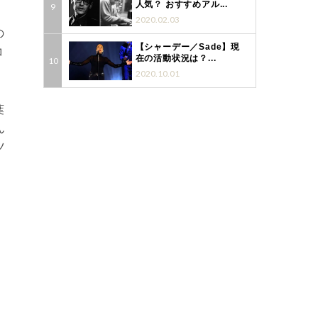
人気？ おすすめアル...
2020.02.03
の
【シャーデー／Sade】現
コ
在の活動状況は？...
2020.10.01
葉
ん
ツ