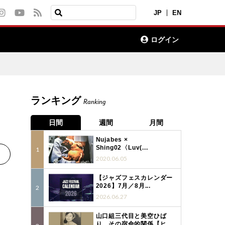
JP
EN
ログイン
ランキング
Ranking
日間
週間
月間
Nujabes ×
Shing02〈Luv(...
2020.06.05
【ジャズフェスカレンダー
2026】7月／8月...
2026.06.27
山口組三代目と美空ひば
り、その宿命的関係【ヒ...