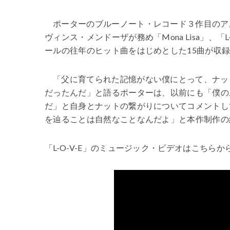
ポーターのブルーノート・レコード３作目のア
ヴィンス・メンドーザが務め「Mona Lisa」、「L-O-V
ールの往年のヒット曲をはじめとした15曲が収
「父に育てられた記憶がない僕にとって、ナッ
だったんだ」と語るポーターは、以前にも「僕の
だ」と自身とナットの繋がりについてコメントし
を辿ることは自然なことなんだよ」と本作制作の
「L-O-V-E」のミュージック・ビデオはこちらか