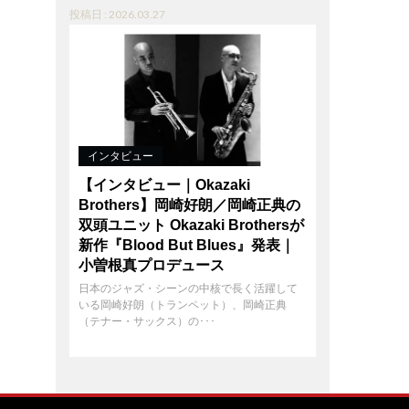
投稿日 : 2026.03.27
インタビュー
【インタビュー｜Okazaki
Brothers】岡崎好朗／岡崎正典の
双頭ユニット Okazaki Brothersが
新作『Blood But Blues』発表｜
小曽根真プロデュース
日本のジャズ・シーンの中核で長く活躍して
いる岡崎好朗（トランペット）、岡崎正典
（テナー・サックス）の･･･