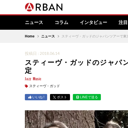
ニュース
コラム
インタビュー
注目
Home
ニュース
スティーヴ・ガッドのジャパンツアーで東
投稿日 : 2018.06.14
スティーヴ・ガッドのジャパ
定
Jazz
Music
スティーヴ・ガッド
いいね !
ポスト
LINEで送る