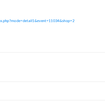
ndex.php?mode=detail1&event=11034&shop=2