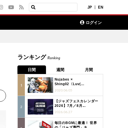
JP
EN
ログイン
ランキング
Ranking
日間
週間
月間
Nujabes ×
Shing02〈Luv(...
2020.06.05
【ジャズフェスカレンダー
2026】7月／8月...
2026.06.27
毎日のBGMに最適！ 世界
の「ジャズ専門」ネ...