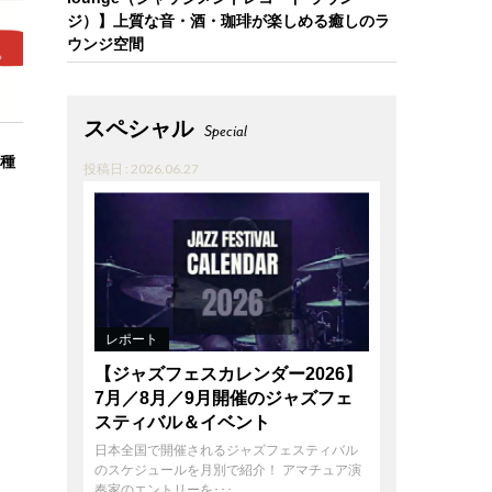
ジ）】上質な音・酒・珈琲が楽しめる癒しのラ
ウンジ空間
スペシャル
Special
各種
投稿日 : 2026.06.27
レポート
【ジャズフェスカレンダー2026】
7月／8月／9月開催のジャズフェ
スティバル＆イベント
日本全国で開催されるジャズフェスティバル
のスケジュールを月別で紹介！ アマチュア演
奏家のエントリーを･･･