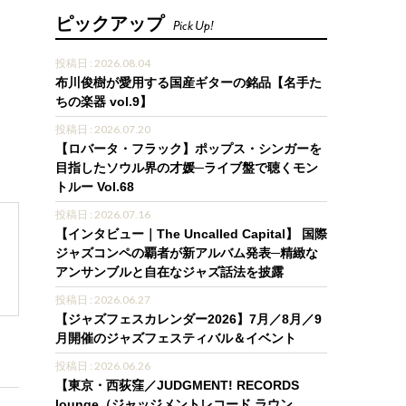
ピックアップ
Pick Up!
投稿日 : 2026.08.04
布川俊樹が愛用する国産ギターの銘品【名手た
ちの楽器 vol.9】
投稿日 : 2026.07.20
【ロバータ・フラック】ポップス・シンガーを
目指したソウル界の才媛─ライブ盤で聴くモン
トルー Vol.68
投稿日 : 2026.07.16
【インタビュー｜The Uncalled Capital】 国際
ジャズコンペの覇者が新アルバム発表─精緻な
アンサンブルと自在なジャズ話法を披露
投稿日 : 2026.06.27
【ジャズフェスカレンダー2026】7月／8月／9
月開催のジャズフェスティバル＆イベント
投稿日 : 2026.06.26
【東京・西荻窪／JUDGMENT! RECORDS
lounge（ジャッジメントレコード ラウン