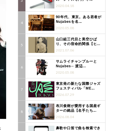
2020.04.18
90年代、東京。ある若者が
Nujabesを名...
2020.05.08
山口組三代目と美空ひば
り、その宿命的関係【ヒ...
2021.07.06
サムライチャンプルーと
Nujabes─ 渡辺...
2020.05.08
東京発の新たな国際ジャズ
フェスティバル「ME...
2026.07.29
布川俊樹が愛用する国産ギ
ターの銘品【名手たち...
2026.08.04
さ
鼻歌や口笛で曲を検索でき