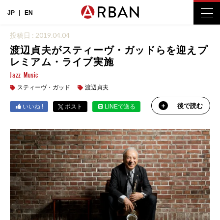
JP
EN
投稿日 : 2019.04.04
渡辺貞夫がスティーヴ・ガッドらを迎えプ
レミアム・ライブ実施
Jazz
Music
スティーヴ・ガッド
渡辺貞夫
後で読む
いいね !
ポスト
LINEで送る