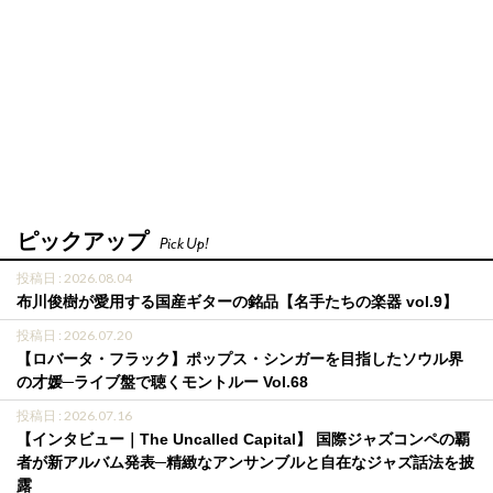
ピックアップ
Pick Up!
投稿日 : 2026.08.04
布川俊樹が愛用する国産ギターの銘品【名手たちの楽器 vol.9】
投稿日 : 2026.07.20
【ロバータ・フラック】ポップス・シンガーを目指したソウル界
の才媛─ライブ盤で聴くモントルー Vol.68
投稿日 : 2026.07.16
【インタビュー｜The Uncalled Capital】 国際ジャズコンペの覇
者が新アルバム発表─精緻なアンサンブルと自在なジャズ話法を披
露