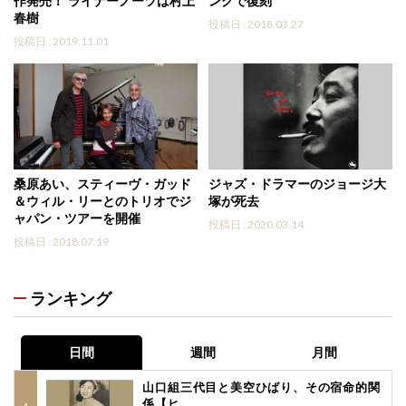
作発売！ ライナーノーツは村上
ングで復刻
春樹
投稿日 : 2018.03.27
投稿日 : 2019.11.01
桑原あい、スティーヴ・ガッド
ジャズ・ドラマーのジョージ大
＆ウィル・リーとのトリオでジ
塚が死去
ャパン・ツアーを開催
投稿日 : 2020.03.14
投稿日 : 2018.07.19
ランキング
日間
週間
月間
山口組三代目と美空ひばり、その宿命的関
係【ヒ...