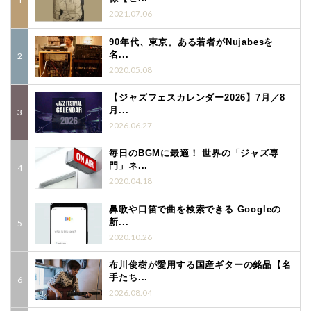
2021.07.06
90年代、東京。ある若者がNujabesを
名...
2020.05.08
【ジャズフェスカレンダー2026】7月／8
月...
2026.06.27
毎日のBGMに最適！ 世界の「ジャズ専
門」ネ...
2020.04.18
鼻歌や口笛で曲を検索できる Googleの
新...
2020.10.26
布川俊樹が愛用する国産ギターの銘品【名
手たち...
2026.08.04