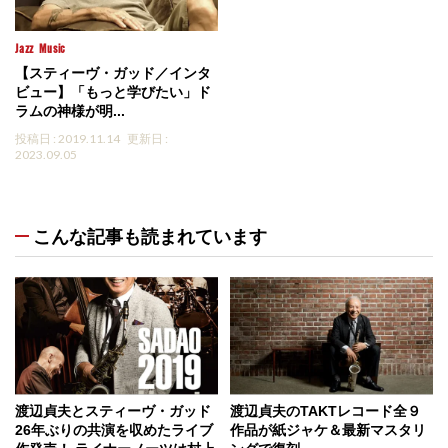
Jazz
Music
【スティーヴ・ガッド／インタ
ビュー】「もっと学びたい」ド
ラムの神様が明...
投稿日 : 2019.11.14
更新日 :
2023.09.05
こんな記事も読まれています
渡辺貞夫とスティーヴ・ガッド
渡辺貞夫のTAKTレコード全９
26年ぶりの共演を収めたライブ
作品が紙ジャケ＆最新マスタリ