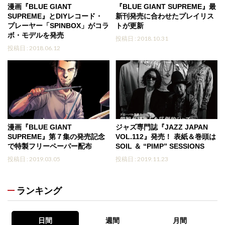
漫画『BLUE GIANT
『BLUE GIANT SUPREME』最
SUPREME』とDIYレコード・
新刊発売に合わせたプレイリス
プレーヤー「SPINBOX」がコラ
トが更新
ボ・モデルを発売
投稿日 : 2018.10.31
投稿日 : 2018.06.12
漫画『BLUE GIANT
ジャズ専門誌『JAZZ JAPAN
SUPREME』第７集の発売記念
VOL.112』発売！ 表紙＆巻頭は
で特製フリーペーパー配布
SOIL ＆ “PIMP” SESSIONS
投稿日 : 2019.03.05
投稿日 : 2019.11.23
ランキング
日間
週間
月間