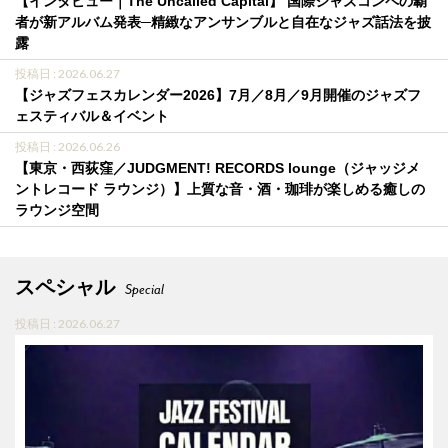
【インタビュー｜The Uncalled Capital】 国際ジャズコンペの覇
者が新アルバム発表─精緻なアンサンブルと自在なジャズ話法を披
露
投稿日 : 2026.06.27
【ジャズフェスカレンダー2026】7月／8月／9月開催のジャズフ
ェスティバル＆イベント
投稿日 : 2026.06.26
【東京・西荻窪／JUDGMENT! RECORDS lounge（ジャッジメ
ントレコード ラウンジ）】上質な音・酒・珈琲が楽しめる癒しの
ラウンジ空間
スペシャル
Special
投稿日 : 2026.06.27