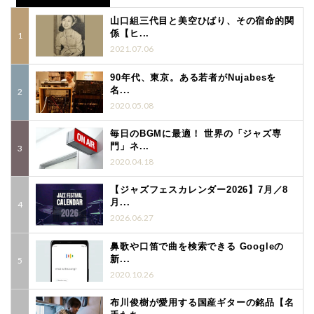
山口組三代目と美空ひばり、その宿命的関
係【ヒ...
2021.07.06
90年代、東京。ある若者がNujabesを
名...
2020.05.08
毎日のBGMに最適！ 世界の「ジャズ専
門」ネ...
2020.04.18
【ジャズフェスカレンダー2026】7月／8
月...
2026.06.27
鼻歌や口笛で曲を検索できる Googleの
新...
2020.10.26
布川俊樹が愛用する国産ギターの銘品【名