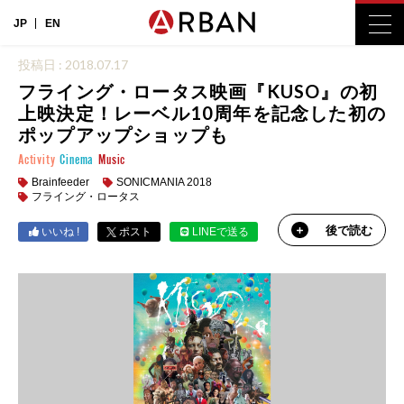
JP
EN
投稿日 : 2018.07.17
フライング・ロータス映画『KUSO』の初
上映決定！レーベル10周年を記念した初の
ポップアップショップも
Activity
Cinema
Music
Brainfeeder
SONICMANIA 2018
フライング・ロータス
後で読む
いいね !
ポスト
LINEで送る