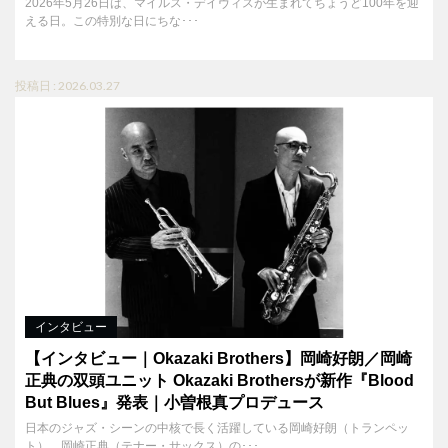
2026年5月26日は、マイルス・デイヴィスが生まれてちょうど100年を迎
える日。この特別な日にちな･･･
投稿日 : 2026.03.27
インタビュー
【インタビュー｜Okazaki Brothers】岡崎好朗／岡崎
正典の双頭ユニット Okazaki Brothersが新作『Blood
But Blues』発表｜小曽根真プロデュース
日本のジャズ・シーンの中核で長く活躍している岡崎好朗（トランペッ
ト）、岡崎正典（テナー・サックス）の･･･