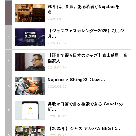
90年代、東京。ある若者がNujabesを
名...
2020.05.08
【ジャズフェスカレンダー2026】7月／8
月...
2026.06.27
【証言で綴る日本のジャズ】森山威男｜音
楽家人...
2018.04.26
Nujabes × Shing02〈Luv(...
2020.06.05
鼻歌や口笛で曲を検索できる Googleの
新...
2020.10.26
【2025年】ジャズ アルバム BEST 5...
2025.12.26