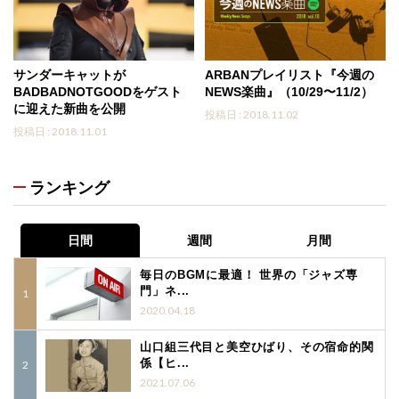
サンダーキャットが
ARBANプレイリスト『今週の
BADBADNOTGOODをゲスト
NEWS楽曲』（10/29〜11/2）
に迎えた新曲を公開
投稿日 : 2018.11.02
投稿日 : 2018.11.01
ランキング
日間
週間
月間
毎日のBGMに最適！ 世界の「ジャズ専
門」ネ...
2020.04.18
山口組三代目と美空ひばり、その宿命的関
係【ヒ...
2021.07.06