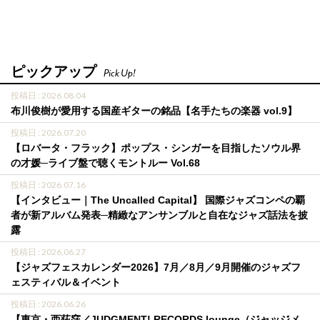
ピックアップ
Pick Up!
投稿日 : 2026.08.04
布川俊樹が愛用する国産ギターの銘品【名手たちの楽器 vol.9】
投稿日 : 2026.07.20
【ロバータ・フラック】ポップス・シンガーを目指したソウル界
の才媛─ライブ盤で聴くモントルー Vol.68
投稿日 : 2026.07.16
【インタビュー｜The Uncalled Capital】 国際ジャズコンペの覇
者が新アルバム発表─精緻なアンサンブルと自在なジャズ話法を披
露
投稿日 : 2026.06.27
【ジャズフェスカレンダー2026】7月／8月／9月開催のジャズフ
ェスティバル＆イベント
投稿日 : 2026.06.26
【東京・西荻窪／JUDGMENT! RECORDS lounge（ジャッジメ