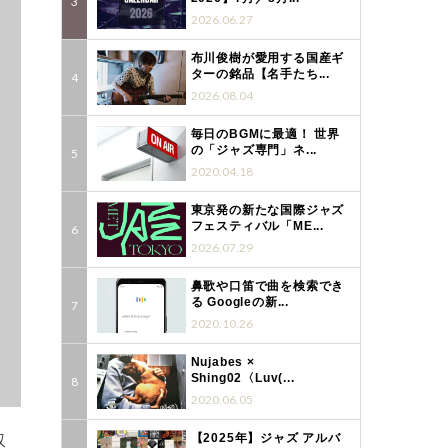
2026.06.27
布川俊樹が愛用する国産ギ
ターの銘品【名手たち...
2026.08.04
毎日のBGMに最適！ 世界
の「ジャズ専門」ネ...
2020.04.18
東京発の新たな国際ジャズ
フェスティバル「ME...
2026.07.29
鼻歌や口笛で曲を検索でき
る Googleの新...
2020.10.26
Nujabes ×
Shing02〈Luv(...
2020.06.05
収
【2025年】ジャズ アルバ