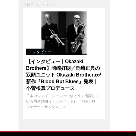
投稿日 : 2026.03.27
インタビュー
【インタビュー｜Okazaki
Brothers】岡崎好朗／岡崎正典の
双頭ユニット Okazaki Brothersが
新作『Blood But Blues』発表｜
小曽根真プロデュース
日本のジャズ・シーンの中核で長く活躍して
いる岡崎好朗（トランペット）、岡崎正典
（テナー・サックス）の･･･