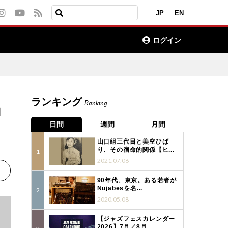
JP
EN
ログイン
ランキング
Ranking
コ
日間
週間
月間
山口組三代目と美空ひば
り、その宿命的関係【ヒ...
2021.07.06
90年代、東京。ある若者が
Nujabesを名...
2020.05.08
【ジャズフェスカレンダー
2026】7月／8月...