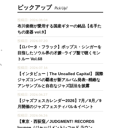
ピックアップ
Pick Up!
投稿日 : 2026.08.04
布川俊樹が愛用する国産ギターの銘品【名手た
ちの楽器 vol.9】
投稿日 : 2026.07.20
【ロバータ・フラック】ポップス・シンガーを
フ。
目指したソウル界の才媛─ライブ盤で聴くモン
トルー Vol.68
い
投稿日 : 2026.07.16
【インタビュー｜The Uncalled Capital】 国際
ジャズコンペの覇者が新アルバム発表─精緻な
アンサンブルと自在なジャズ話法を披露
投稿日 : 2026.06.27
【ジャズフェスカレンダー2026】7月／8月／9
月開催のジャズフェスティバル＆イベント
投稿日 : 2026.06.26
【東京・西荻窪／JUDGMENT! RECORDS
lounge（ジャッジメントレコード ラウン